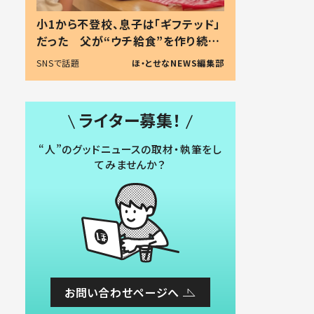
小1から不登校、息子は「ギフテッド」
だった 父が“ウチ給食”を作り続け
る理由とは #令和の親 #令和の子
SNSで話題
ほ・とせなNEWS編集部
ライター募集！
“人”のグッドニュースの取材・執筆をし
てみませんか？
お問い合わせページへ