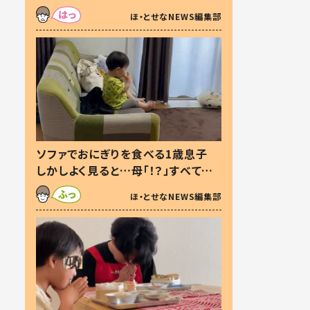
た本音とは
ほ・とせなNEWS編集部
ソファでおにぎりを食べる1歳息子
しかしよく見ると…母「！？」すべてを
察した母の投稿に「可愛いから許
ほ・とせなNEWS編集部
す！」「現行犯〜」