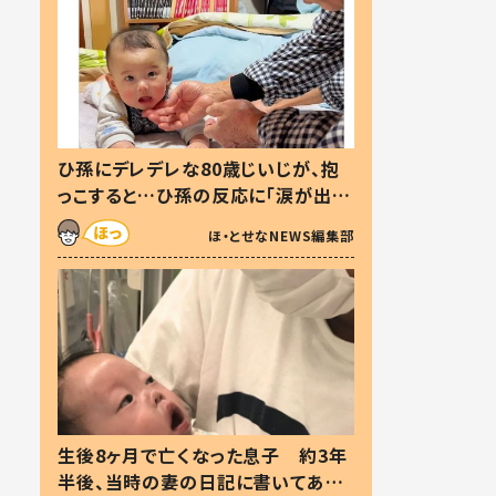
ひ孫にデレデレな80歳じいじが、抱
っこすると…ひ孫の反応に「涙が出ま
した」「可愛くて仕方ない」
ほ・とせなNEWS編集部
生後8ヶ月で亡くなった息子 約3年
半後、当時の妻の日記に書いてあっ