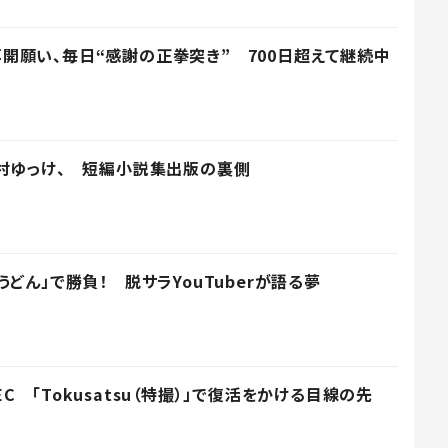
R』再開願い、毎日“感謝の正拳突き” 700日超えて継続中
村ゆっけ、 短編小説集出版の裏側
どん」で勝負！ 脱サラYouTuberが語る夢
 「Tokusatsu（特撮）」で復活をかける目線の先