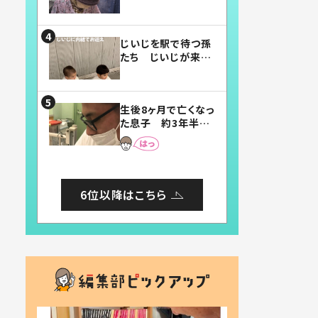
賛したお弁当に「美
味しそう」「お弁当す
ごい」
じいじを駅で待つ孫
たち じいじが来た
瞬間…！？「じいじイ
ケメン」「デレッデレ」
「嬉しくて可愛くてた
生後8ヶ月で亡くなっ
まらない」「幸せにな
た息子 約3年半
れる」
後、当時の妻の日記
に書いてあった本音
とは
6位以降はこちら