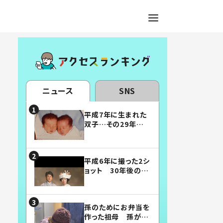
ニュース
SNS
平成7年に生まれた
双子…その29年後
の姿に「漫画みたい」
「素敵すぎる」
平成6年に撮った2シ
ョット 30年後の姿
に…「美男美女」「こ
んな夫婦になりた
い」
孫のためにお弁当を
作った祖母 孫が絶