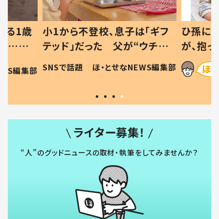
べる1歳
小1から不登校、息子は「ギフ
ひ孫にデ
と…母
テッド」だった 父が“ウチ給
が、抱っ
母の投稿
食”を作り続ける理由とは #令
に「涙が
SNSで話題
ほ・とせなNEWS編集部
EWS編集部
「現行
和の親 #令和の子
方ない」
ライター募集！
“人”のグッドニュースの取材・執筆をしてみませんか？