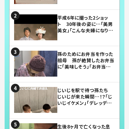
平成6年に撮った2ショッ
ト 30年後の姿に…「美男
美女」「こんな夫婦になりた
い」
孫のためにお弁当を作った
祖母 孫が絶賛したお弁当
に「美味しそう」「お弁当すご
い」
じいじを駅で待つ孫たち
じいじが来た瞬間…！？「じ
いじイケメン」「デレッデレ」
「嬉しくて可愛くてたまらな
い」「幸せになれる」
生後8ヶ月で亡くなった息