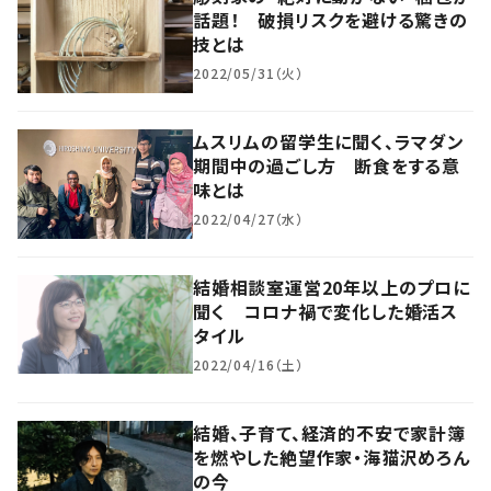
話題！ 破損リスクを避ける驚きの
技とは
2022/05/31（火）
ムスリムの留学生に聞く、ラマダン
期間中の過ごし方 断食をする意
味とは
2022/04/27（水）
結婚相談室運営20年以上のプロに
聞く コロナ禍で変化した婚活ス
タイル
2022/04/16（土）
結婚、子育て、経済的不安で家計簿
を燃やした絶望作家・海猫沢めろん
の今