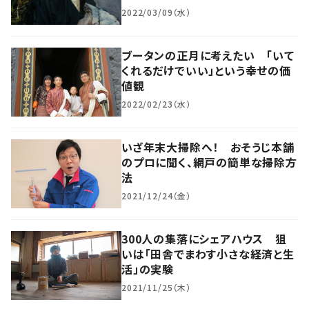
2022/03/09（水）
ブータンの正月に考えたい 「いて
くれるだけでいい」という幸せの価
値観
2022/02/23（水）
いざ年末大掃除へ！ おそうじ本舗
のプロに聞く、網戸の簡単な掃除方
法
2021/12/24（金）
300人の集落にシェアハウス 狙
いは「田舎でまわす小さな経済と生
活」の実験
2021/11/25（木）