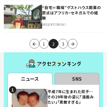
“自宅＝職場”ゲストハウス開業の
原点はアフリカ・セネガルでの経
験
2021/07/20（火）
1
2
3
ニュース
SNS
平成7年に生まれた双子…
その29年後の姿に「漫画み
たい」「素敵すぎる」