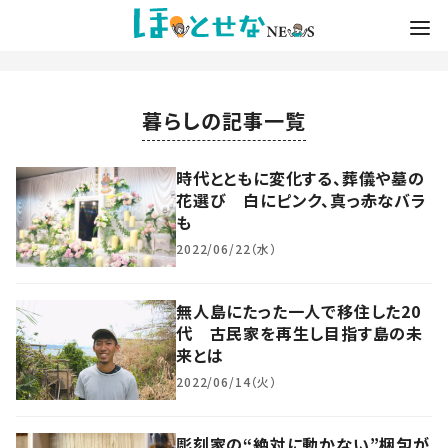
暮らしの記事一覧
時代とともに変化する、葬儀や墓の
花選び 白にピンク、真っ赤なバラ
も
2022/06/22（水）
無人島にたった一人で移住した20
代 古民家を再生し目指す島の未
来とは
2022/06/14（火）
彫刻家の“絶対に動かない”梱包が