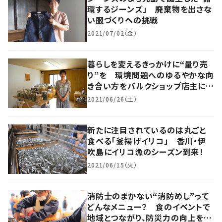
環するジーンズ」 廃棄物を出さな
い服づくりへの挑戦
2021/07/02（金）
暮らしを変えるきっかけに“量り売
り”を 環境問題へのゆるやかな向
き合い方をバルクショップ店主に聞
く 大阪・福島区
2021/06/26（土）
新たに注目されているのは丸ごと
食べる「釜揚げイリコ」 香川・伊
吹島にイリコ漁のシーズン到来！
2021/06/15（火）
消防士のまかない“消防めし”って
どんなメニュー？ 食のイベントで
地域とつながり、防災力の向上を目