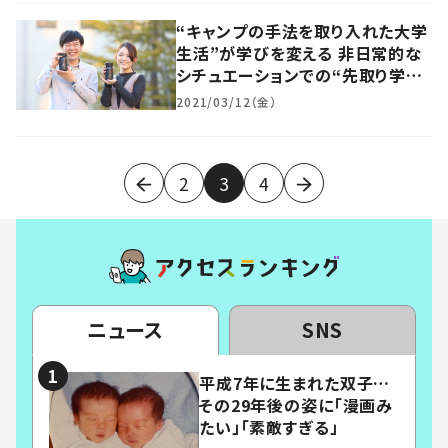
“キャンプの手法を取り入れた大学
生活”が学びを変える 非日常的な
シチュエーションでの“先取り学
習”が生んだもの
2021/03/12（金）
2
3
4
ニュース
SNS
平成7年に生まれた双子…
その29年後の姿に「漫画み
たい」「素敵すぎる」