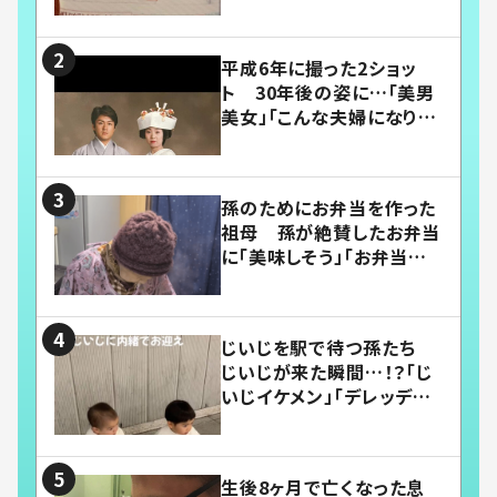
平成6年に撮った2ショッ
ト 30年後の姿に…「美男
美女」「こんな夫婦になりた
い」
孫のためにお弁当を作った
祖母 孫が絶賛したお弁当
に「美味しそう」「お弁当すご
い」
じいじを駅で待つ孫たち
じいじが来た瞬間…！？「じ
いじイケメン」「デレッデレ」
「嬉しくて可愛くてたまらな
い」「幸せになれる」
生後8ヶ月で亡くなった息