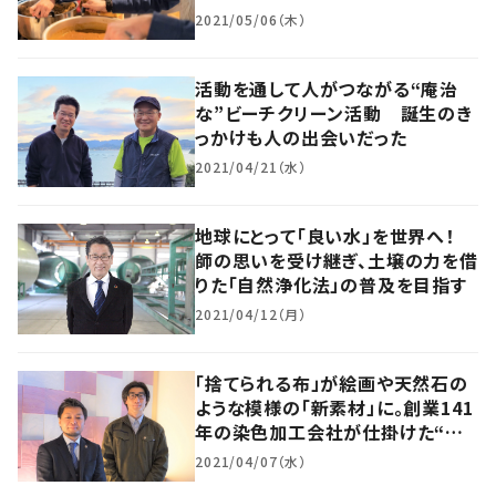
指す 岡山・真庭市
2021/05/06（木）
活動を通して人がつながる“庵治
な”ビーチクリーン活動 誕生のき
っかけも人の出会いだった
2021/04/21（水）
地球にとって「良い水」を世界へ！
師の思いを受け継ぎ、土壌の力を借
りた「自然浄化法」の普及を目指す
2021/04/12（月）
「捨てられる布」が絵画や天然石の
ような模様の「新素材」に。創業141
年の染色加工会社が仕掛けた“ア
ップサイクル”
2021/04/07（水）