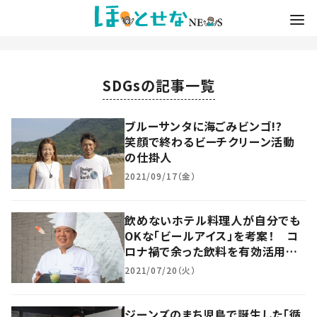
SDGsの記事一覧
ブルーサンタに海ごみビンゴ!?
笑顔で終わるビーチクリーン活動
の仕掛人
2021/09/17（金）
飲めないホテル料理人が自分でも
OKな「ビールアイス」を考案！ コ
ロナ禍で余った飲料を有効活用
岡山
2021/07/20（火）
ジーンズのまち児島で誕生した「循