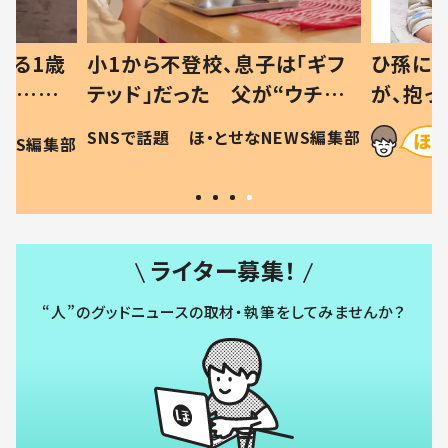
べる1歳
小1から不登校、息子は「ギフ
ひ孫にデ
と…母
テッド」だった 父が“ウチ給
が、抱っ
母の投稿
食”を作り続ける理由とは #令
に「涙が
SNSで話題
ほ・とせなNEWS編集部
EWS編集部
「現行
和の親 #令和の子
方ない」
ライター募集！
“人”のグッドニュースの取材・執筆をしてみませんか？