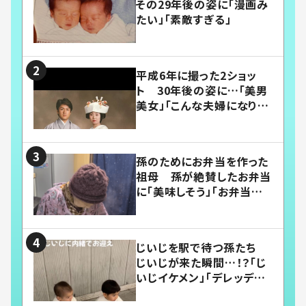
その29年後の姿に「漫画み
たい」「素敵すぎる」
平成6年に撮った2ショッ
ト 30年後の姿に…「美男
美女」「こんな夫婦になりた
い」
孫のためにお弁当を作った
祖母 孫が絶賛したお弁当
に「美味しそう」「お弁当すご
い」
じいじを駅で待つ孫たち
じいじが来た瞬間…！？「じ
いじイケメン」「デレッデレ」
「嬉しくて可愛くてたまらな