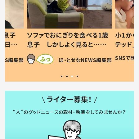
った息子
ソファでおにぎりを食べる1歳
小1から
の日記に
息子 しかしよく見ると…母
テッド」
は
「！？」すべてを察した母の投稿
食”を作
SNSで話
EWS編集部
ほ・とせなNEWS編集部
に「可愛いから許す！」「現行
和の親 
犯〜」
ライター募集！
“人”のグッドニュースの取材・執筆をしてみませんか？