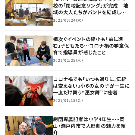
校の「閉校記念ソング」が完成 地
域の大人たちがバンドを結成して
応援
2021/03/24（水）
相次ぐイベントの縮小も「前に進
む」子どもたち…コロナ禍の学童保
育で指導員が感じたこと
2021/02/25（木）
コロナ禍でも「いつも通りに。伝統
は変えない」小６の女の子が一生に
一度だけ舞う“巫女舞”に密着
2021/01/15（金）
劇団専属記者は小学4年生・・・岡
山・瀬戸内市で人形劇の魅力を紹
介