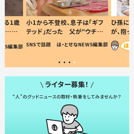
べる1歳
小1から不登校、息子は「ギフ
ひ孫にデ
と…母
テッド」だった 父が“ウチ給
が、抱っ
母の投稿
食”を作り続ける理由とは #令
に「涙が
SNSで話題
ほ・とせなNEWS編集部
EWS編集部
「現行
和の親 #令和の子
方ない」
ライター募集！
“人”のグッドニュースの取材・執筆をしてみませんか？