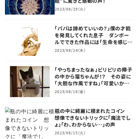
絵”に驚きと感動の声！
2023/08/29（火）
「パパは諦めていいの？」僕の才能
を発見してくれた息子 ダンボー
ルでできた作品には「生命を感じ
る」の声
2023/08/24（木）
「やっちまったなぁ」ビリビリの障子
の中から猫ちゃんが！？ その姿に
「大胆な作風ですね」「可愛いから
許す」の声
2023/08/18（金）
瓶の中に綺麗に積まれたコイン
想像できないトリックに「魔法でし
ょ」「わ、わからない…」の声
2023/08/15（火）