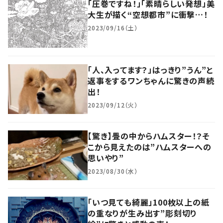
「圧巻ですね！」「素晴らしい発想」美
大生が描く“空想都市”に衝撃…！
2023/09/16（土）
「人、入ってます？」はっきり”うん”と
返事をするワンちゃんに驚きの声続
出！
2023/09/12（火）
【驚き】畳の中からハムスター！？そ
こから見えたのは”ハムスターへの
思いやり”
2023/08/30（水）
「いつ見ても綺麗」100枚以上の紙
の重なりが生み出す”彫刻切り