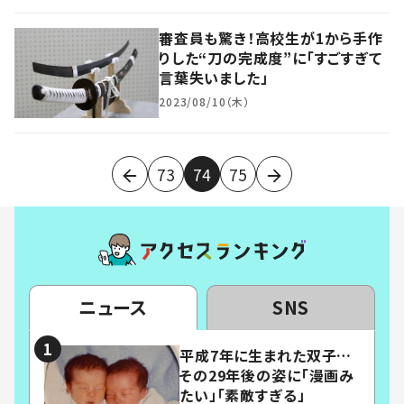
審査員も驚き！高校生が1から手作
りした“刀の完成度”に「すごすぎて
言葉失いました」
2023/08/10（木）
73
74
75
ニュース
SNS
平成7年に生まれた双子…
その29年後の姿に「漫画み
たい」「素敵すぎる」