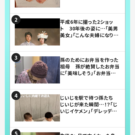
平成6年に撮った2ショッ
ト 30年後の姿に…「美男
美女」「こんな夫婦になりた
い」
孫のためにお弁当を作った
祖母 孫が絶賛したお弁当
に「美味しそう」「お弁当すご
い」
じいじを駅で待つ孫たち
じいじが来た瞬間…！？「じ
いじイケメン」「デレッデレ」
「嬉しくて可愛くてたまらな
い」「幸せになれる」