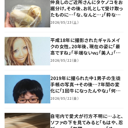
仲良しのご近所さんにタケノコをお
裾分け。その後、お礼として受け取っ
たものに…「な、なんと…」「粋な方」
「素敵」「なんか泣けてきた」
2026/05/23（土）
平成18年に撮影されたギャルメイ
クの女性。20年後、現在の姿に「最
高ですね」「半端ないｗ」「美人」「若
返ってる」
2026/05/22（金）
2019年に撮られた中1男子の生徒
手帳の写真→その後…7年間の変
化に「1回牛になったんやな」「何が
あったか教えてごらん」「途中経過
2026/05/22（金）
が凄い！」「イケメン！」
自宅内で愛犬が行方不明に…ふと、
ソファの下を見てみると「もはや、忍