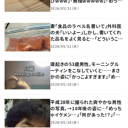
びwww」「無理wwwww」「めっち
ゃ笑いましたwwww」
2026/05/21（木）
妻「食品のラベル名書いて」外科医
の夫「いいよー」しかし、書いてくれ
た品名をよく見ると…「どういうこ
と！？」
2026/05/21（木）
寝起きの53歳男性。モーニングル
ーティンをこなしていくと……まさ
かの姿に「かっこよすぎます」「めち
ゃくちゃイケオジ」
2026/05/20（水）
平成28年に撮られた爽やかな男性
の写真。→10年後の姿に…「めっち
ゃイケメン…」「何があった！？」「す
っごい変化」
2026/05/20（水）