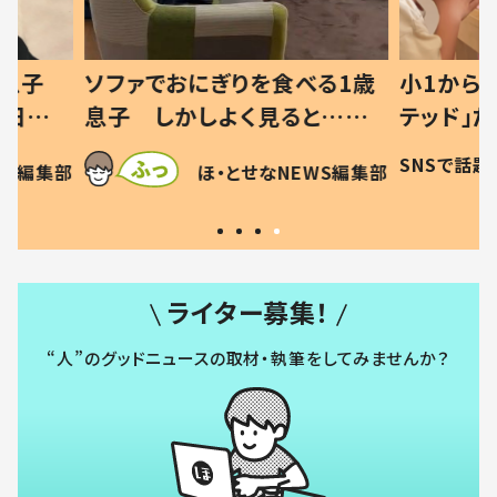
べる1歳
小1から不登校、息子は「ギフ
ひ孫にデ
と…母
テッド」だった 父が“ウチ給
が、抱っ
母の投稿
食”を作り続ける理由とは #令
に「涙が
SNSで話題
ほ・とせなNEWS編集部
EWS編集部
「現行
和の親 #令和の子
方ない」
ライター募集！
“人”のグッドニュースの取材・執筆をしてみませんか？