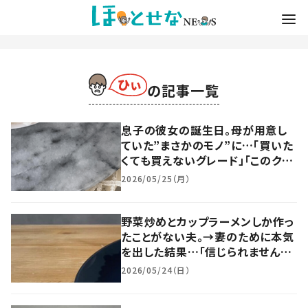
の記事一覧
息子の彼女の誕生日。母が用意し
ていた”まさかのモノ”に…「買いた
くても買えないグレード」「このクオ
リティは彼女ちゃんが離れない」
2026/05/25（月）
野菜炒めとカップラーメンしか作っ
たことがない夫。→妻のために本気
を出した結果…「信じられません」
「どうやったんですか？」
2026/05/24（日）