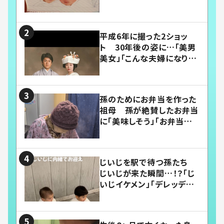
平成6年に撮った2ショッ
ト 30年後の姿に…「美男
美女」「こんな夫婦になりた
い」
孫のためにお弁当を作った
祖母 孫が絶賛したお弁当
に「美味しそう」「お弁当すご
い」
じいじを駅で待つ孫たち
じいじが来た瞬間…！？「じ
いじイケメン」「デレッデレ」
「嬉しくて可愛くてたまらな
い」「幸せになれる」