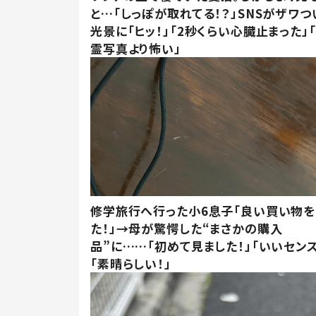
と…「しっぽが取れてる！？」SNSがザワつ
光景に「ヒッ！」「2秒くらい心臓止まった」
霊写真より怖い」
修学旅行へ行った小6息子「良い買い物を
た！」→母が驚愕した“まさかの購入
品”に……「初めて見ました！」「いいセンス
「素晴らしい！」