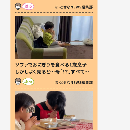
た本音とは
ほ・とせなNEWS編集部
ソファでおにぎりを食べる1歳息子
しかしよく見ると…母「！？」すべてを
察した母の投稿に「可愛いから許
ほ・とせなNEWS編集部
す！」「現行犯〜」