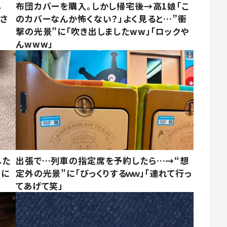
し
布団カバーを購入。しかし帰宅後→高1娘「こ
まさ
のカバーなんか怖くない？」よく見ると…”衝
撃の光景”に「吹き出しましたww」「ロックや
んwww」
した
出張で…列車の指定席を予約したら…→“想
景に
定外の光景”に「びっくりするｗｗ」「連れて行っ
てあげて笑」