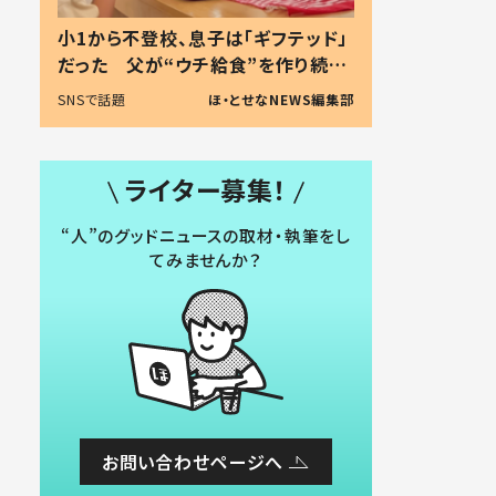
小1から不登校、息子は「ギフテッド」
だった 父が“ウチ給食”を作り続け
る理由とは #令和の親 #令和の子
SNSで話題
ほ・とせなNEWS編集部
ライター募集！
“人”のグッドニュースの取材・執筆をし
てみませんか？
お問い合わせページへ