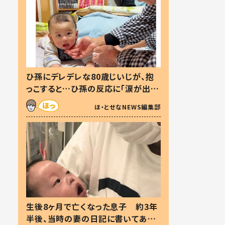
ひ孫にデレデレな80歳じいじが、抱
っこすると…ひ孫の反応に「涙が出ま
した」「可愛くて仕方ない」
ほ・とせなNEWS編集部
生後8ヶ月で亡くなった息子 約3年
半後、当時の妻の日記に書いてあっ