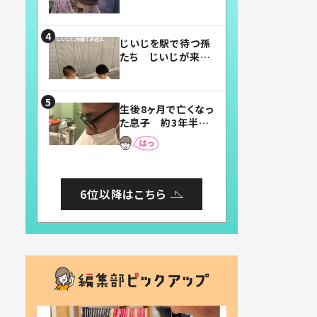
賛したお弁当に「美
味しそう」「お弁当す
ごい」
じいじを駅で待つ孫
たち じいじが来た
瞬間…！？「じいじイ
ケメン」「デレッデレ」
「嬉しくて可愛くてた
生後8ヶ月で亡くなっ
まらない」「幸せにな
た息子 約3年半
れる」
後、当時の妻の日記
に書いてあった本音
とは
6位以降はこちら