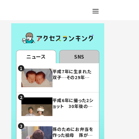
ニュース
SNS
平成7年に生まれた
双子…その29年後
の姿に「漫画みたい」
「素敵すぎる」
平成6年に撮った2シ
ョット 30年後の姿
に…「美男美女」「こ
んな夫婦になりた
い」
孫のためにお弁当を
作った祖母 孫が絶