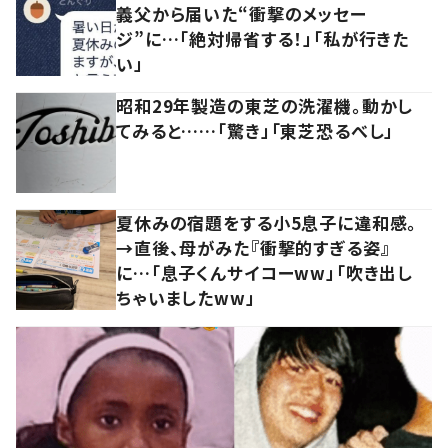
義父から届いた“衝撃のメッセー
ジ”に…「絶対帰省する！」「私が行きた
い」
昭和29年製造の東芝の洗濯機。動かし
てみると……「驚き」「東芝恐るべし」
夏休みの宿題をする小5息子に違和感。
→直後、母がみた『衝撃的すぎる姿』
に…「息子くんサイコーww」「吹き出し
ちゃいましたww」