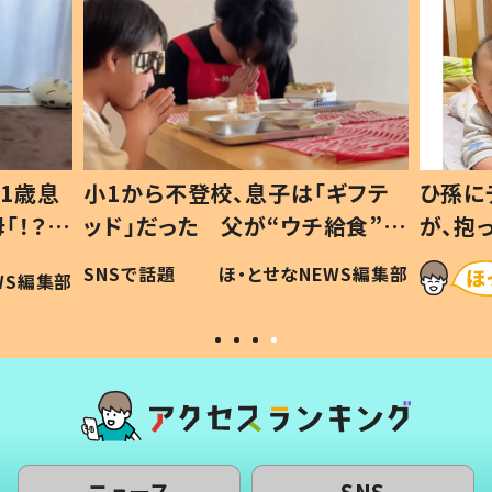
1歳息
小1から不登校、息子は「ギフテ
ひ孫に
「！？」
ッド」だった 父が“ウチ給食”を
が、抱
に「可愛
作り続ける理由とは #令和の親
「涙が
SNSで話題
ほ・とせなNEWS編集部
WS編集部
#令和の子
い」
ニュース
SNS