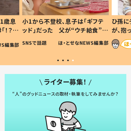
1歳息
小1から不登校、息子は「ギフテ
ひ孫に
「！？」
ッド」だった 父が“ウチ給食”を
が、抱
に「可愛
作り続ける理由とは #令和の親
「涙が
SNSで話題
ほ・とせなNEWS編集部
WS編集部
#令和の子
い」
ライター募集！
“人”のグッドニュースの取材・執筆をしてみませんか？