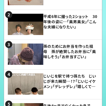
平成6年に撮った2ショット 30
年後の姿に…「美男美女」「こん
な夫婦になりたい」
孫のためにお弁当を作った祖
母 孫が絶賛したお弁当に「美
味しそう」「お弁当すごい」
じいじを駅で待つ孫たち じい
じが来た瞬間…！？「じいじイケ
メン」「デレッデレ」「嬉しくて可
愛くてたまらない」「幸せになれ
る」
生後8ヶ月で亡くなった息子