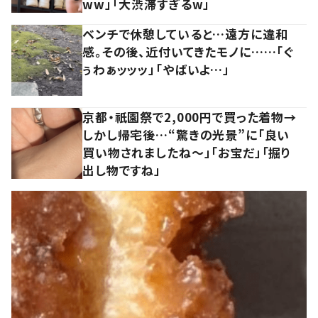
ww」「大渋滞すぎるw」
ベンチで休憩していると…遠方に違和
感。その後、近付いてきたモノに……「ぐ
ぅわぁッッッ」「やばいよ…」
京都・祇園祭で2,000円で買った着物→
しかし帰宅後…“驚きの光景”に「良い
買い物されましたね～」「お宝だ」「掘り
出し物ですね」