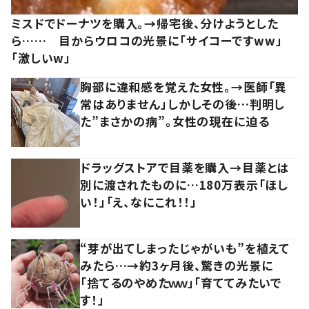
ミスドでドーナツを購入。→帰宅後、分けようとした
ら…… 目からウロコの光景に「サイコーですww」
「激しいw」
胸部に違和感を覚えた女性。→医師「異
常はありません」しかしその後…判明し
た”まさかの病”。女性の現在に迫る
ドラッグストアで目薬を購入→目薬とは
別に渡されたものに…180万表示「ほし
い！」「え、なにこれ！！」
“芽が出てしまったじゃがいも”を植えて
みたら…→約3ヶ月後、驚きの光景に
「捨てるのやめたｗｗ」「育ててみたいで
す！」