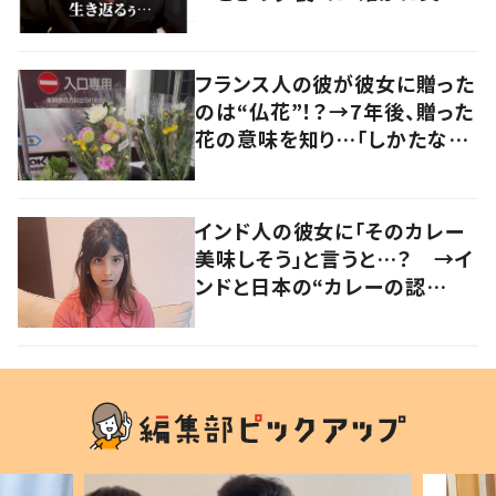
い」「分かってくれるの嬉しい」
の声
フランス人の彼が彼女に贈った
のは“仏花”！？→7年後、贈った
花の意味を知り…「しかたな
い」「気持ちが大事」
インド人の彼女に「そのカレー
美味しそう」と言うと…？ →イ
ンドと日本の“カレーの認
識”に驚きの声！