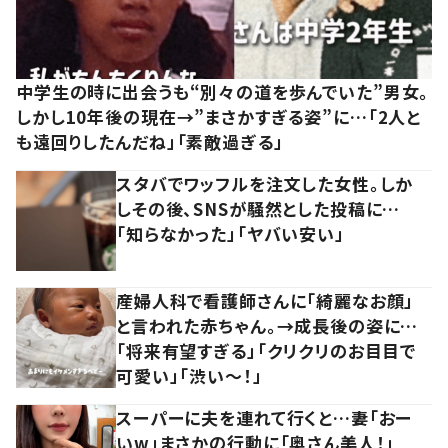
中学生の時に出会うも“別々の道を歩んでいた”男女。
しかし10年後の現在→”まさかすぎる姿”に…「2人と
も遠回りしたんだね」「素敵過ぎる」
スタバでワッフルを注文した女性。しか
しその後、SNSが騒然とした投稿に…
「知らなかった」「ヤバい安い」
産婦人科で看護師さんに「綺麗なお顔」
と言われた赤ちゃん。→成長後の姿に…
「将来有望すぎる」「クリクリのお目目で
可愛い」「渋い～！」
スーパーに夫を連れて行くと…妻「おー
いw」まさかの行動に「奥さん美人！」