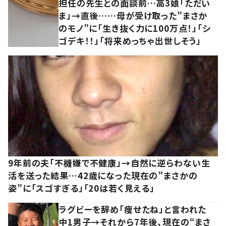
担任の先生との面談前…高3娘「ただい
ま」→直後……母が受け取った”まさか
のモノ”に「生き抜く力に100万点！」「シ
ゴデキ！！」「将来めっちゃ出世しそう」
9年前の夫「不機嫌で不健康」→自然に逆らわない生
活を送った結果…42歳になった現在の”まさかの
姿”に「スゴすぎる」「20は若く見える」
ラグビーを辞め「痩せたね」と言われた
中1男子→それから7年後、現在の“まさ