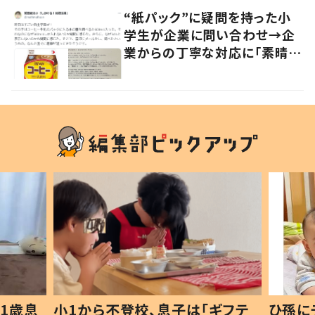
“紙パック”に疑問を持った小
学生が企業に問い合わせ→企
業からの丁寧な対応に「素晴ら
しい」の声
1歳息
小1から不登校、息子は「ギフテ
ひ孫に