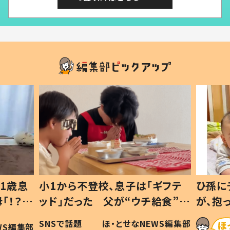
1歳息
小1から不登校、息子は「ギフテ
ひ孫に
「！？」
ッド」だった 父が“ウチ給食”を
が、抱
に「可愛
作り続ける理由とは #令和の親
「涙が
SNSで話題
ほ・とせなNEWS編集部
WS編集部