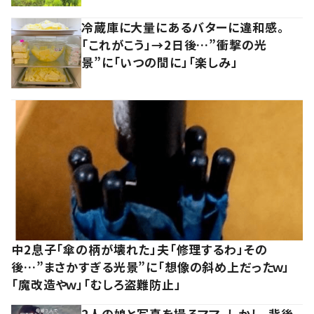
冷蔵庫に大量にあるバターに違和感。
「これがこう」→2日後…”衝撃の光
景”に「いつの間に」「楽しみ」
中2息子「傘の柄が壊れた」夫「修理するわ」その
後…”まさかすぎる光景”に「想像の斜め上だったｗ」
「魔改造やｗ」「むしろ盗難防止」
2人の娘と写真を撮るママ。しかし、背後