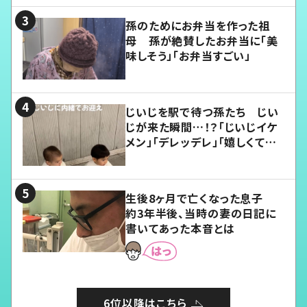
孫のためにお弁当を作った祖
母 孫が絶賛したお弁当に「美
味しそう」「お弁当すごい」
じいじを駅で待つ孫たち じい
じが来た瞬間…！？「じいじイケ
メン」「デレッデレ」「嬉しくて可
愛くてたまらない」「幸せになれ
る」
生後8ヶ月で亡くなった息子
約3年半後、当時の妻の日記に
書いてあった本音とは
6位以降はこちら