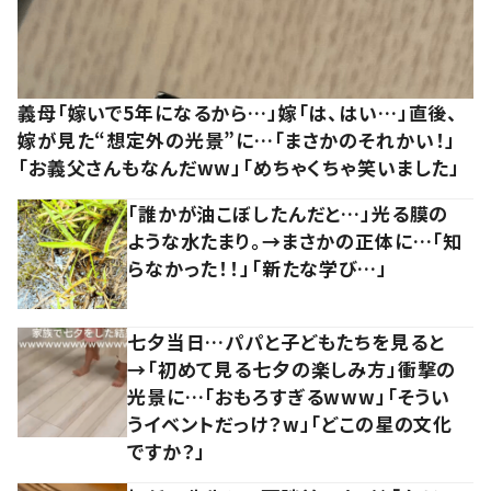
義母「嫁いで5年になるから…」嫁「は、はい…」直後、
嫁が見た“想定外の光景”に…「まさかのそれかい！」
「お義父さんもなんだww」「めちゃくちゃ笑いました」
「誰かが油こぼしたんだと…」光る膜の
ような水たまり。→まさかの正体に…「知
らなかった！！」「新たな学び…」
七夕当日…パパと子どもたちを見ると
→「初めて見る七夕の楽しみ方」衝撃の
光景に…「おもろすぎるwww」「そうい
うイベントだっけ？w」「どこの星の文化
ですか？」