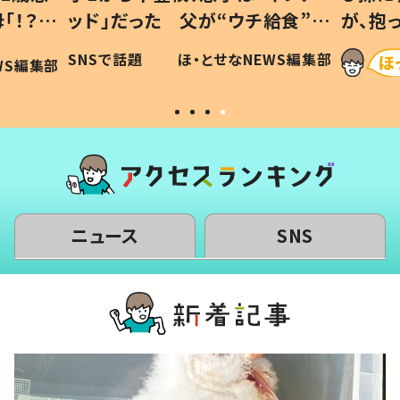
「！？」
ッド」だった 父が“ウチ給食”を
が、抱
に「可愛
作り続ける理由とは #令和の親
「涙が
SNSで話題
ほ・とせなNEWS編集部
WS編集部
#令和の子
い」
ニュース
SNS