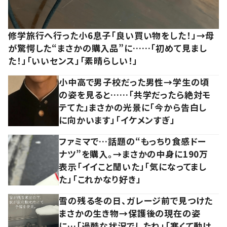
修学旅行へ行った小6息子「良い買い物をした！」→母
が驚愕した“まさかの購入品”に……「初めて見まし
た！」「いいセンス」「素晴らしい！」
小中高で男子校だった男性→学生の頃
の姿を見ると……「共学だったら絶対モ
テてた」まさかの光景に「今から告白し
に向かいます」「イケメンすぎ」
ファミマで…話題の“もっちり食感ドー
ナツ”を購入。→まさかの中身に190万
表示「イイこと聞いた」「気になってまし
た」「これかなり好き」
雪の残る冬の日、ガレージ前で見つけた
まさかの生き物→保護後の現在の姿
に…「過酷な状況でしたね」「寒くて動け