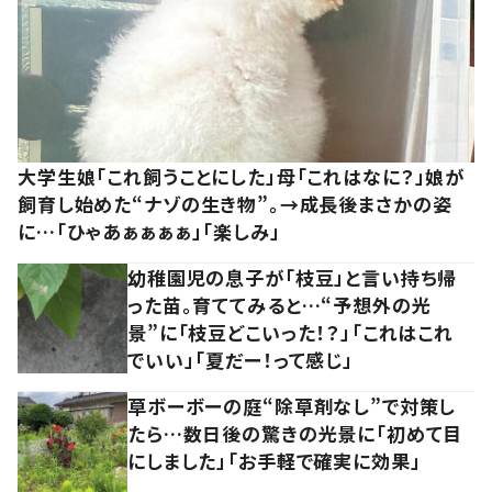
大学生娘「これ飼うことにした」母「これはなに？」娘が
飼育し始めた“ナゾの生き物”。→成長後まさかの姿
に…「ひゃあぁぁぁぁ」「楽しみ」
幼稚園児の息子が「枝豆」と言い持ち帰
った苗。育ててみると…“予想外の光
景”に「枝豆どこいった！？」「これはこれ
でいい」「夏だー！って感じ」
草ボーボーの庭“除草剤なし”で対策し
たら…数日後の驚きの光景に「初めて目
にしました」「お手軽で確実に効果」