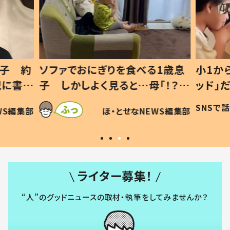
1歳息
小1から不登校、息子は「ギフテ
ひ孫に
「！？」
ッド」だった 父が“ウチ給食”を
が、抱
に「可愛
作り続ける理由とは #令和の親
「涙が
SNSで話題
ほ・とせなNEWS編集部
WS編集部
#令和の子
い」
ライター募集！
“人”のグッドニュースの取材・執筆をしてみませんか？