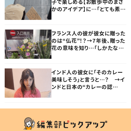
子で楽しめる【お散歩中のまさ
かのアイデア】に…「とても素
敵！！」「真似します！」
フランス人の彼が彼女に贈った
のは“仏花”！？→7年後、贈った
花の意味を知り…「しかたな
い」「気持ちが大事」
インド人の彼女に「そのカレー
美味しそう」と言うと…？ →イ
ンドと日本の“カレーの認
識”に驚きの声！