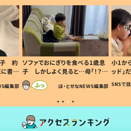
1歳息
小1から不登校、息子は「ギフテ
ひ孫に
「！？」
ッド」だった 父が“ウチ給食”を
が、抱
に「可愛
作り続ける理由とは #令和の親
「涙が
SNSで話題
ほ・とせなNEWS編集部
WS編集部
#令和の子
い」