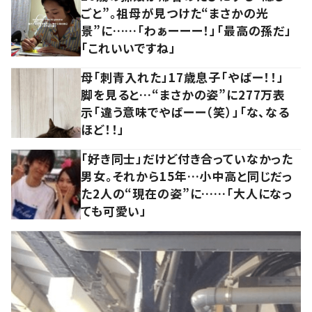
ごと”。祖母が見つけた“まさかの光
景”に……「わぁーーー！」「最高の孫だ」
「これいいですね」
母「刺青入れた」17歳息子「やばー！！」
脚を見ると…“まさかの姿”に277万表
示「違う意味でやばーー（笑）」「な、なる
ほど！！」
「好き同士」だけど付き合っていなかった
男女。それから15年…小中高と同じだっ
た2人の“現在の姿”に……「大人になっ
ても可愛い」