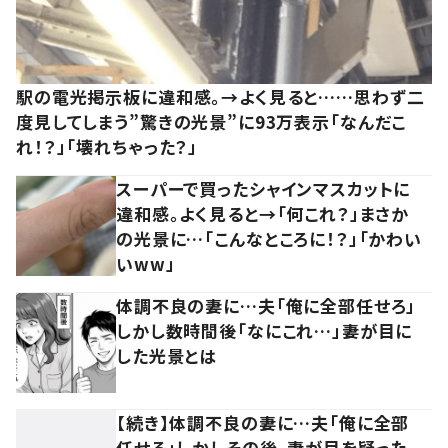
駅の電光掲示板に違和感。→よく見ると……思わず二
度見してしまう”驚きの光景”に93万表示「なんだこ
れ！？」「壊れちゃった？」
スーパーで買ったシャインマスカットに
違和感。よく見ると→「何これ？」まさか
の光景に…「こんなところに！？」「かわい
いww」
体調不良の妻に…夫「俺に全部任せろ」
しかし数時間後「なにこれ…」妻が目に
した光景とは
【続き】体調不良の妻に…夫「俺に全部
任せろ」しかしその後、妻が目を疑った