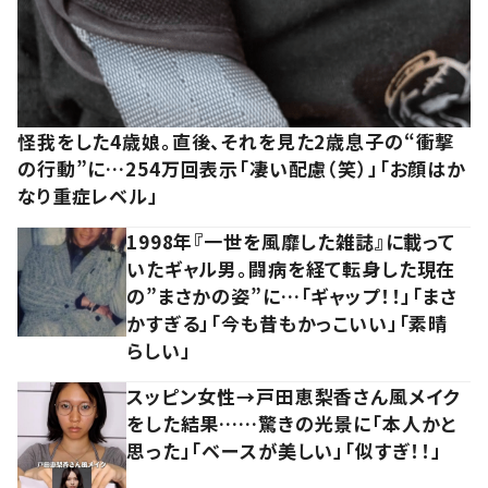
怪我をした4歳娘。直後、それを見た2歳息子の“衝撃
の行動”に…254万回表示「凄い配慮（笑）」「お顔はか
なり重症レベル」
1998年『一世を風靡した雑誌』に載って
いたギャル男。闘病を経て転身した現在
の”まさかの姿”に…「ギャップ！！」「まさ
かすぎる」「今も昔もかっこいい」「素晴
らしい」
スッピン女性→戸田恵梨香さん風メイク
をした結果……驚きの光景に「本人かと
思った」「ベースが美しい」「似すぎ！！」