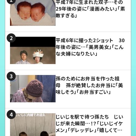
平成7年に生まれた双子…その
29年後の姿に「漫画みたい」「素
敵すぎる」
平成6年に撮った2ショット 30
年後の姿に…「美男美女」「こん
な夫婦になりたい」
孫のためにお弁当を作った祖
母 孫が絶賛したお弁当に「美
味しそう」「お弁当すごい」
じいじを駅で待つ孫たち じい
じが来た瞬間…！？「じいじイケ
メン」「デレッデレ」「嬉しくて可