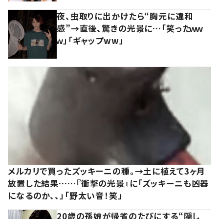
夜、虫取りに出かけたら“胸元に違和
感”→直後、驚きの光景に…「笑ったｗｗ
ｗ」「ギャップww」
メルカリで買ったズッキーニの種。→土に植えて3ヶ月
放置した結果……『衝撃の光景』に「ズッキーニも凶器
になるのか、、」「野太い音！笑」
20歳の孫娘が帰省のたびにする“隠し