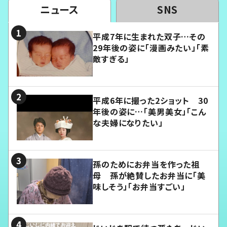
ニュース
SNS
平成7年に生まれた双子…その
29年後の姿に「漫画みたい」「素
敵すぎる」
平成6年に撮った2ショット 30
年後の姿に…「美男美女」「こん
な夫婦になりたい」
孫のためにお弁当を作った祖
母 孫が絶賛したお弁当に「美
味しそう」「お弁当すごい」