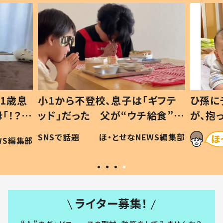
1歳息
小1から不登校、息子は「ギフテ
ひ孫に
「！？」
ッド」だった 父が“ウチ給食”を
が、抱
に「可愛
作り続ける理由とは #令和の親
「涙が
SNSで話題
ほ・とせなNEWS編集部
WS編集部
#令和の子
い」
ライター募集！