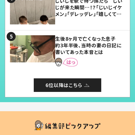
じいじを駅で待つ孫たち じい
じが来た瞬間…！？「じいじイケ
メン」「デレッデレ」「嬉しくて可
愛くてたまらない」「幸せになれ
る」
生後8ヶ月で亡くなった息子
約3年半後、当時の妻の日記に
書いてあった本音とは
6位以降はこちら