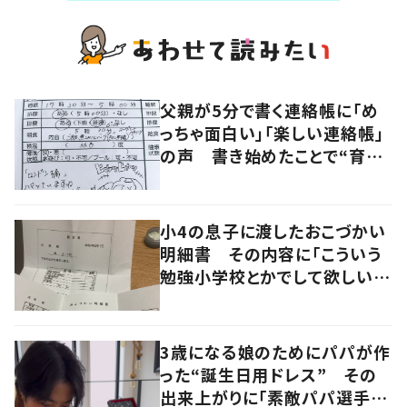
父親が5分で書く連絡帳に「め
っちゃ面白い」「楽しい連絡帳」
の声 書き始めたことで“育児
に変化”も
小4の息子に渡したおこづかい
明細書 その内容に「こういう
勉強小学校とかでして欲しい」
「社会勉強になりますね」の声
3歳になる娘のためにパパが作
った“誕生日用ドレス” その
出来上がりに「素敵パパ選手権