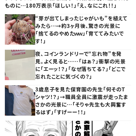
ものに…180万表示「ほしい！」「え、なにこれ！！」
“芽が出てしまったじゃがいも”を植えて
みたら…→約3ヶ月後、驚きの光景に
「捨てるのやめたｗｗ」「育ててみたいで
す！」
夜、コインランドリーで“忘れ物”を発
見。よく見ると……「はぁ？」衝撃の光景
に「エーッ！？」「なぜ落ちてる？」「どこで
忘れたことに気づくの？」
3歳息子を見た保育園の先生「何そのT
シャツ！？」→職員全員に激震が走ったま
さかの光景に…「そりゃ先生も大興奮す
るはず」「すげーー！！」