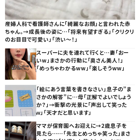
産婦人科で看護師さんに「綺麗なお顔」と言われた赤
ちゃん。→成長後の姿に…「将来有望すぎる」「クリクリ
のお目目で可愛い」「渋い～！」
スーパーに夫を連れて行くと…妻「おー
いw」まさかの行動に「奥さん美人！」
「めっちゃわかるww」「楽しそうww」
「絵にあう言葉を書きなさい」息子の”ま
さかの解答”に…母「正解でよいでしょう
か？」→衝撃の光景に「声出して笑った
ｗ」「天才だと思います」
ママが保育園へお迎えに→2歳息子を
見たら……「先生とめっちゃ笑った」まさ