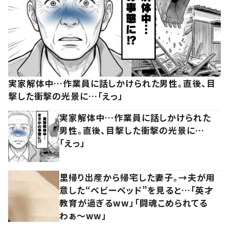
実家解体中…作業員に話しかけられた男性。直後、目
撃した衝撃の光景に…「えっ」
実家解体中…作業員に話しかけられた
男性。直後、目撃した衝撃の光景に…
「えっ」
里帰り出産から帰宅した妻子。→夫が用
意した“ベビーベッド”を見ると…「英才
教育が過ぎるww」「闘魂こめられてる
わぁ～ww」