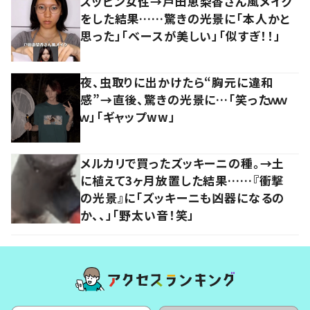
スッピン女性→戸田恵梨香さん風メイク
をした結果……驚きの光景に「本人かと
思った」「ベースが美しい」「似すぎ！！」
夜、虫取りに出かけたら“胸元に違和
感”→直後、驚きの光景に…「笑ったｗｗ
ｗ」「ギャップww」
メルカリで買ったズッキーニの種。→土
に植えて3ヶ月放置した結果……『衝撃
の光景』に「ズッキーニも凶器になるの
か、、」「野太い音！笑」