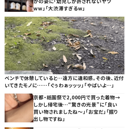
かの姿に「幼児しか許されないヤツ
ww」「大渋滞すぎるw」
ベンチで休憩していると…遠方に違和感。その後、近付
いてきたモノに……「ぐぅわぁッッッ」「やばいよ…」
京都・祇園祭で2,000円で買った着物→
しかし帰宅後…“驚きの光景”に「良い
買い物されましたね～」「お宝だ」「掘り
出し物ですね」