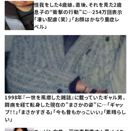
怪我をした4歳娘。直後、それを見た2歳
息子の“衝撃の行動”に…254万回表示
「凄い配慮（笑）」「お顔はかなり重症レ
ベル」
1998年『一世を風靡した雑誌』に載っていたギャル男。
闘病を経て転身した現在の”まさかの姿”に…「ギャッ
プ！！」「まさかすぎる」「今も昔もかっこいい」「素晴らし
い」