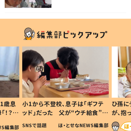
優勝」「パパさんカッコいい」の
声
1歳息
小1から不登校、息子は「ギフテ
ひ孫に
「！？」
ッド」だった 父が“ウチ給食”を
が、抱
に「可愛
作り続ける理由とは #令和の親
「涙が
SNSで話題
ほ・とせなNEWS編集部
WS編集部
#令和の子
い」