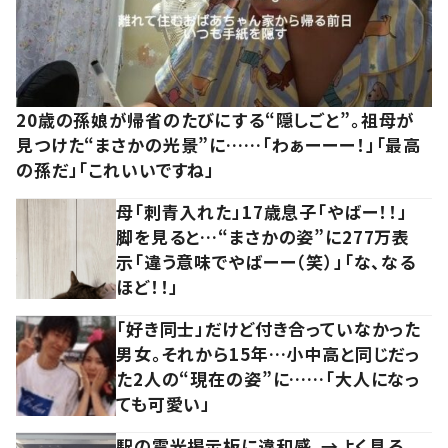
20歳の孫娘が帰省のたびにする“隠しごと”。祖母が
見つけた“まさかの光景”に……「わぁーーー！」「最高
の孫だ」「これいいですね」
母「刺青入れた」17歳息子「やばー！！」
脚を見ると…“まさかの姿”に277万表
示「違う意味でやばーー（笑）」「な、なる
ほど！！」
「好き同士」だけど付き合っていなかった
男女。それから15年…小中高と同じだっ
た2人の“現在の姿”に……「大人になっ
ても可愛い」
駅の電光掲示板に違和感。→よく見る