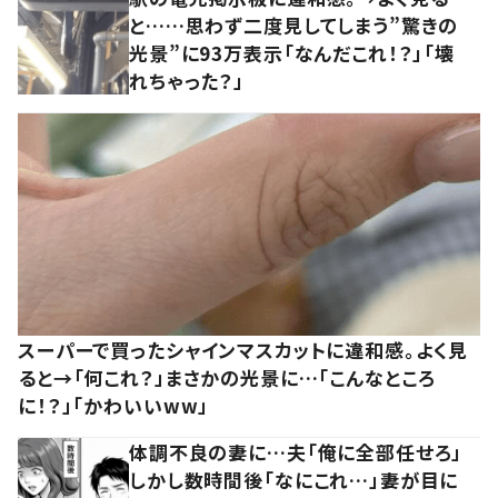
と……思わず二度見してしまう”驚きの
光景”に93万表示「なんだこれ！？」「壊
れちゃった？」
スーパーで買ったシャインマスカットに違和感。よく見
ると→「何これ？」まさかの光景に…「こんなところ
に！？」「かわいいww」
体調不良の妻に…夫「俺に全部任せろ」
しかし数時間後「なにこれ…」妻が目に