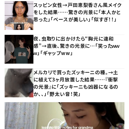
スッピン女性→戸田恵梨香さん風メイク
をした結果……驚きの光景に「本人かと
思った」「ベースが美しい」「似すぎ！！」
夜、虫取りに出かけたら“胸元に違和
感”→直後、驚きの光景に…「笑ったｗｗ
ｗ」「ギャップww」
メルカリで買ったズッキーニの種。→土
に植えて3ヶ月放置した結果……『衝撃
の光景』に「ズッキーニも凶器になるの
か、、」「野太い音！笑」