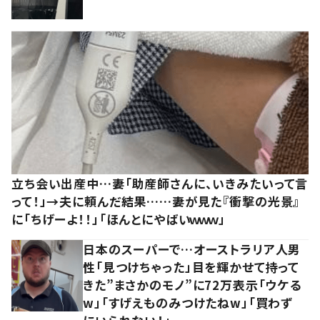
立ち会い出産中…妻「助産師さんに、いきみたいって言
って！」→夫に頼んだ結果……妻が見た『衝撃の光景』
に「ちげーよ！！」「ほんとにやばいｗｗｗ」
日本のスーパーで…オーストラリア人男
性「見つけちゃった」目を輝かせて持って
きた”まさかのモノ”に72万表示「ウケる
w」「すげえものみつけたねw」「買わず