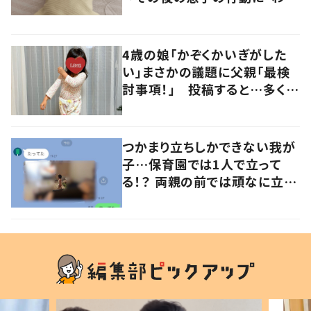
るよその気持ち」「うちの子も！」
の声
4歳の娘「かぞくかいぎがした
い」まさかの議題に父親「最検
討事項！」 投稿すると…多くの
意見が寄せられる！
つかまり立ちしかできない我が
子…保育園では1人で立って
る！？ 両親の前では頑なに立た
ない1歳児が可愛すぎる…！