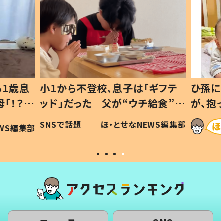
1歳息
小1から不登校、息子は「ギフテ
ひ孫に
「！？」
ッド」だった 父が“ウチ給食”を
が、抱
に「可愛
作り続ける理由とは #令和の親
「涙が
SNSで話題
ほ・とせなNEWS編集部
WS編集部
#令和の子
い」