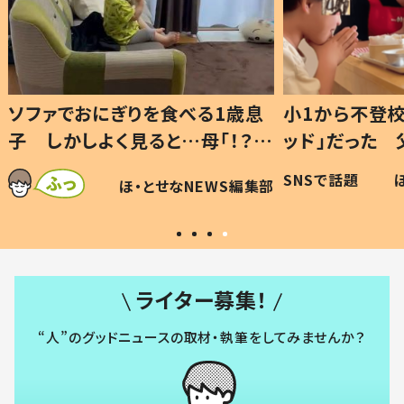
1歳息
小1から不登校、息子は「ギフテ
ひ孫に
「！？」
ッド」だった 父が“ウチ給食”を
が、抱
に「可愛
作り続ける理由とは #令和の親
「涙が
SNSで話題
ほ・とせなNEWS編集部
WS編集部
#令和の子
い」
ライター募集！
“人”のグッドニュースの取材・執筆をしてみませんか？