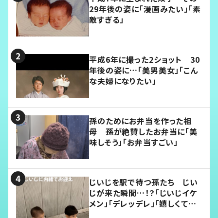
29年後の姿に「漫画みたい」「素
敵すぎる」
平成6年に撮った2ショット 30
年後の姿に…「美男美女」「こん
な夫婦になりたい」
孫のためにお弁当を作った祖
母 孫が絶賛したお弁当に「美
味しそう」「お弁当すごい」
じいじを駅で待つ孫たち じい
じが来た瞬間…！？「じいじイケ
メン」「デレッデレ」「嬉しくて可
愛くてたまらない」「幸せになれ