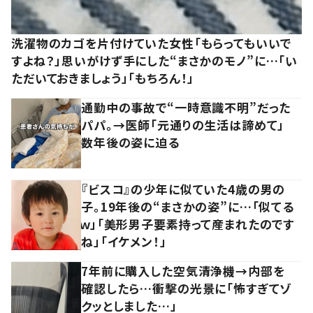
洗濯物のカゴを片付けていた女性「もらってもいいで
すよね？」思いがけず手にした“まさかのモノ”に…「い
ただいておきましょう」「もちろん！」
通勤中の事故で“一時意識不明”だった
パパ。→医師「元通りの生活は諦めて」
数年後の姿に迫る
『ビスコ』の少年に似ていた4歳の男の
子。19年後の“まさかの姿”に…「似てる
ｗ」「美形男子要素持って産まれたのです
ね」「イケメン！」
7年前に購入した空気清浄機→内部を
確認したら…衝撃の光景に「怖すぎてゾ
クッとしました…」