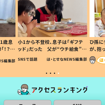
1歳息
小1から不登校、息子は「ギフテ
ひ孫に
「！？」
ッド」だった 父が“ウチ給食”を
が、抱
に「可愛
作り続ける理由とは #令和の親
「涙が
SNSで話題
ほ・とせなNEWS編集部
WS編集部
#令和の子
い」