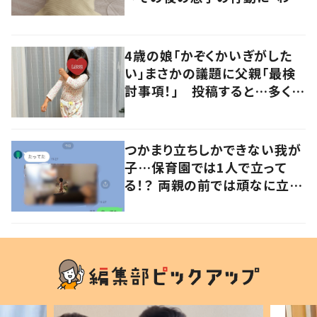
るよその気持ち」「うちの子も！」
の声
4歳の娘「かぞくかいぎがした
い」まさかの議題に父親「最検
討事項！」 投稿すると…多くの
意見が寄せられる！
つかまり立ちしかできない我が
子…保育園では1人で立って
る！？ 両親の前では頑なに立た
ない1歳児が可愛すぎる…！