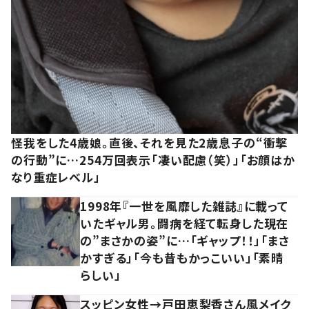
怪我をした4歳娘。直後、それを見た2歳息子の“衝撃
の行動”に…254万回表示「凄い配慮（笑）」「お顔はか
なり重症レベル」
1998年『一世を風靡した雑誌』に載って
いたギャル男。闘病を経て転身した現在
の”まさかの姿”に…「ギャップ！！」「まさ
かすぎる」「今も昔もかっこいい」「素晴
らしい」
スッピン女性→戸田恵梨香さん風メイク