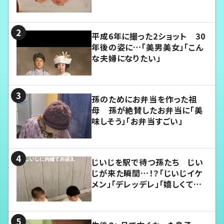
平成6年に撮った2ショット 30
年後の姿に…「美男美女」「こん
な夫婦になりたい」
孫のためにお弁当を作った祖
母 孫が絶賛したお弁当に「美
味しそう」「お弁当すごい」
じいじを駅で待つ孫たち じい
じが来た瞬間…！？「じいじイケ
メン」「デレッデレ」「嬉しくて可
愛くてたまらない」「幸せになれ
る」