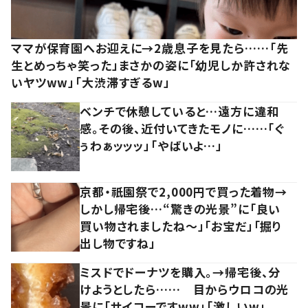
ママが保育園へお迎えに→2歳息子を見たら……「先
生とめっちゃ笑った」まさかの姿に「幼児しか許されな
いヤツww」「大渋滞すぎるw」
ベンチで休憩していると…遠方に違和
感。その後、近付いてきたモノに……「ぐ
ぅわぁッッッ」「やばいよ…」
京都・祇園祭で2,000円で買った着物→
しかし帰宅後…“驚きの光景”に「良い
買い物されましたね～」「お宝だ」「掘り
出し物ですね」
ミスドでドーナツを購入。→帰宅後、分
けようとしたら…… 目からウロコの光
景に「サイコーですww」「激しいw」