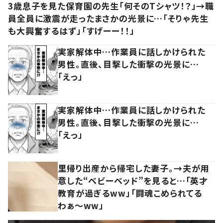
3歳息子を見た保育園の先生「何そのTシャツ！？」→職
員全員に激震が走ったまさかの光景に…「そりゃ先生
も大興奮するはず」「すげーー！！」
実家解体中…作業員に話しかけられた
男性。直後、目撃した衝撃の光景に…
「えっ」
実家解体中…作業員に話しかけられた
男性。直後、目撃した衝撃の光景に…
「えっ」
里帰り出産から帰宅した妻子。→夫が用
意した“ベビーベッド”を見ると…「英才
教育が過ぎるww」「闘魂こめられてる
わぁ～ww」