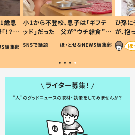
1歳息
小1から不登校、息子は「ギフテ
ひ孫に
「！？」
ッド」だった 父が“ウチ給食”を
が、抱
に「可愛
作り続ける理由とは #令和の親
「涙が
SNSで話題
ほ・とせなNEWS編集部
WS編集部
#令和の子
い」
ライター募集！
“人”のグッドニュースの取材・執筆をしてみませんか？