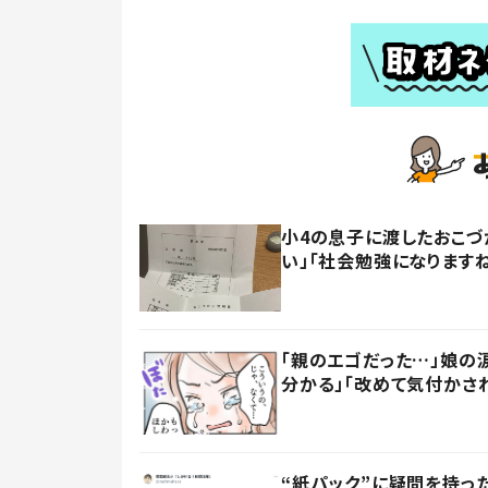
小4の息子に渡したおこづ
い」「社会勉強になります
「親のエゴだった…」娘の
分かる」「改めて気付かさ
“紙パック”に疑問を持