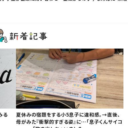
みる
夏休みの宿題をする小5息子に違和感。→直後、
母がみた『衝撃的すぎる姿』に…「息子くんサイコ