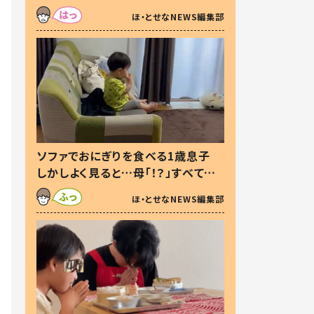
た本音とは
ほ・とせなNEWS編集部
ソファでおにぎりを食べる1歳息子
しかしよく見ると…母「！？」すべてを
察した母の投稿に「可愛いから許
ほ・とせなNEWS編集部
す！」「現行犯〜」