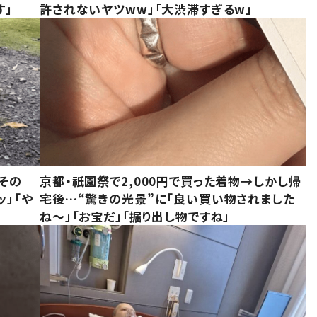
す」
許されないヤツww」「大渋滞すぎるw」
その
京都・祇園祭で2,000円で買った着物→しかし帰
ッ」「や
宅後…“驚きの光景”に「良い買い物されました
ね～」「お宝だ」「掘り出し物ですね」