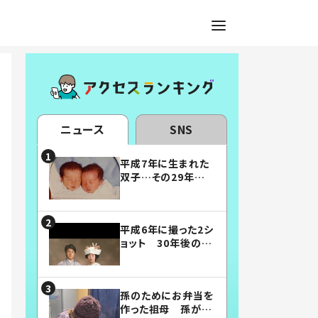
ニュース
SNS
平成7年に生まれた
双子…その29年後
の姿に「漫画みたい」
「素敵すぎる」
平成6年に撮った2シ
ョット 30年後の姿
に…「美男美女」「こ
んな夫婦になりた
い」
孫のためにお弁当を
作った祖母 孫が絶