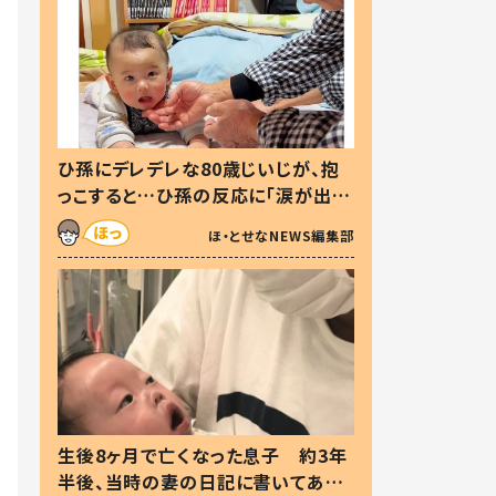
ひ孫にデレデレな80歳じいじが、抱
っこすると…ひ孫の反応に「涙が出ま
した」「可愛くて仕方ない」
ほ・とせなNEWS編集部
生後8ヶ月で亡くなった息子 約3年
半後、当時の妻の日記に書いてあっ