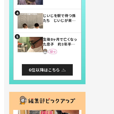
賛したお弁当に「美
味しそう」「お弁当す
ごい」
じいじを駅で待つ孫
たち じいじが来た
瞬間…！？「じいじイ
ケメン」「デレッデレ」
「嬉しくて可愛くてた
生後8ヶ月で亡くなっ
まらない」「幸せにな
た息子 約3年半
れる」
後、当時の妻の日記
に書いてあった本音
とは
6位以降はこちら