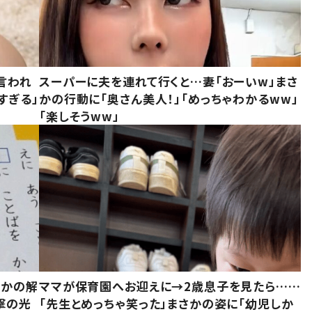
言われ
スーパーに夫を連れて行くと…妻「おーいw」まさ
すぎる」
かの行動に「奥さん美人！」「めっちゃわかるww」
「楽しそうww」
さかの解
ママが保育園へお迎えに→2歳息子を見たら……
撃の光
「先生とめっちゃ笑った」まさかの姿に「幼児しか