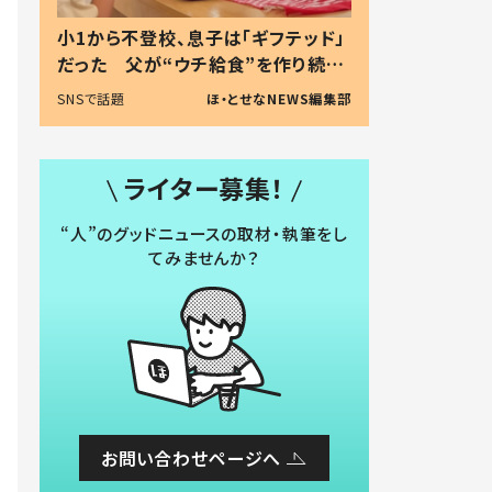
小1から不登校、息子は「ギフテッド」
だった 父が“ウチ給食”を作り続け
る理由とは #令和の親 #令和の子
SNSで話題
ほ・とせなNEWS編集部
ライター募集！
“人”のグッドニュースの取材・執筆をし
てみませんか？
お問い合わせページへ