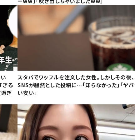
ーww」「吹き出しちゃいましたww」
でい
スタバでワッフルを注文した女性。しかしその後、
すぎる
SNSが騒然とした投稿に…「知らなかった」「ヤバ
敵過ぎ
い安い」