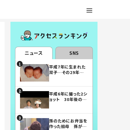
ニュース
SNS
平成7年に生まれた
双子…その29年後
の姿に「漫画みたい」
「素敵すぎる」
平成6年に撮った2シ
ョット 30年後の姿
に…「美男美女」「こ
んな夫婦になりた
い」
孫のためにお弁当を
作った祖母 孫が絶