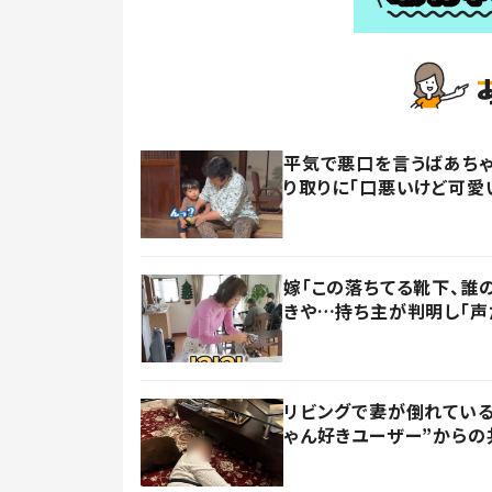
平気で悪口を言うばあちゃ
り取りに「口悪いけど可愛
嫁「この落ちてる靴下、誰
きや…持ち主が判明し「声
リビングで妻が倒れている
ゃん好きユーザー”からの