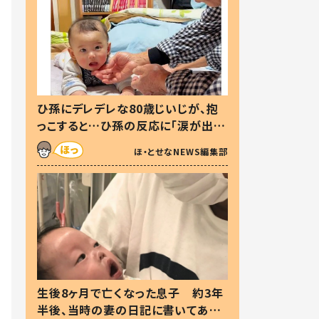
ひ孫にデレデレな80歳じいじが、抱
っこすると…ひ孫の反応に「涙が出ま
した」「可愛くて仕方ない」
ほ・とせなNEWS編集部
生後8ヶ月で亡くなった息子 約3年
半後、当時の妻の日記に書いてあっ