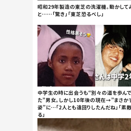
昭和29年製造の東芝の洗濯機。動かして
と……「驚き」「東芝恐るべし」
中学生の時に出会うも“別々の道を歩ん
た”男女。しかし10年後の現在→”まさか
姿”に…「2人とも遠回りしたんだね」「素
る」