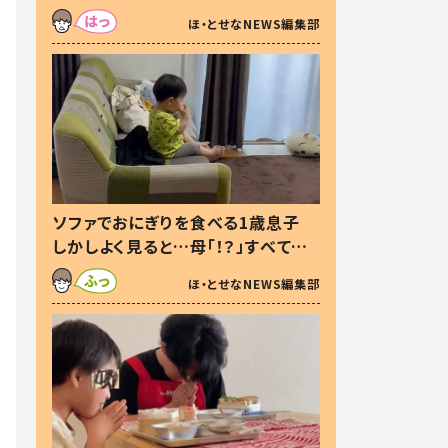
た本音とは
ほ・とせなNEWS編集部
ソファでおにぎりを食べる1歳息子
しかしよく見ると…母「！？」すべてを
察した母の投稿に「可愛いから許
ほ・とせなNEWS編集部
す！」「現行犯〜」