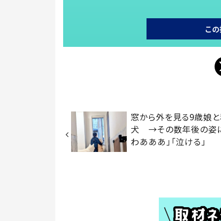
この
窓から外を見る9歳娘
犬 →その数年後の姿
わあああ」「泣ける」