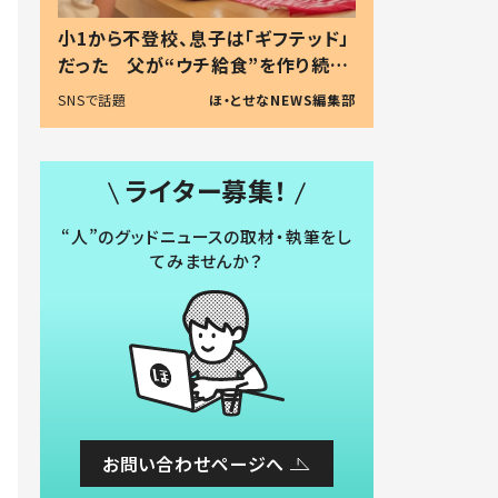
小1から不登校、息子は「ギフテッド」
だった 父が“ウチ給食”を作り続け
る理由とは #令和の親 #令和の子
SNSで話題
ほ・とせなNEWS編集部
ライター募集！
“人”のグッドニュースの取材・執筆をし
てみませんか？
お問い合わせページへ