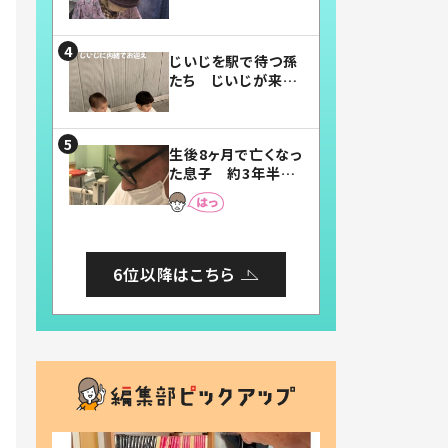
賛したお弁当に「美
味しそう」「お弁当す
ごい」
じいじを駅で待つ孫
たち じいじが来た
瞬間…！？「じいじイ
ケメン」「デレッデレ」
「嬉しくて可愛くてた
生後8ヶ月で亡くなっ
まらない」「幸せにな
た息子 約3年半
れる」
後、当時の妻の日記
に書いてあった本音
とは
6位以降はこちら