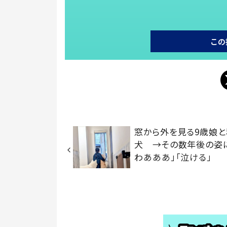
この
窓から外を見る9歳娘
犬 →その数年後の姿
わあああ」「泣ける」