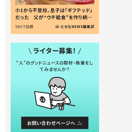
小1から不登校、息子は「ギフテッド」
だった 父が“ウチ給食”を作り続け
る理由とは #令和の親 #令和の子
SNSで話題
ほ・とせなNEWS編集部
ライター募集！
“人”のグッドニュースの取材・執筆をし
てみませんか？
お問い合わせページへ