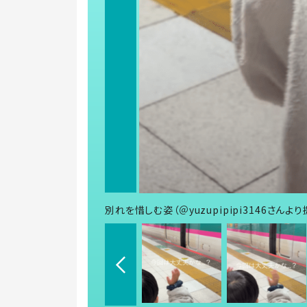
別れを惜しむ姿（＠yuzupipipi3146さんより