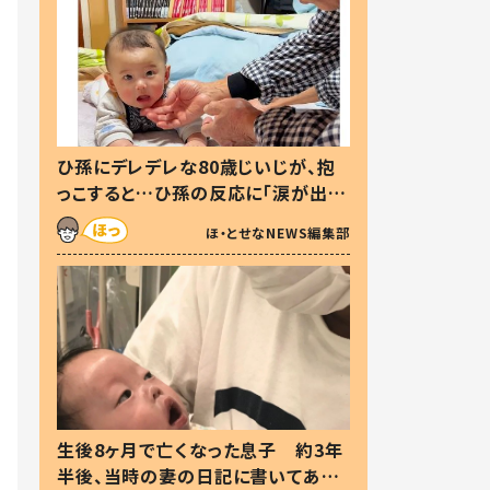
ひ孫にデレデレな80歳じいじが、抱
っこすると…ひ孫の反応に「涙が出ま
した」「可愛くて仕方ない」
ほ・とせなNEWS編集部
生後8ヶ月で亡くなった息子 約3年
半後、当時の妻の日記に書いてあっ