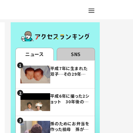
ニュース
SNS
平成7年に生まれた
双子…その29年後
の姿に「漫画みたい」
「素敵すぎる」
平成6年に撮った2シ
ョット 30年後の姿
に…「美男美女」「こ
んな夫婦になりた
い」
孫のためにお弁当を
作った祖母 孫が絶