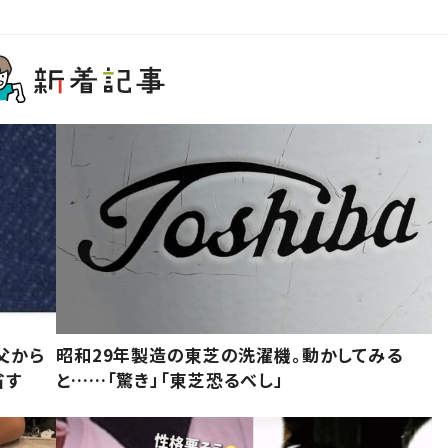
父から
昭和29年製造の東芝の洗濯機。動かしてみる
省す
と……「驚き」「東芝恐るべし」