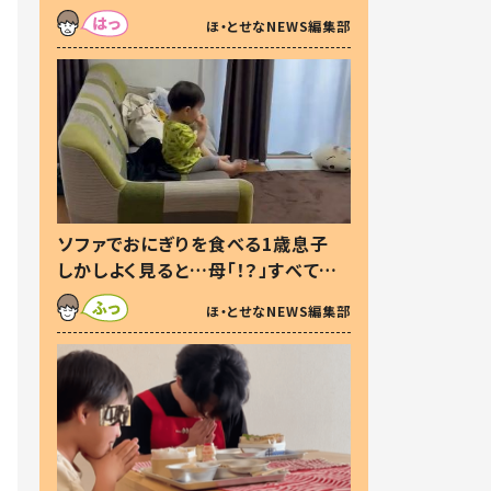
た本音とは
ほ・とせなNEWS編集部
ソファでおにぎりを食べる1歳息子
しかしよく見ると…母「！？」すべてを
察した母の投稿に「可愛いから許
ほ・とせなNEWS編集部
す！」「現行犯〜」