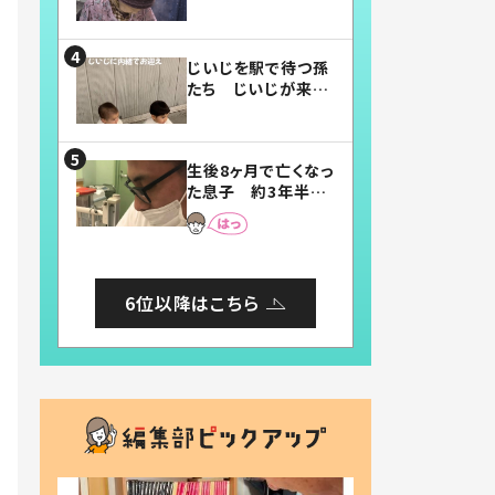
賛したお弁当に「美
味しそう」「お弁当す
ごい」
じいじを駅で待つ孫
たち じいじが来た
瞬間…！？「じいじイ
ケメン」「デレッデレ」
「嬉しくて可愛くてた
生後8ヶ月で亡くなっ
まらない」「幸せにな
た息子 約3年半
れる」
後、当時の妻の日記
に書いてあった本音
とは
6位以降はこちら