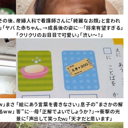
その後、
産婦人科で看護師さんに「綺麗なお顔」と言われ
」「ヤバ
た赤ちゃん。→成長後の姿に…「将来有望すぎる」
「クリクリのお目目で可愛い」「渋い～！」
w」まさ
「絵にあう言葉を書きなさい」息子の”まさかの解
るww」
答”に…母「正解でよいでしょうか？」→衝撃の光
景に「声出して笑ったｗ」「天才だと思います」