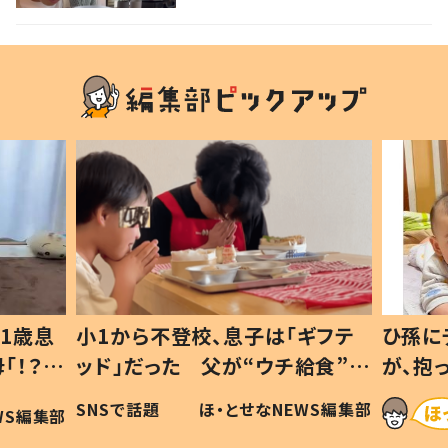
声
1歳息
小1から不登校、息子は「ギフテ
ひ孫に
「！？」
ッド」だった 父が“ウチ給食”を
が、抱
に「可愛
作り続ける理由とは #令和の親
「涙が
SNSで話題
ほ・とせなNEWS編集部
WS編集部
#令和の子
い」