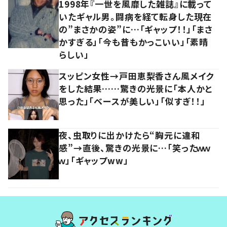
1998年『一世を風靡した雑誌』に載って
いたギャル男。闘病を経て転身した現在
の”まさかの姿”に…「ギャップ！！」「まさ
かすぎる」「今も昔もかっこいい」「素晴
らしい」
スッピン女性→戸田恵梨香さん風メイク
をした結果……驚きの光景に「本人かと
思った」「ベースが美しい」「似すぎ！！」
夜、虫取りに出かけたら“胸元に違和
感”→直後、驚きの光景に…「笑ったｗｗ
ｗ」「ギャップww」