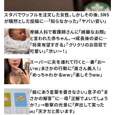
スタバでワッフルを注文した女性。しかしその後、SNS
が騒然とした投稿に…「知らなかった」「ヤバい安い」
産婦人科で看護師さんに「綺麗なお顔」
と言われた赤ちゃん。→成長後の姿に…
「将来有望すぎる」「クリクリのお目目で
可愛い」「渋い～！」
スーパーに夫を連れて行くと…妻「おー
いw」まさかの行動に「奥さん美人！」
「めっちゃわかるww」「楽しそうww」
「絵にあう言葉を書きなさい」息子の”ま
さかの解答”に…母「正解でよいでしょう
か？」→衝撃の光景に「声出して笑った
ｗ」「天才だと思います」