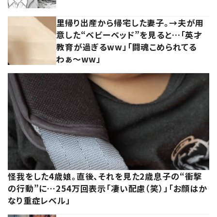
里帰り出産から帰宅した妻子。→夫が用
意した“ベビーベッド”を見ると…「英才
教育が過ぎるww」「闘魂こめられてる
わぁ～ww」
怪我をした4歳娘。直後、それを見た2歳息子の“衝撃
の行動”に…254万回表示「凄い配慮（笑）」「お顔はか
なり重症レベル」