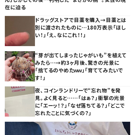
在に迫る
ドラッグストアで目薬を購入→目薬とは
別に渡されたものに…180万表示「ほし
い！」「え、なにこれ！！」
“芽が出てしまったじゃがいも”を植えて
みたら…→約3ヶ月後、驚きの光景に
「捨てるのやめたｗｗ」「育ててみたいで
す！」
夜、コインランドリーで“忘れ物”を発
見。よく見ると……「はぁ？」衝撃の光景
に「エーッ！？」「なぜ落ちてる？」「どこで
忘れたことに気づくの？」