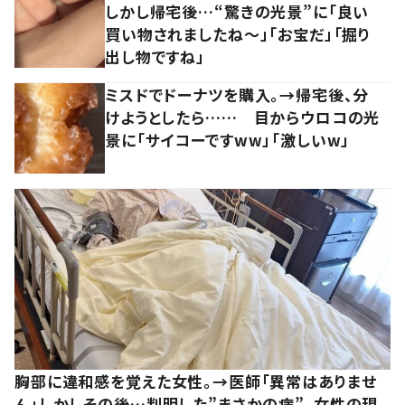
しかし帰宅後…“驚きの光景”に「良い
買い物されましたね～」「お宝だ」「掘り
出し物ですね」
ミスドでドーナツを購入。→帰宅後、分
けようとしたら…… 目からウロコの光
景に「サイコーですww」「激しいw」
胸部に違和感を覚えた女性。→医師「異常はありませ
ん」しかしその後…判明した”まさかの病”。女性の現