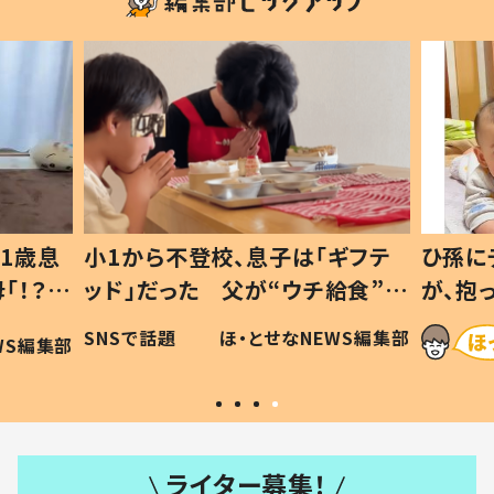
1歳息
小1から不登校、息子は「ギフテ
ひ孫に
「！？」
ッド」だった 父が“ウチ給食”を
が、抱
に「可愛
作り続ける理由とは #令和の親
「涙が
SNSで話題
ほ・とせなNEWS編集部
WS編集部
#令和の子
い」
ライター募集！