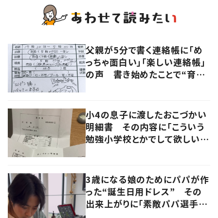
父親が5分で書く連絡帳に「め
っちゃ面白い」「楽しい連絡帳」
の声 書き始めたことで“育児
に変化”も
小4の息子に渡したおこづかい
明細書 その内容に「こういう
勉強小学校とかでして欲しい」
「社会勉強になりますね」の声
3歳になる娘のためにパパが作
った“誕生日用ドレス” その
出来上がりに「素敵パパ選手権
優勝」「パパさんカッコいい」の