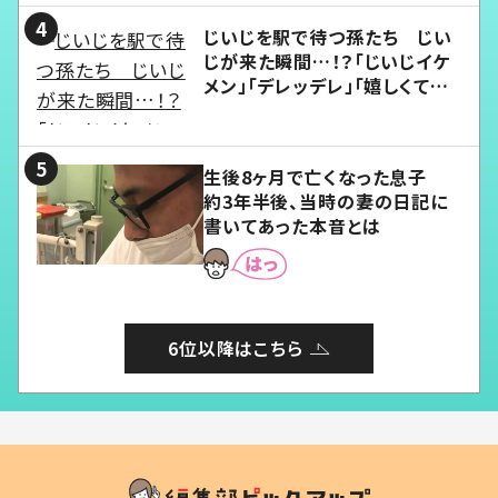
じいじを駅で待つ孫たち じい
じが来た瞬間…！？「じいじイケ
メン」「デレッデレ」「嬉しくて可
愛くてたまらない」「幸せになれ
る」
生後8ヶ月で亡くなった息子
約3年半後、当時の妻の日記に
書いてあった本音とは
6位以降はこちら