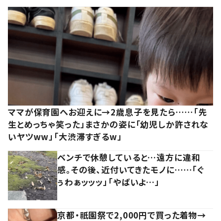
ママが保育園へお迎えに→2歳息子を見たら……「先
生とめっちゃ笑った」まさかの姿に「幼児しか許されな
いヤツww」「大渋滞すぎるw」
ベンチで休憩していると…遠方に違和
感。その後、近付いてきたモノに……「ぐ
ぅわぁッッッ」「やばいよ…」
京都・祇園祭で2,000円で買った着物→