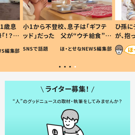
1歳息
小1から不登校、息子は「ギフテ
ひ孫に
「！？」
ッド」だった 父が“ウチ給食”を
が、抱
に「可愛
作り続ける理由とは #令和の親
「涙が
SNSで話題
ほ・とせなNEWS編集部
WS編集部
#令和の子
い」
ライター募集！
“人”のグッドニュースの取材・執筆をしてみませんか？