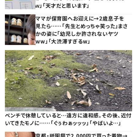
ｗ」「天才だと思います」
ママが保育園へお迎えに→2歳息子を
見たら……「先生とめっちゃ笑った」まさ
かの姿に「幼児しか許されないヤツ
ww」「大渋滞すぎるw」
ベンチで休憩していると…遠方に違和感。その後、近付
いてきたモノに……「ぐぅわぁッッッ」「やばいよ…」
京都・祇園祭で2,000円で買った着物→