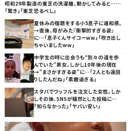
昭和29年製造の東芝の洗濯機。動かしてみると……
「驚き」「東芝恐るべし」
夏休みの宿題をする小5息子に違和感。
→直後、母がみた『衝撃的すぎる姿』
に…「息子くんサイコーww」「吹き出し
ちゃいましたww」
中学生の時に出会うも“別々の道を歩
んでいた”男女。しかし10年後の現在
→”まさかすぎる姿”に…「2人とも遠回
りしたんだね」「素敵過ぎる」
スタバでワッフルを注文した女性。しか
しその後、SNSが騒然とした投稿に…
「知らなかった」「ヤバい安い」