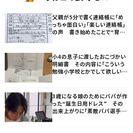
父親が5分で書く連絡帳に「め
っちゃ面白い」「楽しい連絡帳」
の声 書き始めたことで“育児
に変化”も
小4の息子に渡したおこづかい
明細書 その内容に「こういう
勉強小学校とかでして欲しい」
「社会勉強になりますね」の声
3歳になる娘のためにパパが作
った“誕生日用ドレス” その
出来上がりに「素敵パパ選手権
優勝」「パパさんカッコいい」の
声