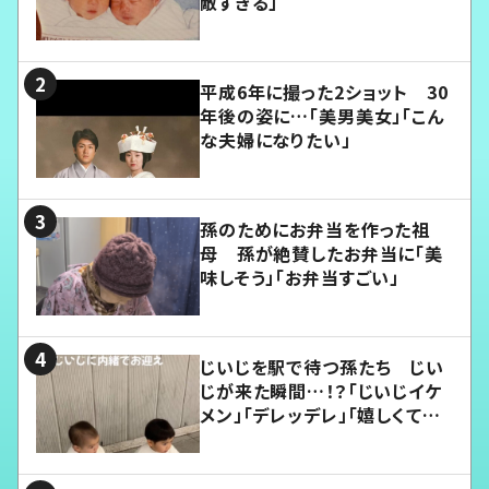
敵すぎる」
平成6年に撮った2ショット 30
年後の姿に…「美男美女」「こん
な夫婦になりたい」
孫のためにお弁当を作った祖
母 孫が絶賛したお弁当に「美
味しそう」「お弁当すごい」
じいじを駅で待つ孫たち じい
じが来た瞬間…！？「じいじイケ
メン」「デレッデレ」「嬉しくて可
愛くてたまらない」「幸せになれ
る」