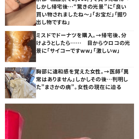
しかし帰宅後…“驚きの光景”に「良い
買い物されましたね～」「お宝だ」「掘り
出し物ですね」
ミスドでドーナツを購入。→帰宅後、分
けようとしたら…… 目からウロコの光
景に「サイコーですww」「激しいw」
胸部に違和感を覚えた女性。→医師「異
常はありません」しかしその後…判明し
た”まさかの病”。女性の現在に迫る