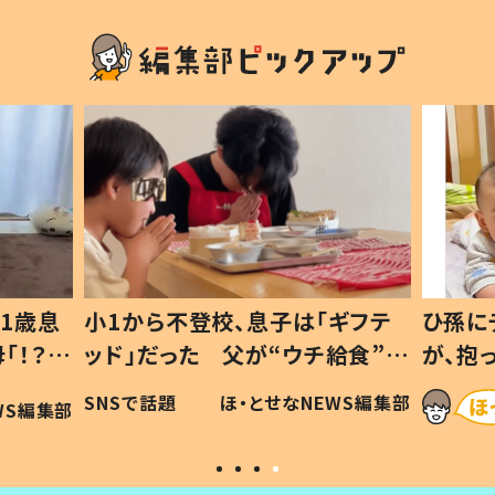
1歳息
小1から不登校、息子は「ギフテ
ひ孫に
「！？」
ッド」だった 父が“ウチ給食”を
が、抱
に「可愛
作り続ける理由とは #令和の親
「涙が
SNSで話題
ほ・とせなNEWS編集部
WS編集部
#令和の子
い」