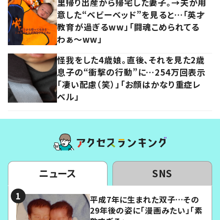
里帰り出産から帰宅した妻子。→夫が用
意した“ベビーベッド”を見ると…「英才
教育が過ぎるww」「闘魂こめられてる
わぁ～ww」
怪我をした4歳娘。直後、それを見た2歳
息子の“衝撃の行動”に…254万回表示
「凄い配慮（笑）」「お顔はかなり重症レ
ベル」
ニュース
SNS
平成7年に生まれた双子…その
29年後の姿に「漫画みたい」「素