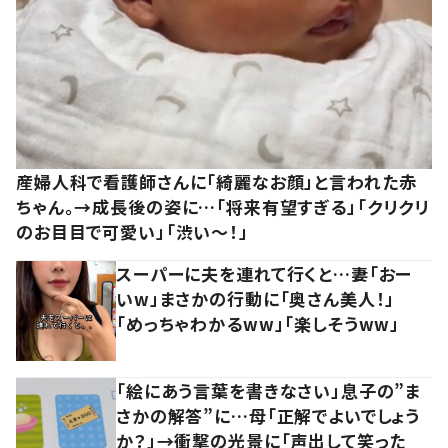
産婦人科で看護師さんに「綺麗なお顔」と言われた赤
ちゃん。→成長後の姿に…「将来有望すぎる」「クリクリ
のお目目で可愛い」「渋い～！」
スーパーに夫を連れて行くと…妻「おー
いw」まさかの行動に「奥さん美人！」
「めっちゃわかるww」「楽しそうww」
「絵にあう言葉を書きなさい」息子の”ま
さかの解答”に…母「正解でよいでしょう
か？」→衝撃の光景に「声出して笑った