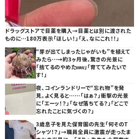
ドラッグストアで目薬を購入→目薬とは別に渡された
ものに…180万表示「ほしい！」「え、なにこれ！！」
“芽が出てしまったじゃがいも”を植えて
みたら…→約3ヶ月後、驚きの光景に
「捨てるのやめたｗｗ」「育ててみたいで
す！」
夜、コインランドリーで“忘れ物”を発
見。よく見ると……「はぁ？」衝撃の光景
に「エーッ！？」「なぜ落ちてる？」「どこで
忘れたことに気づくの？」
3歳息子を見た保育園の先生「何そのT
シャツ！？」→職員全員に激震が走ったま