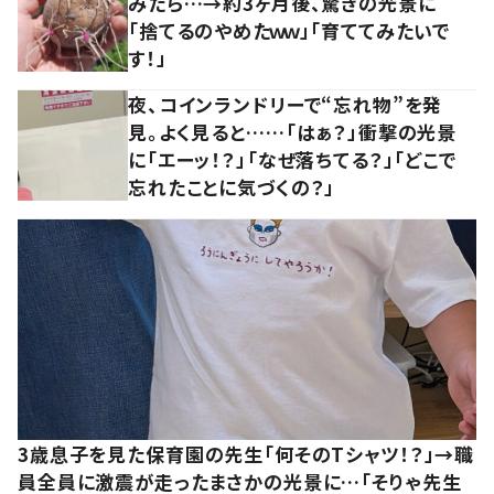
みたら…→約3ヶ月後、驚きの光景に
「捨てるのやめたｗｗ」「育ててみたいで
す！」
夜、コインランドリーで“忘れ物”を発
見。よく見ると……「はぁ？」衝撃の光景
に「エーッ！？」「なぜ落ちてる？」「どこで
忘れたことに気づくの？」
3歳息子を見た保育園の先生「何そのTシャツ！？」→職
員全員に激震が走ったまさかの光景に…「そりゃ先生