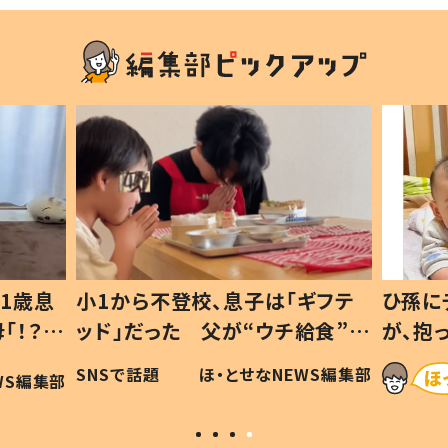
1歳息
小1から不登校、息子は「ギフテ
ひ孫に
「！？」
ッド」だった 父が“ウチ給食”を
が、抱
に「可愛
作り続ける理由とは #令和の親
「涙が
SNSで話題
ほ・とせなNEWS編集部
WS編集部
#令和の子
い」