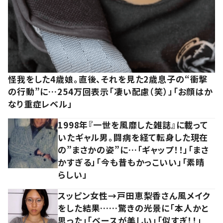
怪我をした4歳娘。直後、それを見た2歳息子の“衝撃
の行動”に…254万回表示「凄い配慮（笑）」「お顔はか
なり重症レベル」
1998年『一世を風靡した雑誌』に載って
いたギャル男。闘病を経て転身した現在
の”まさかの姿”に…「ギャップ！！」「まさ
かすぎる」「今も昔もかっこいい」「素晴
らしい」
スッピン女性→戸田恵梨香さん風メイク
をした結果……驚きの光景に「本人かと
思った」「ベースが美しい」「似すぎ！！」