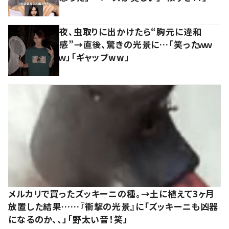
夜、虫取りに出かけたら“胸元に違和
感”→直後、驚きの光景に…「笑ったｗｗ
ｗ」「ギャップww」
メルカリで買ったズッキーニの種。→土に植えて3ヶ月
放置した結果……『衝撃の光景』に「ズッキーニも凶器
になるのか、、」「野太い音！笑」