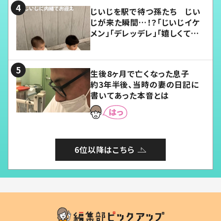
じいじを駅で待つ孫たち じい
じが来た瞬間…！？「じいじイケ
メン」「デレッデレ」「嬉しくて可
愛くてたまらない」「幸せになれ
る」
生後8ヶ月で亡くなった息子
約3年半後、当時の妻の日記に
書いてあった本音とは
6位以降はこちら