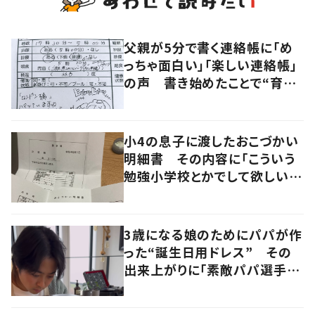
父親が5分で書く連絡帳に「め
っちゃ面白い」「楽しい連絡帳」
の声 書き始めたことで“育児
に変化”も
小4の息子に渡したおこづかい
明細書 その内容に「こういう
勉強小学校とかでして欲しい」
「社会勉強になりますね」の声
3歳になる娘のためにパパが作
った“誕生日用ドレス” その
出来上がりに「素敵パパ選手権
優勝」「パパさんカッコいい」の
声