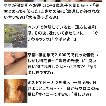
ママが保育園へお迎えに→2歳息子を見たら……「先
生とめっちゃ笑った」まさかの姿に「幼児しか許されな
いヤツww」「大渋滞すぎるw」
ベンチで休憩していると…遠方に違和
感。その後、近付いてきたモノに……「ぐ
ぅわぁッッッ」「やばいよ…」
京都・祇園祭で2,000円で買った着物→
しかし帰宅後…“驚きの光景”に「良い
買い物されましたね～」「お宝だ」「掘り
出し物ですね」
ミスドでドーナツを購入。→帰宅後、分
けようとしたら…… 目からウロコの光
景に「サイコーですww」「激しいw」