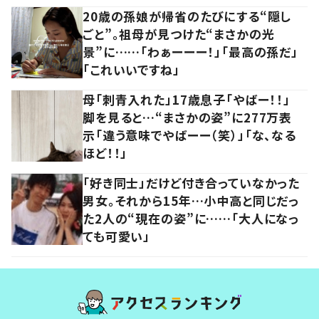
20歳の孫娘が帰省のたびにする“隠し
ごと”。祖母が見つけた“まさかの光
景”に……「わぁーーー！」「最高の孫だ」
「これいいですね」
母「刺青入れた」17歳息子「やばー！！」
脚を見ると…“まさかの姿”に277万表
示「違う意味でやばーー（笑）」「な、なる
ほど！！」
「好き同士」だけど付き合っていなかった
男女。それから15年…小中高と同じだっ
た2人の“現在の姿”に……「大人になっ
ても可愛い」