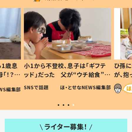
1歳息
小1から不登校、息子は「ギフテ
ひ孫に
「！？」
ッド」だった 父が“ウチ給食”を
が、抱
に「可愛
作り続ける理由とは #令和の親
「涙が
SNSで話題
ほ・とせなNEWS編集部
WS編集部
#令和の子
い」
ライター募集！