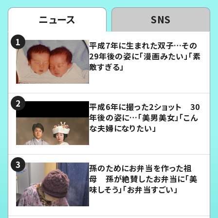
ニュース
SNS
平成7年に生まれた双子…その
29年後の姿に「漫画みたい」「素
敵すぎる」
平成6年に撮った2ショット 30
年後の姿に…「美男美女」「こん
な夫婦になりたい」
孫のためにお弁当を作った祖
母 孫が絶賛したお弁当に「美
味しそう」「お弁当すごい」