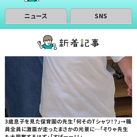
ニュース
SNS
3歳息子を見た保育園の先生「何そのTシャツ！？」→職
員全員に激震が走ったまさかの光景に…「そりゃ先生
も大興奮するはず」「すげーー！！」