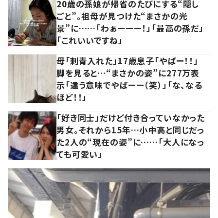
20歳の孫娘が帰省のたびにする“隠し
ごと”。祖母が見つけた“まさかの光
景”に……「わぁーーー！」「最高の孫だ」
「これいいですね」
母「刺青入れた」17歳息子「やばー！！」
脚を見ると…“まさかの姿”に277万表
示「違う意味でやばーー（笑）」「な、なる
ほど！！」
「好き同士」だけど付き合っていなかった
男女。それから15年…小中高と同じだっ
た2人の“現在の姿”に……「大人になっ
ても可愛い」