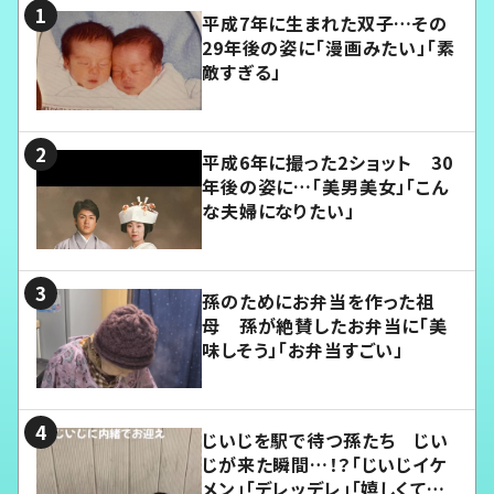
平成7年に生まれた双子…その
29年後の姿に「漫画みたい」「素
敵すぎる」
平成6年に撮った2ショット 30
年後の姿に…「美男美女」「こん
な夫婦になりたい」
孫のためにお弁当を作った祖
母 孫が絶賛したお弁当に「美
味しそう」「お弁当すごい」
じいじを駅で待つ孫たち じい
じが来た瞬間…！？「じいじイケ
メン」「デレッデレ」「嬉しくて可