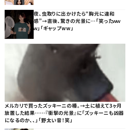
夜、虫取りに出かけたら“胸元に違和
感”→直後、驚きの光景に…「笑ったｗｗ
ｗ」「ギャップww」
メルカリで買ったズッキーニの種。→土に植えて3ヶ月
放置した結果……『衝撃の光景』に「ズッキーニも凶器
になるのか、、」「野太い音！笑」