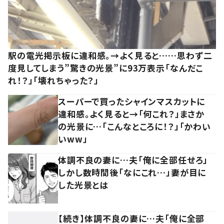
駅の電光掲示板に違和感。→よく見ると……思わず二
度見してしまう”驚きの光景”に93万表示「なんだこ
れ！？」「壊れちゃった？」
スーパーで買ったシャインマスカットに
違和感。よく見ると→「何これ？」まさか
の光景に…「こんなところに！？」「かわい
いww」
体調不良の妻に…夫「俺に全部任せろ」
しかし数時間後「なにこれ…」妻が目に
した光景とは
【続き】体調不良の妻に…夫「俺に全部