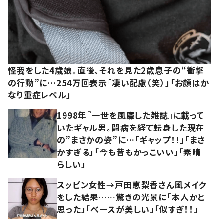
怪我をした4歳娘。直後、それを見た2歳息子の“衝撃
の行動”に…254万回表示「凄い配慮（笑）」「お顔はか
なり重症レベル」
1998年『一世を風靡した雑誌』に載って
いたギャル男。闘病を経て転身した現在
の”まさかの姿”に…「ギャップ！！」「まさ
かすぎる」「今も昔もかっこいい」「素晴
らしい」
スッピン女性→戸田恵梨香さん風メイク
をした結果……驚きの光景に「本人かと
思った」「ベースが美しい」「似すぎ！！」