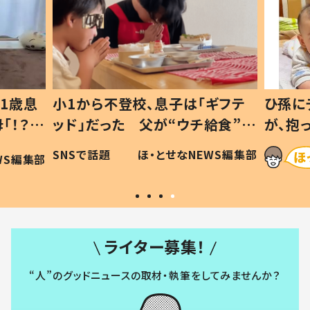
1歳息
小1から不登校、息子は「ギフテ
ひ孫に
「！？」
ッド」だった 父が“ウチ給食”を
が、抱
に「可愛
作り続ける理由とは #令和の親
「涙が
SNSで話題
ほ・とせなNEWS編集部
WS編集部
#令和の子
い」
ライター募集！
“人”のグッドニュースの取材・執筆をしてみませんか？