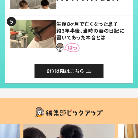
愛くてたまらない」「幸せになれ
る」
生後8ヶ月で亡くなった息子
約3年半後、当時の妻の日記に
書いてあった本音とは
6位以降はこちら