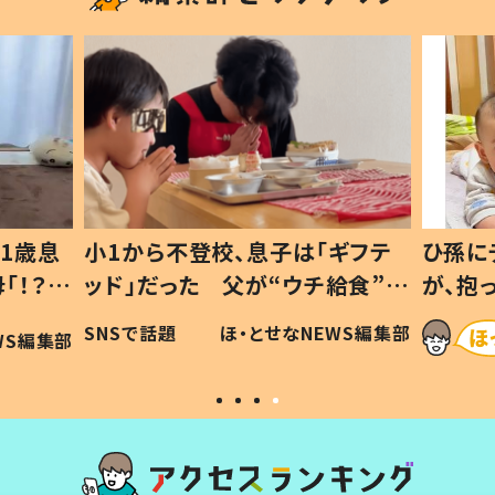
1歳息
小1から不登校、息子は「ギフテ
ひ孫に
「！？」
ッド」だった 父が“ウチ給食”を
が、抱
に「可愛
作り続ける理由とは #令和の親
「涙が
SNSで話題
ほ・とせなNEWS編集部
WS編集部
#令和の子
い」