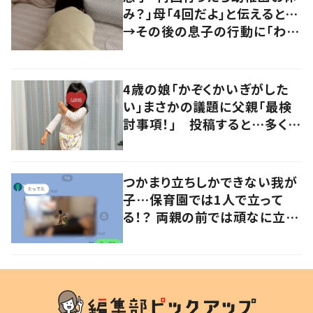
み？」母「4回だよ」と伝えると…
→その後の息子の行動に「わか
るよその気持ち」「うちの子も！」
の声
4歳の娘「かぞくかいぎがした
い」まさかの議題に父親「最検
討事項！」 投稿すると…多くの
意見が寄せられる！
つかまり立ちしかできない我が
子…保育園では1人で立って
る！？ 両親の前では頑なに立た
ない1歳児が可愛すぎる…！