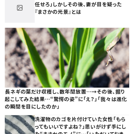
任せろ」しかしその後、妻が目を疑った
『まさかの光景』とは
長ネギの葉だけ収穫し、数年間放置…→その後、掘り
起こしてみた結果…“驚愕の姿”に「え？」「我々は進化
の瞬間を目にしたのか」
洗濯物のカゴを片付けていた女性「もら
ってもいいですよね？」思いがけず手にし
た“まさかのモノ”に…「いただいておき