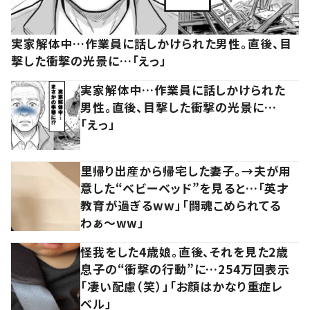
実家解体中…作業員に話しかけられた男性。直後、目
撃した衝撃の光景に…「えっ」
実家解体中…作業員に話しかけられた
男性。直後、目撃した衝撃の光景に…
「えっ」
里帰り出産から帰宅した妻子。→夫が用
意した“ベビーベッド”を見ると…「英才
教育が過ぎるww」「闘魂こめられてる
わぁ～ww」
怪我をした4歳娘。直後、それを見た2歳
息子の“衝撃の行動”に…254万回表示
「凄い配慮（笑）」「お顔はかなり重症レ
ベル」