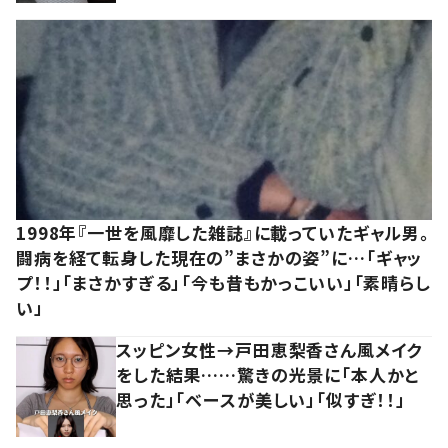
1998年『一世を風靡した雑誌』に載っていたギャル男。
闘病を経て転身した現在の”まさかの姿”に…「ギャッ
プ！！」「まさかすぎる」「今も昔もかっこいい」「素晴らし
い」
スッピン女性→戸田恵梨香さん風メイク
をした結果……驚きの光景に「本人かと
思った」「ベースが美しい」「似すぎ！！」