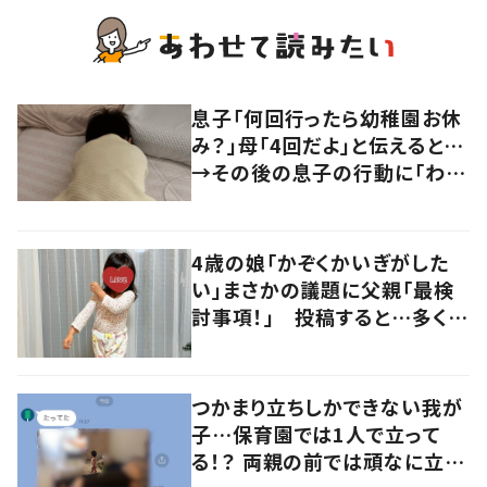
息子「何回行ったら幼稚園お休
み？」母「4回だよ」と伝えると…
→その後の息子の行動に「わか
るよその気持ち」「うちの子も！」
の声
4歳の娘「かぞくかいぎがした
い」まさかの議題に父親「最検
討事項！」 投稿すると…多くの
意見が寄せられる！
つかまり立ちしかできない我が
子…保育園では1人で立って
る！？ 両親の前では頑なに立た