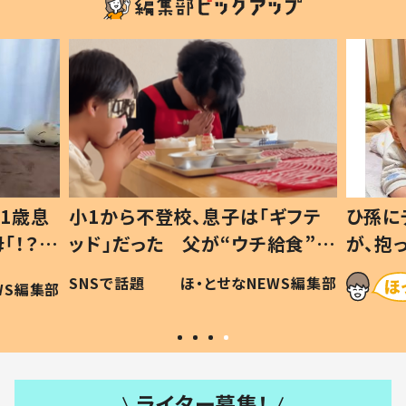
1歳息
小1から不登校、息子は「ギフテ
ひ孫に
「！？」
ッド」だった 父が“ウチ給食”を
が、抱
に「可愛
作り続ける理由とは #令和の親
「涙が
SNSで話題
ほ・とせなNEWS編集部
WS編集部
#令和の子
い」
ライター募集！