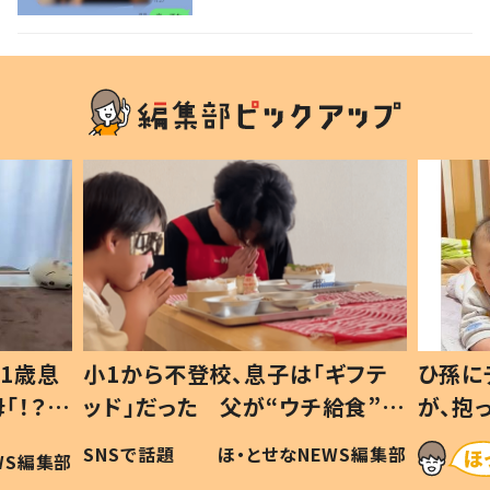
ない1歳児が可愛すぎる…！
1歳息
小1から不登校、息子は「ギフテ
ひ孫に
「！？」
ッド」だった 父が“ウチ給食”を
が、抱
に「可愛
作り続ける理由とは #令和の親
「涙が
SNSで話題
ほ・とせなNEWS編集部
WS編集部
#令和の子
い」