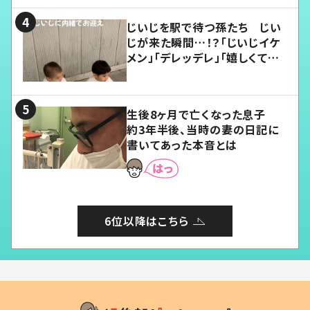
じいじを駅で待つ孫たち じい
じが来た瞬間…！？「じいじイケ
メン」「デレッデレ」「嬉しくて可
愛くてたまらない」「幸せになれ
る」
生後8ヶ月で亡くなった息子
約3年半後、当時の妻の日記に
書いてあった本音とは
6位以降はこちら