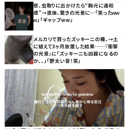
夜、虫取りに出かけたら“胸元に違和
感”→直後、驚きの光景に…「笑ったｗｗ
ｗ」「ギャップww」
メルカリで買ったズッキーニの種。→土
に植えて3ヶ月放置した結果……『衝撃
の光景』に「ズッキーニも凶器になるの
か、、」「野太い音！笑」