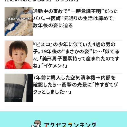
通勤中の事故で“一時意識不明”だった
パパ。→医師「元通りの生活は諦めて」
数年後の姿に迫る
『ビスコ』の少年に似ていた4歳の男の
子。19年後の“まさかの姿”に…「似てる
ｗ」「美形男子要素持って産まれたのです
ね」「イケメン！」
7年前に購入した空気清浄機→内部を
確認したら…衝撃の光景に「怖すぎてゾ
クッとしました…」