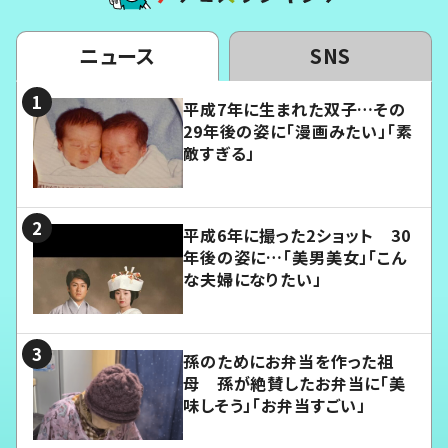
ニュース
SNS
平成7年に生まれた双子…その
29年後の姿に「漫画みたい」「素
敵すぎる」
平成6年に撮った2ショット 30
年後の姿に…「美男美女」「こん
な夫婦になりたい」
孫のためにお弁当を作った祖
母 孫が絶賛したお弁当に「美
味しそう」「お弁当すごい」