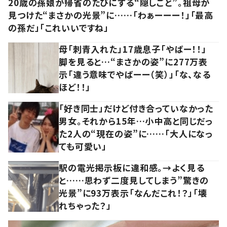
20歳の孫娘が帰省のたびにする“隠しごと”。祖母が
見つけた“まさかの光景”に……「わぁーーー！」「最高
の孫だ」「これいいですね」
母「刺青入れた」17歳息子「やばー！！」
脚を見ると…“まさかの姿”に277万表
示「違う意味でやばーー（笑）」「な、なる
ほど！！」
「好き同士」だけど付き合っていなかった
男女。それから15年…小中高と同じだっ
た2人の“現在の姿”に……「大人になっ
ても可愛い」
駅の電光掲示板に違和感。→よく見る
と……思わず二度見してしまう”驚きの
光景”に93万表示「なんだこれ！？」「壊
れちゃった？」