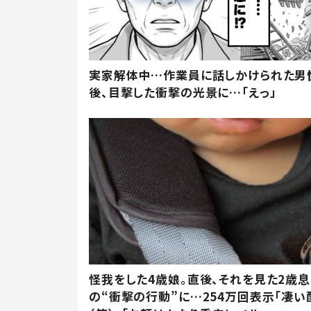
実家解体中…作業員に話しかけられた男
後、目撃した衝撃の光景に…「えっ」
怪我をした4歳娘。直後、それを見た2歳
の“衝撃の行動”に…254万回表示「凄い