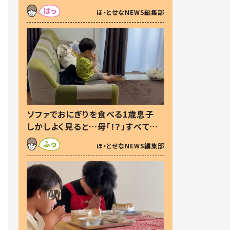
た本音とは
ほ・とせなNEWS編集部
ソファでおにぎりを食べる1歳息子
しかしよく見ると…母「！？」すべてを
察した母の投稿に「可愛いから許
ほ・とせなNEWS編集部
す！」「現行犯〜」