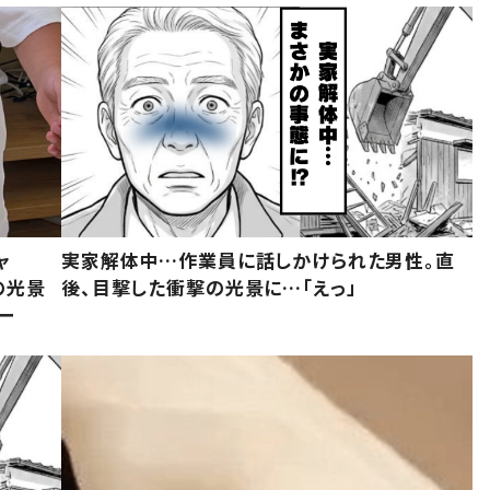
ャ
実家解体中…作業員に話しかけられた男性。直
の光景
後、目撃した衝撃の光景に…「えっ」
ー