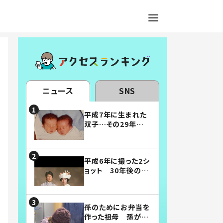
ニュース
SNS
平成7年に生まれた
双子…その29年後
の姿に「漫画みたい」
「素敵すぎる」
平成6年に撮った2シ
ョット 30年後の姿
に…「美男美女」「こ
んな夫婦になりた
い」
孫のためにお弁当を
作った祖母 孫が絶