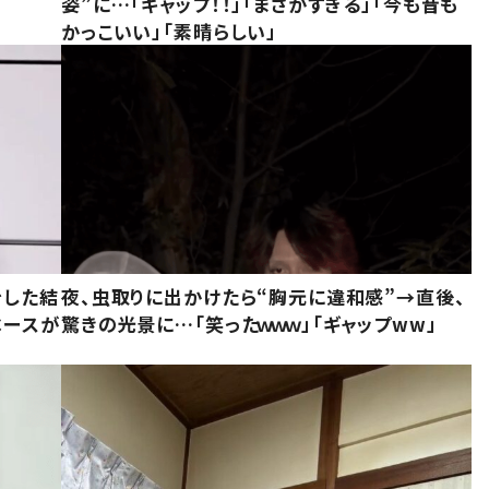
姿”に…「ギャップ！！」「まさかすぎる」「今も昔も
かっこいい」「素晴らしい」
をした結
夜、虫取りに出かけたら“胸元に違和感”→直後、
ベースが
驚きの光景に…「笑ったｗｗｗ」「ギャップww」