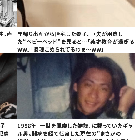
性。直
里帰り出産から帰宅した妻子。→夫が用意し
た“ベビーベッド”を見ると…「英才教育が過ぎる
ww」「闘魂こめられてるわぁ～ww」
息子
1998年『一世を風靡した雑誌』に載っていたギャ
配慮
ル男。闘病を経て転身した現在の”まさかの