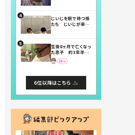
賛したお弁当に「美
味しそう」「お弁当す
ごい」
じいじを駅で待つ孫
たち じいじが来た
瞬間…！？「じいじイ
ケメン」「デレッデレ」
「嬉しくて可愛くてた
生後8ヶ月で亡くなっ
まらない」「幸せにな
た息子 約3年半
れる」
後、当時の妻の日記
に書いてあった本音
とは
6位以降はこちら