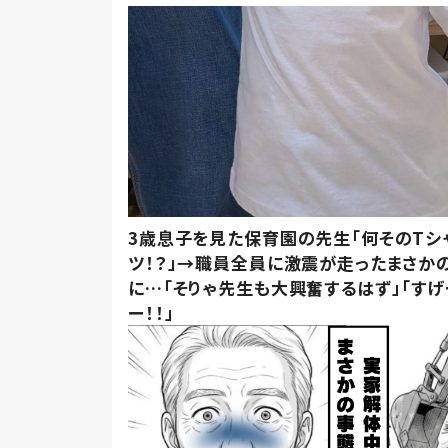
3歳息子を見た保育園の先生「何そのTシ
ツ！？」→職員全員に激震が走ったまさか
に…「そりゃ先生も大興奮するはず」「すげ
ー！！」