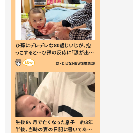
ひ孫にデレデレな80歳じいじが、抱
っこすると…ひ孫の反応に「涙が出ま
した」「可愛くて仕方ない」
ほ・とせなNEWS編集部
生後8ヶ月で亡くなった息子 約3年
半後、当時の妻の日記に書いてあっ