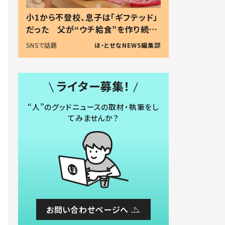
小1から不登校、息子は「ギフテッド」
だった 父が“ウチ給食”を作り続け
る理由とは #令和の親 #令和の子
SNSで話題
ほ・とせなNEWS編集部
ライター募集！
“人”のグッドニュースの取材・執筆をし
てみませんか？
お問い合わせページへ