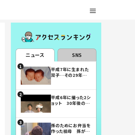
ニュース
SNS
平成7年に生まれた
双子…その29年後
の姿に「漫画みたい」
「素敵すぎる」
平成6年に撮った2シ
ョット 30年後の姿
に…「美男美女」「こ
んな夫婦になりた
い」
孫のためにお弁当を
作った祖母 孫が絶