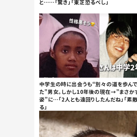
と……「驚き」「東芝恐るべし」
中学生の時に出会うも“別々の道を歩ん
た”男女。しかし10年後の現在→”まさか
姿”に…「2人とも遠回りしたんだね」「素
る」