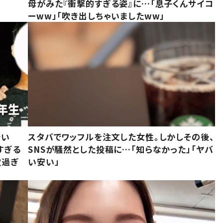
母がみた『衝撃的すぎる姿』に…「息子くんサイコ
ーww」「吹き出しちゃいましたww」
でい
スタバでワッフルを注文した女性。しかしその後、
すぎる
SNSが騒然とした投稿に…「知らなかった」「ヤバ
敵過ぎ
い安い」