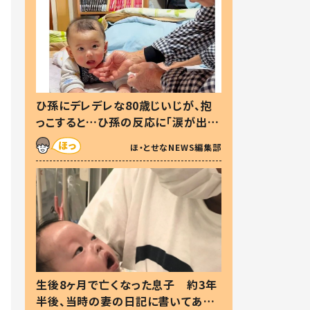
ひ孫にデレデレな80歳じいじが、抱
っこすると…ひ孫の反応に「涙が出ま
した」「可愛くて仕方ない」
ほ・とせなNEWS編集部
生後8ヶ月で亡くなった息子 約3年
半後、当時の妻の日記に書いてあっ