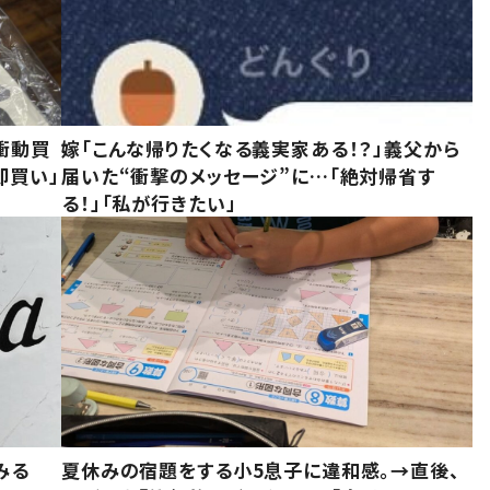
衝動買
嫁「こんな帰りたくなる義実家ある！？」義父から
即買い」
届いた“衝撃のメッセージ”に…「絶対帰省す
る！」「私が行きたい」
みる
夏休みの宿題をする小5息子に違和感。→直後、