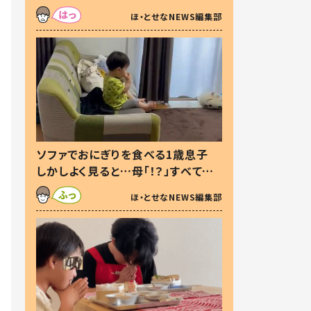
た本音とは
ほ・とせなNEWS編集部
ソファでおにぎりを食べる1歳息子
しかしよく見ると…母「！？」すべてを
察した母の投稿に「可愛いから許
ほ・とせなNEWS編集部
す！」「現行犯〜」