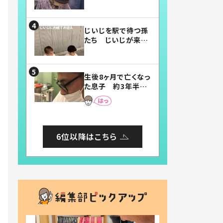
賛したお弁当に「美
味しそう」「お弁当す
ごい」
じいじを駅で待つ孫
たち じいじが来た
瞬間…！？「じいじイ
ケメン」「デレッデレ」
「嬉しくて可愛くてた
生後8ヶ月で亡くなっ
まらない」「幸せにな
た息子 約3年半
れる」
後、当時の妻の日記
に書いてあった本音
とは
6位以降はこちら