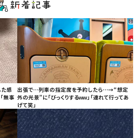
した感
出張で…列車の指定席を予約したら…→“想定
に「無事
外の光景”に「びっくりするｗｗ」「連れて行ってあ
げて笑」