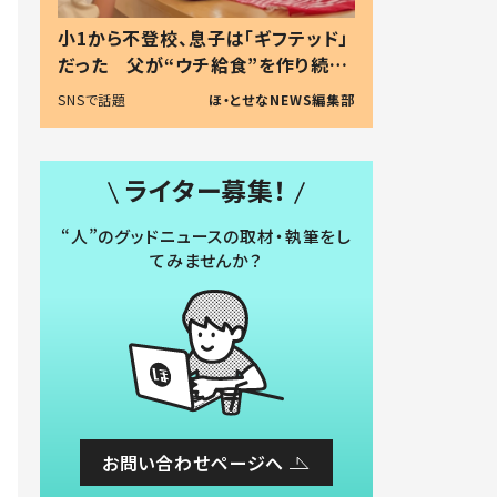
小1から不登校、息子は「ギフテッド」
だった 父が“ウチ給食”を作り続け
る理由とは #令和の親 #令和の子
SNSで話題
ほ・とせなNEWS編集部
ライター募集！
“人”のグッドニュースの取材・執筆をし
てみませんか？
お問い合わせページへ