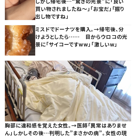
しかし帰宅後…“驚きの光景”に「良い
買い物されましたね～」「お宝だ」「掘り
出し物ですね」
ミスドでドーナツを購入。→帰宅後、分
けようとしたら…… 目からウロコの光
景に「サイコーですww」「激しいw」
胸部に違和感を覚えた女性。→医師「異常はありませ
ん」しかしその後…判明した”まさかの病”。女性の現