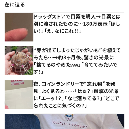
在に迫る
ドラッグストアで目薬を購入→目薬とは
別に渡されたものに…180万表示「ほし
い！」「え、なにこれ！！」
“芽が出てしまったじゃがいも”を植えて
みたら…→約3ヶ月後、驚きの光景に
「捨てるのやめたｗｗ」「育ててみたいで
す！」
夜、コインランドリーで“忘れ物”を発
見。よく見ると……「はぁ？」衝撃の光景
に「エーッ！？」「なぜ落ちてる？」「どこで
忘れたことに気づくの？」