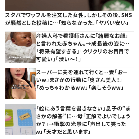
スタバでワッフルを注文した女性。しかしその後、SNS
が騒然とした投稿に…「知らなかった」「ヤバい安い」
産婦人科で看護師さんに「綺麗なお顔」
と言われた赤ちゃん。→成長後の姿に…
「将来有望すぎる」「クリクリのお目目で
可愛い」「渋い～！」
スーパーに夫を連れて行くと…妻「おー
いw」まさかの行動に「奥さん美人！」
「めっちゃわかるww」「楽しそうww」
「絵にあう言葉を書きなさい」息子の”ま
さかの解答”に…母「正解でよいでしょう
か？」→衝撃の光景に「声出して笑った
ｗ」「天才だと思います」