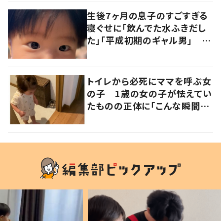
生後7ヶ月の息子のすごすぎる
寝ぐせに「飲んでた水ふきだし
た」「平成初期のギャル男」 実
は遺伝が関係しており、祖父の
写真にも反響が
トイレから必死にママを呼ぶ女
の子 1歳の女の子が怯えてい
たものの正体に「こんな瞬間
が！？」「可愛いぃぃ！」の声