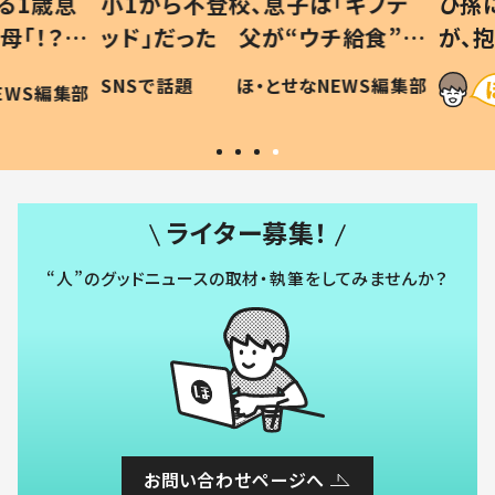
1歳息
小1から不登校、息子は「ギフテ
ひ孫に
「！？」
ッド」だった 父が“ウチ給食”を
が、抱
に「可愛
作り続ける理由とは #令和の親
「涙が
SNSで話題
ほ・とせなNEWS編集部
WS編集部
#令和の子
い」
ライター募集！
“人”のグッドニュースの取材・執筆をしてみませんか？
お問い合わせページへ