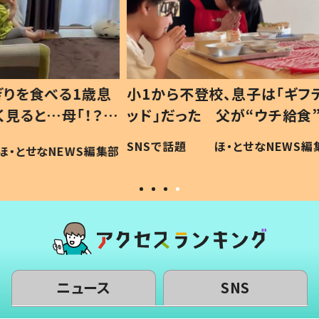
1歳息
小1から不登校、息子は「ギフテ
ひ孫に
「！？」
ッド」だった 父が“ウチ給食”を
が、抱
に「可愛
作り続ける理由とは #令和の親
「涙が
SNSで話題
ほ・とせなNEWS編集部
WS編集部
#令和の子
い」
ニュース
SNS