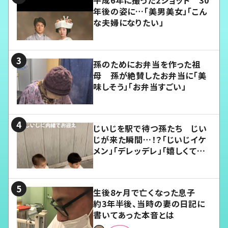
平成6年に撮った2ショット 30
年後の姿に…「美男美女」「こん
な夫婦になりたい」
孫のためにお弁当を作った祖
母 孫が絶賛したお弁当に「美
味しそう」「お弁当すごい」
じいじを駅で待つ孫たち じい
じが来た瞬間…！？「じいじイケ
メン」「デレッデレ」「嬉しくて可
愛くてたまらない」「幸せになれ
る」
生後8ヶ月で亡くなった息子
約3年半後、当時の妻の日記に
書いてあった本音とは