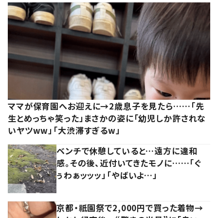
ママが保育園へお迎えに→2歳息子を見たら……「先
生とめっちゃ笑った」まさかの姿に「幼児しか許されな
いヤツww」「大渋滞すぎるw」
ベンチで休憩していると…遠方に違和
感。その後、近付いてきたモノに……「ぐ
ぅわぁッッッ」「やばいよ…」
京都・祇園祭で2,000円で買った着物→