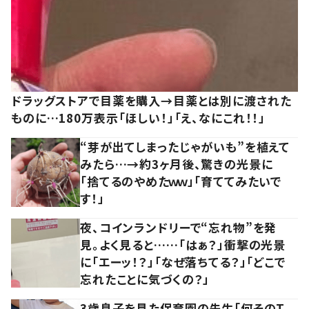
ドラッグストアで目薬を購入→目薬とは別に渡された
ものに…180万表示「ほしい！」「え、なにこれ！！」
“芽が出てしまったじゃがいも”を植えて
みたら…→約3ヶ月後、驚きの光景に
「捨てるのやめたｗｗ」「育ててみたいで
す！」
夜、コインランドリーで“忘れ物”を発
見。よく見ると……「はぁ？」衝撃の光景
に「エーッ！？」「なぜ落ちてる？」「どこで
忘れたことに気づくの？」
3歳息子を見た保育園の先生「何そのT