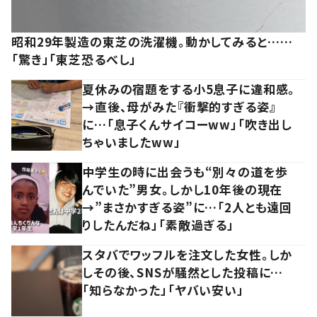
昭和29年製造の東芝の洗濯機。動かしてみると……
「驚き」「東芝恐るべし」
夏休みの宿題をする小5息子に違和感。
→直後、母がみた『衝撃的すぎる姿』
に…「息子くんサイコーww」「吹き出し
ちゃいましたww」
中学生の時に出会うも“別々の道を歩
んでいた”男女。しかし10年後の現在
→”まさかすぎる姿”に…「2人とも遠回
りしたんだね」「素敵過ぎる」
スタバでワッフルを注文した女性。しか
しその後、SNSが騒然とした投稿に…
「知らなかった」「ヤバい安い」