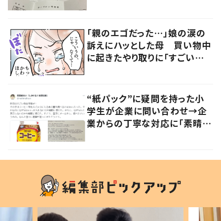
「社会勉強になりますね」の声
「親のエゴだった…」娘の涙の
訴えにハッとした母 買い物中
に起きたやり取りに「すごい分
かる」「改めて気付かされた」
“紙パック”に疑問を持った小
学生が企業に問い合わせ→企
業からの丁寧な対応に「素晴ら
しい」の声