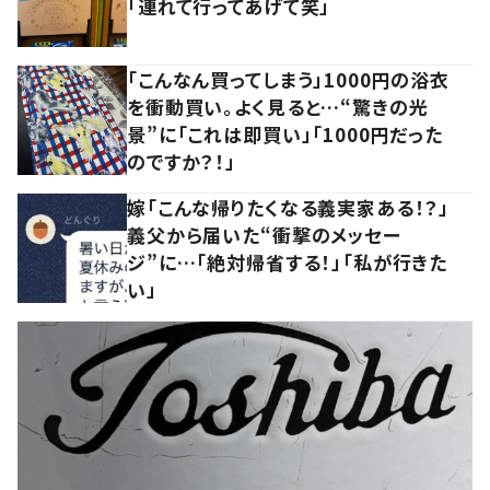
「連れて行ってあげて笑」
「こんなん買ってしまう」1000円の浴衣
を衝動買い。よく見ると…“驚きの光
景”に「これは即買い」「1000円だった
のですか？！」
嫁「こんな帰りたくなる義実家ある！？」
義父から届いた“衝撃のメッセー
ジ”に…「絶対帰省する！」「私が行きた
い」