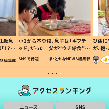
1歳息
小1から不登校、息子は「ギフテ
ひ孫に
「！？」
ッド」だった 父が“ウチ給食”を
が、抱
に「可愛
作り続ける理由とは #令和の親
「涙が
SNSで話題
ほ・とせなNEWS編集部
WS編集部
#令和の子
い」
ニュース
SNS