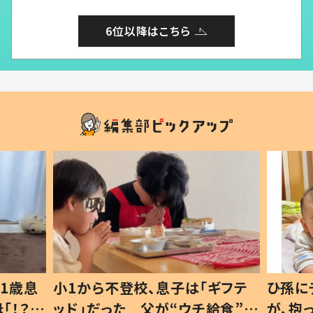
6位以降はこちら
1歳息
小1から不登校、息子は「ギフテ
ひ孫に
「！？」
ッド」だった 父が“ウチ給食”を
が、抱