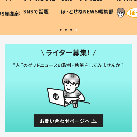
に「可愛
作り続ける理由とは #令和の親
「涙が
SNSで話題
ほ・とせなNEWS編集部
WS編集部
#令和の子
い」
ライター募集！
“人”のグッドニュースの取材・執筆をしてみませんか？
お問い合わせページへ