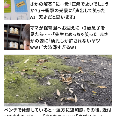
さかの解答”に…母「正解でよいでしょう
か？」→衝撃の光景に「声出して笑った
ｗ」「天才だと思います」
ママが保育園へお迎えに→2歳息子を
見たら……「先生とめっちゃ笑った」まさ
かの姿に「幼児しか許されないヤツ
ww」「大渋滞すぎるw」
ベンチで休憩していると…遠方に違和感。その後、近付