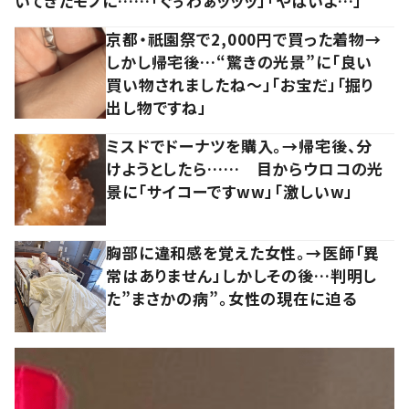
いてきたモノに……「ぐぅわぁッッッ」「やばいよ…」
京都・祇園祭で2,000円で買った着物→
しかし帰宅後…“驚きの光景”に「良い
買い物されましたね～」「お宝だ」「掘り
出し物ですね」
ミスドでドーナツを購入。→帰宅後、分
けようとしたら…… 目からウロコの光
景に「サイコーですww」「激しいw」
胸部に違和感を覚えた女性。→医師「異
常はありません」しかしその後…判明し
た”まさかの病”。女性の現在に迫る