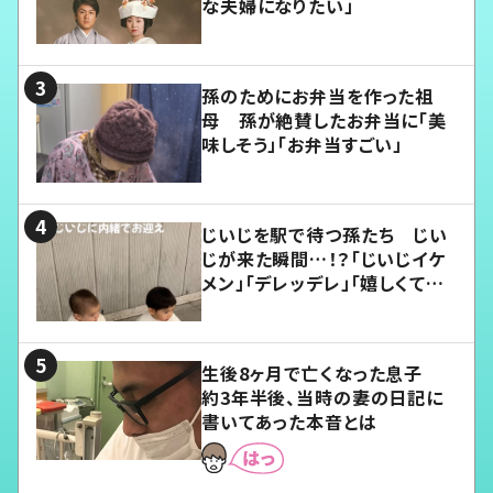
な夫婦になりたい」
孫のためにお弁当を作った祖
母 孫が絶賛したお弁当に「美
味しそう」「お弁当すごい」
じいじを駅で待つ孫たち じい
じが来た瞬間…！？「じいじイケ
メン」「デレッデレ」「嬉しくて可
愛くてたまらない」「幸せになれ
る」
生後8ヶ月で亡くなった息子
約3年半後、当時の妻の日記に
書いてあった本音とは