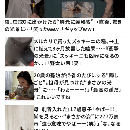
夜、虫取りに出かけたら“胸元に違和感”→直後、驚き
の光景に…「笑ったｗｗｗ」「ギャップww」
メルカリで買ったズッキーニの種。→土
に植えて3ヶ月放置した結果……『衝撃
の光景』に「ズッキーニも凶器になるの
か、、」「野太い音！笑」
20歳の孫娘が帰省のたびにする“隠し
ごと”。祖母が見つけた“まさかの光
景”に……「わぁーーー！」「最高の孫だ」
「これいいですね」
母「刺青入れた」17歳息子「やばー！！」
脚を見ると…“まさかの姿”に277万表
示「違う意味でやばーー（笑）」「な、なる