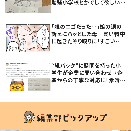
勉強小学校とかでして欲しい」
「社会勉強になりますね」の声
「親のエゴだった…」娘の涙の
訴えにハッとした母 買い物中
に起きたやり取りに「すごい分
かる」「改めて気付かされた」
“紙パック”に疑問を持った小
学生が企業に問い合わせ→企
業からの丁寧な対応に「素晴ら
しい」の声