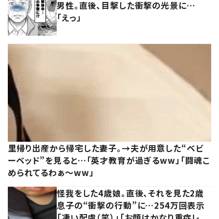
男性。直後、目撃した衝撃の光景に…
「えっ」
里帰り出産から帰宅した妻子。→夫が用意した“ベビ
ーベッド”を見ると…「英才教育が過ぎるww」「闘魂こ
められてるわぁ～ww」
怪我をした4歳娘。直後、それを見た2歳
息子の“衝撃の行動”に…254万回表示
「凄い配慮（笑）」「お顔はかなり重症レ