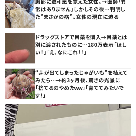
胸部に違和感を覚えた女性。→医師「異
常はありません」しかしその後…判明し
た”まさかの病”。女性の現在に迫る
ドラッグストアで目薬を購入→目薬とは
別に渡されたものに…180万表示「ほし
い！」「え、なにこれ！！」
“芽が出てしまったじゃがいも”を植えて
みたら…→約3ヶ月後、驚きの光景に
「捨てるのやめたｗｗ」「育ててみたいで
す！」