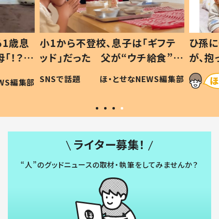
1歳息
小1から不登校、息子は「ギフテ
ひ孫に
「！？」
ッド」だった 父が“ウチ給食”を
が、抱
に「可愛
作り続ける理由とは #令和の親
「涙が
SNSで話題
ほ・とせなNEWS編集部
WS編集部
#令和の子
い」
ライター募集！
“人”のグッドニュースの取材・執筆をしてみませんか？