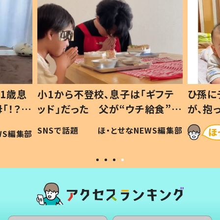
1歳息
小1から不登校、息子は「ギフテ
ひ孫に
「！？」
ッド」だった 父が“ウチ給食”を
が、抱
に「可愛
作り続ける理由とは #令和の親
「涙が
SNSで話題
ほ・とせなNEWS編集部
WS編集部
#令和の子
い」