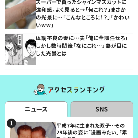
スーパーで買ったシャインマスカットに
違和感。よく見ると→「何これ？」まさか
の光景に…「こんなところに！？」「かわい
いww」
体調不良の妻に…夫「俺に全部任せろ」
しかし数時間後「なにこれ…」妻が目に
した光景とは
ニュース
SNS
平成7年に生まれた双子…その
29年後の姿に「漫画みたい」「素