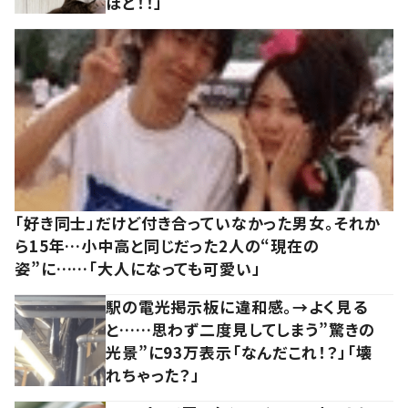
ほど！！」
「好き同士」だけど付き合っていなかった男女。それか
ら15年…小中高と同じだった2人の“現在の
姿”に……「大人になっても可愛い」
駅の電光掲示板に違和感。→よく見る
と……思わず二度見してしまう”驚きの
光景”に93万表示「なんだこれ！？」「壊
れちゃった？」