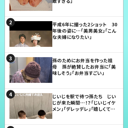
敵すぎる」
平成6年に撮った2ショット 30
年後の姿に…「美男美女」「こん
な夫婦になりたい」
孫のためにお弁当を作った祖
母 孫が絶賛したお弁当に「美
味しそう」「お弁当すごい」
じいじを駅で待つ孫たち じい
じが来た瞬間…！？「じいじイケ
メン」「デレッデレ」「嬉しくて可
愛くてたまらない」「幸せになれ
る」