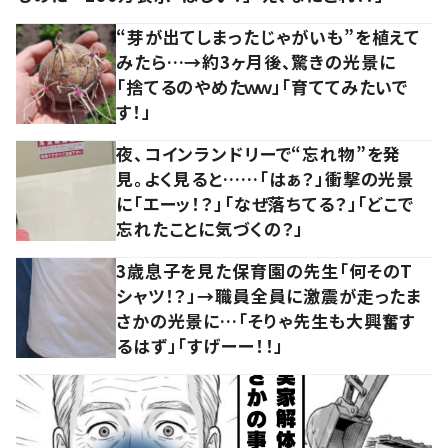
“芽が出てしまったじゃがいも”を植えて
みたら…→約3ヶ月後、驚きの光景に
「捨てるのやめたｗｗ」「育ててみたいで
す！」
夜、コインランドリーで“忘れ物”を発
見。よく見ると……「はぁ？」衝撃の光景
に「エーッ！？」「なぜ落ちてる？」「どこで
忘れたことに気づくの？」
3歳息子を見た保育園の先生「何そのT
シャツ！？」→職員全員に激震が走ったま
さかの光景に…「そりゃ先生も大興奮す
るはず」「すげーー！！」