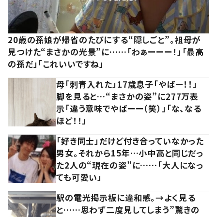
20歳の孫娘が帰省のたびにする“隠しごと”。祖母が
見つけた“まさかの光景”に……「わぁーーー！」「最高
の孫だ」「これいいですね」
母「刺青入れた」17歳息子「やばー！！」
脚を見ると…“まさかの姿”に277万表
示「違う意味でやばーー（笑）」「な、なる
ほど！！」
「好き同士」だけど付き合っていなかった
男女。それから15年…小中高と同じだっ
た2人の“現在の姿”に……「大人になっ
ても可愛い」
駅の電光掲示板に違和感。→よく見る
と……思わず二度見してしまう”驚きの