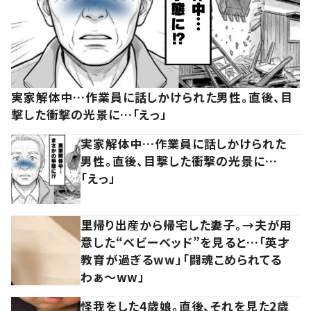
実家解体中…作業員に話しかけられた男性。直後、目
撃した衝撃の光景に…「えっ」
実家解体中…作業員に話しかけられた
男性。直後、目撃した衝撃の光景に…
「えっ」
里帰り出産から帰宅した妻子。→夫が用
意した“ベビーベッド”を見ると…「英才
教育が過ぎるww」「闘魂こめられてる
わぁ～ww」
怪我をした4歳娘。直後、それを見た2歳