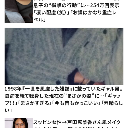
息子の“衝撃の行動”に…254万回表示
「凄い配慮（笑）」「お顔はかなり重症レ
ベル」
1998年『一世を風靡した雑誌』に載っていたギャル男。
闘病を経て転身した現在の”まさかの姿”に…「ギャッ
プ！！」「まさかすぎる」「今も昔もかっこいい」「素晴らし
い」
スッピン女性→戸田恵梨香さん風メイク