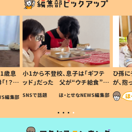
1歳息
小1から不登校、息子は「ギフテ
ひ孫に
「！？」
ッド」だった 父が“ウチ給食”を
が、抱
に「可愛
作り続ける理由とは #令和の親
「涙が
SNSで話題
ほ・とせなNEWS編集部
WS編集部
#令和の子
い」