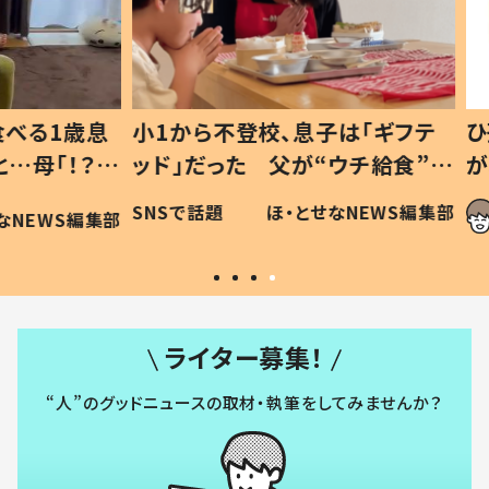
1歳息
小1から不登校、息子は「ギフテ
ひ孫に
「！？」
ッド」だった 父が“ウチ給食”を
が、抱
に「可愛
作り続ける理由とは #令和の親
「涙が
SNSで話題
ほ・とせなNEWS編集部
WS編集部
#令和の子
い」
ライター募集！
“人”のグッドニュースの取材・執筆をしてみませんか？