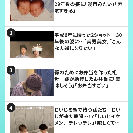
29年後の姿に「漫画みたい」「素
敵すぎる」
平成6年に撮った2ショット 30
年後の姿に…「美男美女」「こん
な夫婦になりたい」
孫のためにお弁当を作った祖
母 孫が絶賛したお弁当に「美
味しそう」「お弁当すごい」
じいじを駅で待つ孫たち じい
じが来た瞬間…！？「じいじイケ
メン」「デレッデレ」「嬉しくて可
愛くてたまらない」「幸せになれ