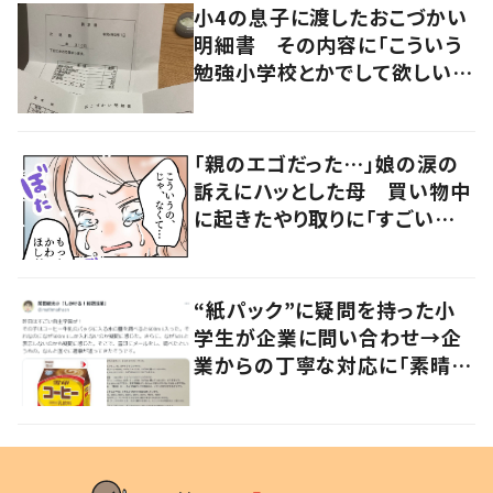
小4の息子に渡したおこづかい
明細書 その内容に「こういう
勉強小学校とかでして欲しい」
「社会勉強になりますね」の声
「親のエゴだった…」娘の涙の
訴えにハッとした母 買い物中
に起きたやり取りに「すごい分
かる」「改めて気付かされた」
“紙パック”に疑問を持った小
学生が企業に問い合わせ→企
業からの丁寧な対応に「素晴ら
しい」の声