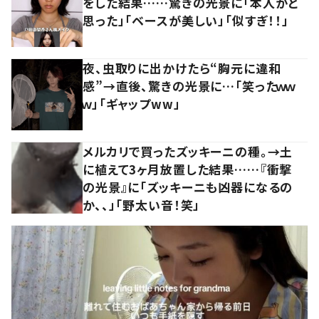
をした結果……驚きの光景に「本人かと
思った」「ベースが美しい」「似すぎ！！」
夜、虫取りに出かけたら“胸元に違和
感”→直後、驚きの光景に…「笑ったｗｗ
ｗ」「ギャップww」
メルカリで買ったズッキーニの種。→土
に植えて3ヶ月放置した結果……『衝撃
の光景』に「ズッキーニも凶器になるの
か、、」「野太い音！笑」