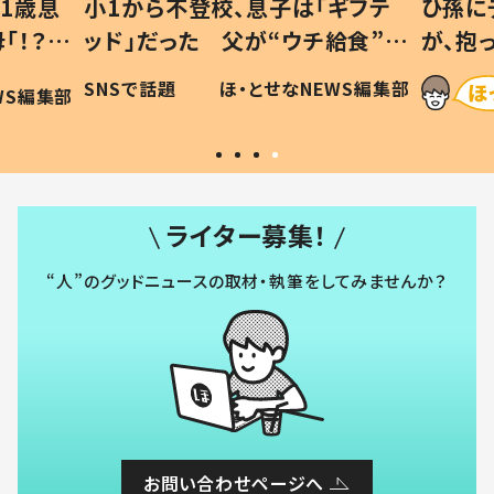
1歳息
小1から不登校、息子は「ギフテ
ひ孫に
「！？」
ッド」だった 父が“ウチ給食”を
が、抱
に「可愛
作り続ける理由とは #令和の親
「涙が
SNSで話題
ほ・とせなNEWS編集部
WS編集部
#令和の子
い」
ライター募集！
“人”のグッドニュースの取材・執筆をしてみませんか？
お問い合わせページへ