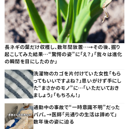
長ネギの葉だけ収穫し、数年間放置…→その後、掘り
起こしてみた結果…“驚愕の姿”に「え？」「我々は進化
の瞬間を目にしたのか」
洗濯物のカゴを片付けていた女性「もら
ってもいいですよね？」思いがけず手にし
た“まさかのモノ”に…「いただいておき
ましょう」「もちろん！」
通勤中の事故で“一時意識不明”だった
パパ。→医師「元通りの生活は諦めて」
数年後の姿に迫る