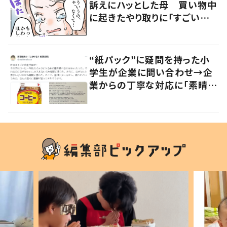
訴えにハッとした母 買い物中
に起きたやり取りに「すごい分
かる」「改めて気付かされた」
“紙パック”に疑問を持った小
学生が企業に問い合わせ→企
業からの丁寧な対応に「素晴ら
しい」の声