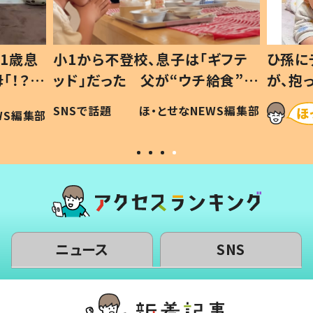
1歳息
小1から不登校、息子は「ギフテ
ひ孫に
「！？」
ッド」だった 父が“ウチ給食”を
が、抱
に「可愛
作り続ける理由とは #令和の親
「涙が
SNSで話題
ほ・とせなNEWS編集部
WS編集部
#令和の子
い」
ニュース
SNS