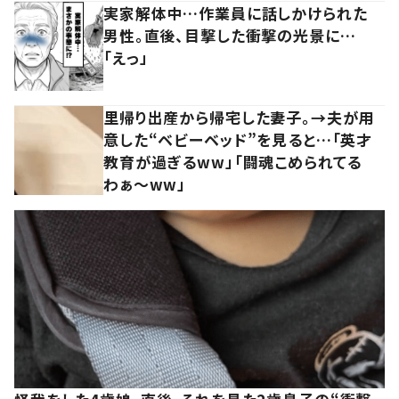
実家解体中…作業員に話しかけられた
男性。直後、目撃した衝撃の光景に…
「えっ」
里帰り出産から帰宅した妻子。→夫が用
意した“ベビーベッド”を見ると…「英才
教育が過ぎるww」「闘魂こめられてる
わぁ～ww」