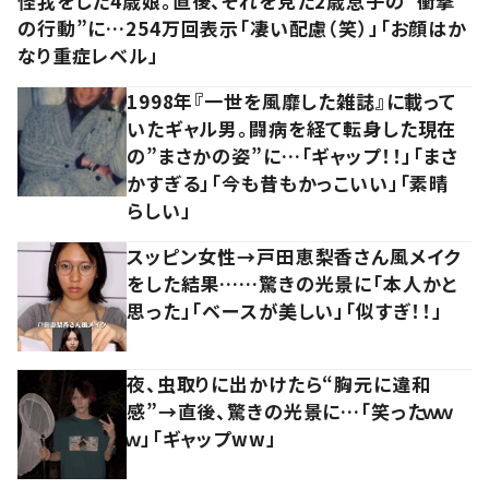
怪我をした4歳娘。直後、それを見た2歳息子の“衝撃
の行動”に…254万回表示「凄い配慮（笑）」「お顔はか
なり重症レベル」
1998年『一世を風靡した雑誌』に載って
いたギャル男。闘病を経て転身した現在
の”まさかの姿”に…「ギャップ！！」「まさ
かすぎる」「今も昔もかっこいい」「素晴
らしい」
スッピン女性→戸田恵梨香さん風メイク
をした結果……驚きの光景に「本人かと
思った」「ベースが美しい」「似すぎ！！」
夜、虫取りに出かけたら“胸元に違和
感”→直後、驚きの光景に…「笑ったｗｗ
ｗ」「ギャップww」