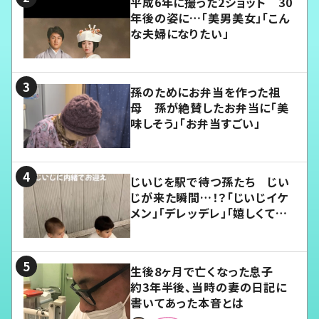
平成6年に撮った2ショット 30
年後の姿に…「美男美女」「こん
な夫婦になりたい」
孫のためにお弁当を作った祖
母 孫が絶賛したお弁当に「美
味しそう」「お弁当すごい」
じいじを駅で待つ孫たち じい
じが来た瞬間…！？「じいじイケ
メン」「デレッデレ」「嬉しくて可
愛くてたまらない」「幸せになれ
る」
生後8ヶ月で亡くなった息子
約3年半後、当時の妻の日記に
書いてあった本音とは