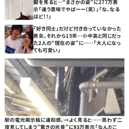
脚を見ると…“まさかの姿”に277万表
示「違う意味でやばーー（笑）」「な、なる
ほど！！」
「好き同士」だけど付き合っていなかった
男女。それから15年…小中高と同じだっ
た2人の“現在の姿”に……「大人になっ
ても可愛い」
駅の電光掲示板に違和感。→よく見ると……思わず二
度見してしまう”驚きの光景”に93万表示「なんだこ