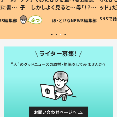
…母「！？」
ッド」だった 父が“ウチ給食”を
が
投稿に「可愛
作り続ける理由とは #令和の親
「
SNSで話題
ほ・とせなNEWS編集部
なNEWS編集部
犯〜」
#令和の子
い
ライター募集！
“人”のグッドニュースの取材・執筆をしてみませんか？
お問い合わせページへ