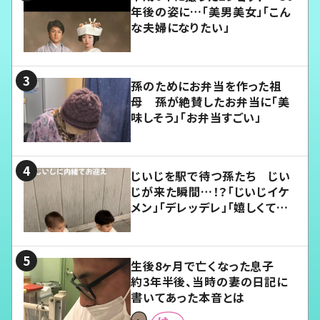
年後の姿に…「美男美女」「こん
な夫婦になりたい」
孫のためにお弁当を作った祖
母 孫が絶賛したお弁当に「美
味しそう」「お弁当すごい」
じいじを駅で待つ孫たち じい
じが来た瞬間…！？「じいじイケ
メン」「デレッデレ」「嬉しくて可
愛くてたまらない」「幸せになれ
る」
生後8ヶ月で亡くなった息子
約3年半後、当時の妻の日記に
書いてあった本音とは