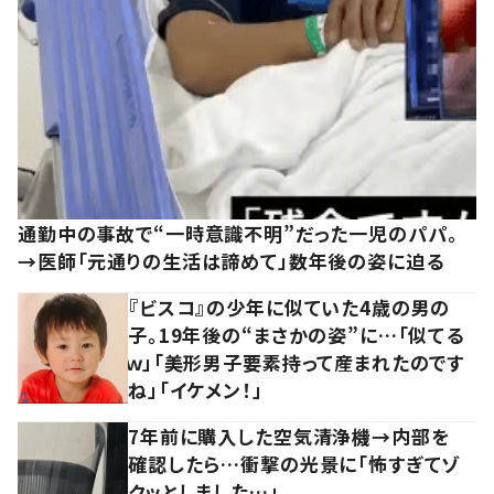
通勤中の事故で“一時意識不明”だった一児のパパ。
→医師「元通りの生活は諦めて」数年後の姿に迫る
『ビスコ』の少年に似ていた4歳の男の
子。19年後の“まさかの姿”に…「似てる
ｗ」「美形男子要素持って産まれたのです
ね」「イケメン！」
7年前に購入した空気清浄機→内部を
確認したら…衝撃の光景に「怖すぎてゾ
クッとしました…」