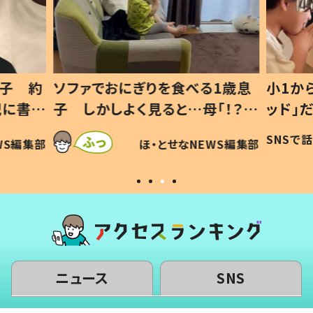
る1歳息
小1から不登校、息子は「ギフテ
ひ孫
「！？」
ッド」だった 父が“ウチ給食”を
が、
稿に「可愛
作り続ける理由とは #令和の親
「涙
SNSで話題
ほ・とせなNEWS編集部
EWS編集部
」
#令和の子
い」
ニュース
SNS