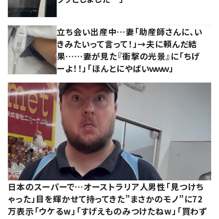
立ち会い出産中…妻「助産師さんに、い
きみたいって言って！」→夫に頼んだ結
果……妻が見た『衝撃の光景』に「ちげ
ーよ！！」「ほんとにやばいｗｗｗ」
日本のスーパーで…オーストラリア人男性「見つけち
ゃった」目を輝かせて持ってきた”まさかのモノ”に72
万表示「ウケるw」「すげえものみつけたねw」「買わず