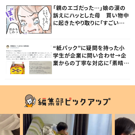
「親のエゴだった…」娘の涙の
訴えにハッとした母 買い物中
に起きたやり取りに「すごい分
かる」「改めて気付かされた」
“紙パック”に疑問を持った小
学生が企業に問い合わせ→企
業からの丁寧な対応に「素晴ら
しい」の声