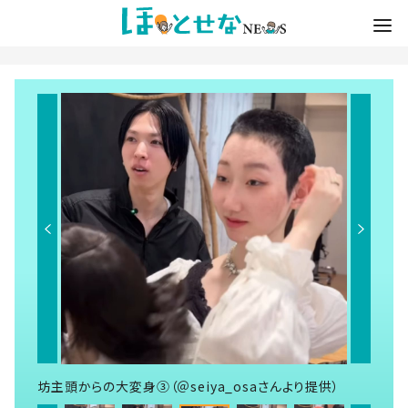
坊主頭からの大変身③（＠seiya_osaさんより提供）