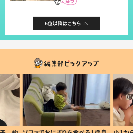
6位以降はこちら
食べる1歳息
小1から不登校、息子は「ギフテ
ひ