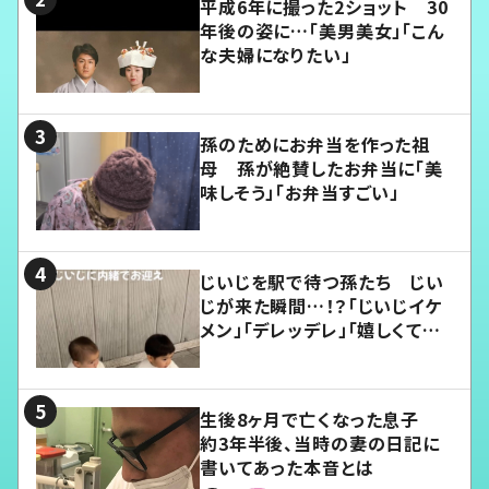
平成6年に撮った2ショット 30
年後の姿に…「美男美女」「こん
な夫婦になりたい」
孫のためにお弁当を作った祖
母 孫が絶賛したお弁当に「美
味しそう」「お弁当すごい」
じいじを駅で待つ孫たち じい
じが来た瞬間…！？「じいじイケ
メン」「デレッデレ」「嬉しくて可
愛くてたまらない」「幸せになれ
る」
生後8ヶ月で亡くなった息子
約3年半後、当時の妻の日記に
書いてあった本音とは