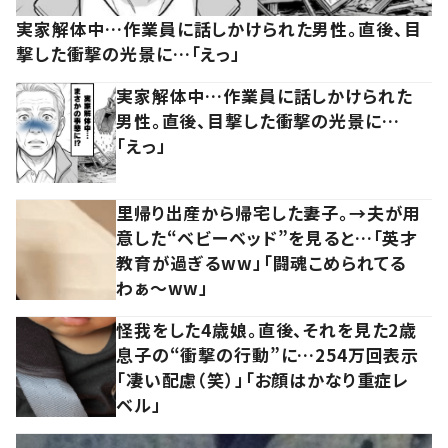
実家解体中…作業員に話しかけられた男性。直後、目
撃した衝撃の光景に…「えっ」
実家解体中…作業員に話しかけられた
男性。直後、目撃した衝撃の光景に…
「えっ」
里帰り出産から帰宅した妻子。→夫が用
意した“ベビーベッド”を見ると…「英才
教育が過ぎるww」「闘魂こめられてる
わぁ～ww」
怪我をした4歳娘。直後、それを見た2歳
息子の“衝撃の行動”に…254万回表示
「凄い配慮（笑）」「お顔はかなり重症レ
ベル」