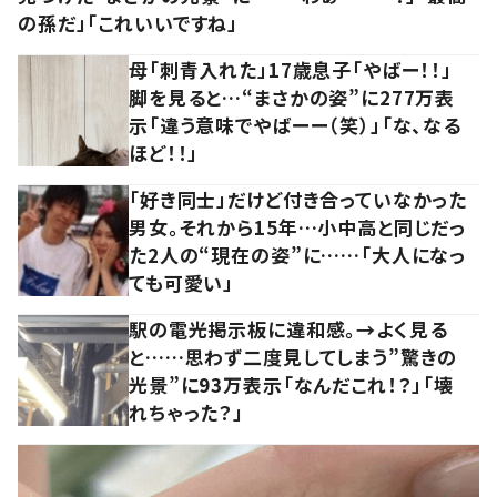
の孫だ」「これいいですね」
母「刺青入れた」17歳息子「やばー！！」
脚を見ると…“まさかの姿”に277万表
示「違う意味でやばーー（笑）」「な、なる
ほど！！」
「好き同士」だけど付き合っていなかった
男女。それから15年…小中高と同じだっ
た2人の“現在の姿”に……「大人になっ
ても可愛い」
駅の電光掲示板に違和感。→よく見る
と……思わず二度見してしまう”驚きの
光景”に93万表示「なんだこれ！？」「壊
れちゃった？」