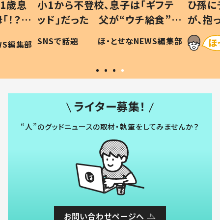
1歳息
小1から不登校、息子は「ギフテ
ひ孫に
「！？」
ッド」だった 父が“ウチ給食”を
が、抱
に「可愛
作り続ける理由とは #令和の親
「涙が
SNSで話題
ほ・とせなNEWS編集部
WS編集部
#令和の子
い」
ライター募集！
“人”のグッドニュースの取材・執筆をしてみませんか？
お問い合わせページへ