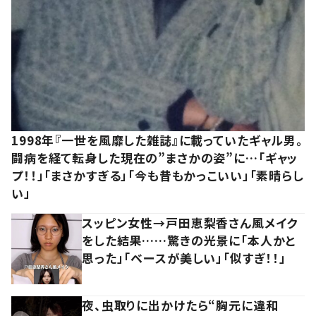
1998年『一世を風靡した雑誌』に載っていたギャル男。
闘病を経て転身した現在の”まさかの姿”に…「ギャッ
プ！！」「まさかすぎる」「今も昔もかっこいい」「素晴らし
い」
スッピン女性→戸田恵梨香さん風メイク
をした結果……驚きの光景に「本人かと
思った」「ベースが美しい」「似すぎ！！」
夜、虫取りに出かけたら“胸元に違和