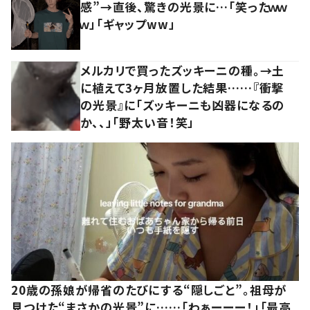
感”→直後、驚きの光景に…「笑ったｗｗ
ｗ」「ギャップww」
メルカリで買ったズッキーニの種。→土
に植えて3ヶ月放置した結果……『衝撃
の光景』に「ズッキーニも凶器になるの
か、、」「野太い音！笑」
20歳の孫娘が帰省のたびにする“隠しごと”。祖母が
見つけた“まさかの光景”に……「わぁーーー！」「最高