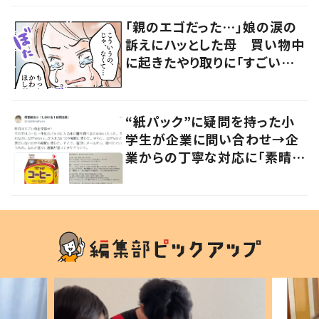
「親のエゴだった…」娘の涙の
訴えにハッとした母 買い物中
に起きたやり取りに「すごい分
かる」「改めて気付かされた」
“紙パック”に疑問を持った小
学生が企業に問い合わせ→企
業からの丁寧な対応に「素晴ら
しい」の声