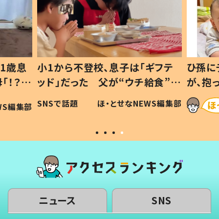
1歳息
小1から不登校、息子は「ギフテ
ひ孫に
「！？」
ッド」だった 父が“ウチ給食”を
が、抱
に「可愛
作り続ける理由とは #令和の親
「涙が
SNSで話題
ほ・とせなNEWS編集部
WS編集部
#令和の子
い」
ニュース
SNS