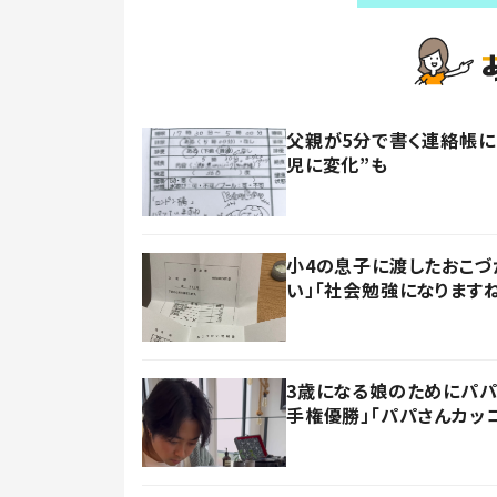
父親が5分で書く連絡帳に
児に変化”も
小4の息子に渡したおこづ
い」「社会勉強になります
3歳になる娘のためにパパ
手権優勝」「パパさんカッ