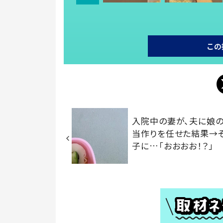
この
入院中の妻が、夫に娘
当作りを任せた結果→
子に…「おおおお！？」