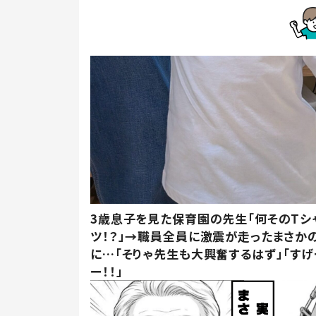
3歳息子を見た保育園の先生「何そのTシ
ツ！？」→職員全員に激震が走ったまさか
に…「そりゃ先生も大興奮するはず」「すげ
ー！！」