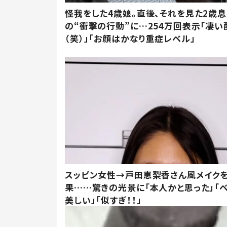
怪我をした4歳娘。直後、それを見た2歳
の“衝撃の行動”に…254万回表示「凄い
（笑）」「お顔はかなり重症レベル」
スッピン女性→戸田恵梨香さん風メイク
果……驚きの光景に「本人かと思った」「
美しい」「似すぎ！！」