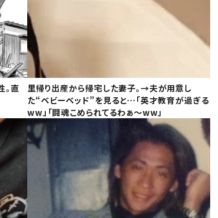
性。直
里帰り出産から帰宅した妻子。→夫が用意し
た“ベビーベッド”を見ると…「英才教育が過ぎる
ww」「闘魂こめられてるわぁ～ww」