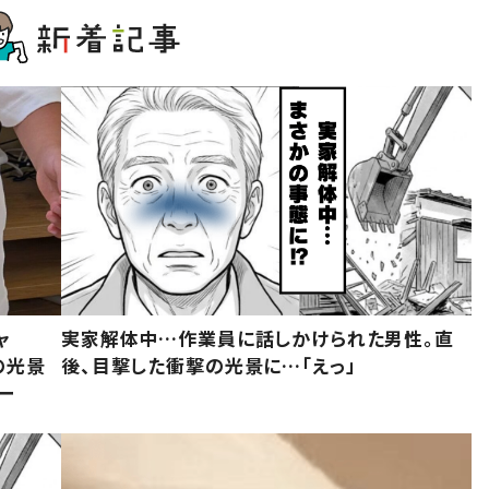
ャ
実家解体中…作業員に話しかけられた男性。直
の光景
後、目撃した衝撃の光景に…「えっ」
ー