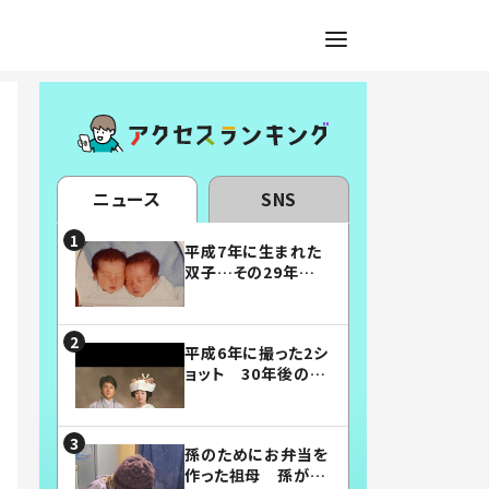
ニュース
SNS
平成7年に生まれた
双子…その29年後
の姿に「漫画みたい」
「素敵すぎる」
平成6年に撮った2シ
ョット 30年後の姿
に…「美男美女」「こ
んな夫婦になりた
い」
孫のためにお弁当を
作った祖母 孫が絶