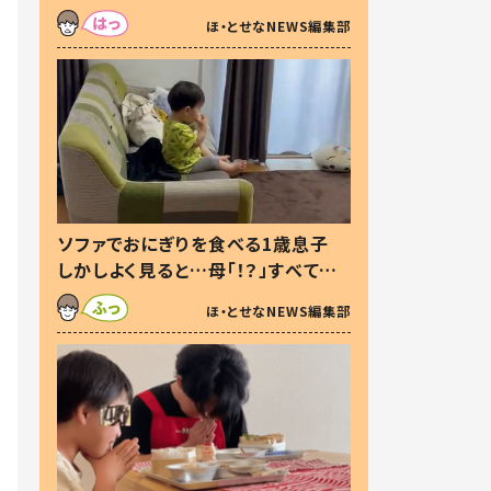
た本音とは
ほ・とせなNEWS編集部
ソファでおにぎりを食べる1歳息子
しかしよく見ると…母「！？」すべてを
察した母の投稿に「可愛いから許
ほ・とせなNEWS編集部
す！」「現行犯〜」