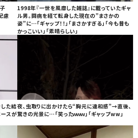
息子
1998年『一世を風靡した雑誌』に載っていたギャ
配慮
ル男。闘病を経て転身した現在の”まさかの
姿”に…「ギャップ！！」「まさかすぎる」「今も昔も
かっこいい」「素晴らしい」
をした結
夜、虫取りに出かけたら“胸元に違和感”→直後、
ベースが
驚きの光景に…「笑ったｗｗｗ」「ギャップww」