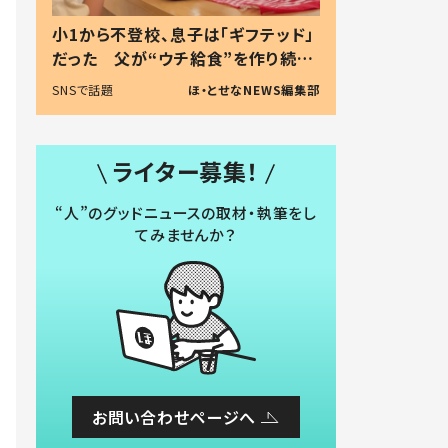
小1から不登校、息子は「ギフテッド」
だった 父が“ウチ給食”を作り続け
る理由とは #令和の親 #令和の子
SNSで話題
ほ・とせなNEWS編集部
ライター募集！
“人”のグッドニュースの取材・執筆をし
てみませんか？
お問い合わせページへ