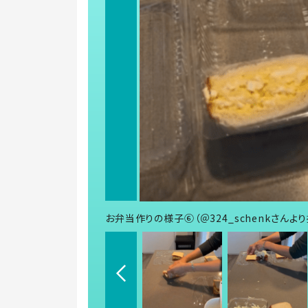
お弁当作りの様子⑥（＠324_schenkさんよ