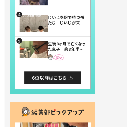
賛したお弁当に「美
味しそう」「お弁当す
ごい」
じいじを駅で待つ孫
たち じいじが来た
瞬間…！？「じいじイ
ケメン」「デレッデレ」
「嬉しくて可愛くてた
生後8ヶ月で亡くなっ
まらない」「幸せにな
た息子 約3年半
れる」
後、当時の妻の日記
に書いてあった本音
とは
6位以降はこちら