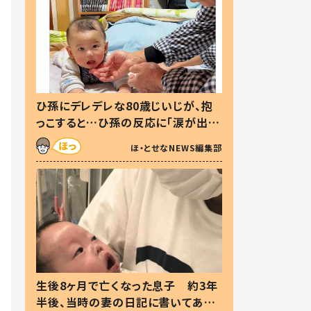
ひ孫にデレデレな80歳じいじが、抱
っこすると…ひ孫の反応に「涙が出ま
した」「可愛くて仕方ない」
ほ・とせなNEWS編集部
生後8ヶ月で亡くなった息子 約3年
半後、当時の妻の日記に書いてあっ