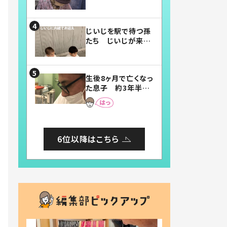
賛したお弁当に「美
味しそう」「お弁当す
ごい」
じいじを駅で待つ孫
たち じいじが来た
瞬間…！？「じいじイ
ケメン」「デレッデレ」
「嬉しくて可愛くてた
生後8ヶ月で亡くなっ
まらない」「幸せにな
た息子 約3年半
れる」
後、当時の妻の日記
に書いてあった本音
とは
6位以降はこちら