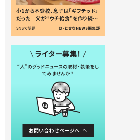
小1から不登校、息子は「ギフテッド」
だった 父が“ウチ給食”を作り続け
る理由とは #令和の親 #令和の子
SNSで話題
ほ・とせなNEWS編集部
ライター募集！
“人”のグッドニュースの取材・執筆をし
てみませんか？
お問い合わせページへ