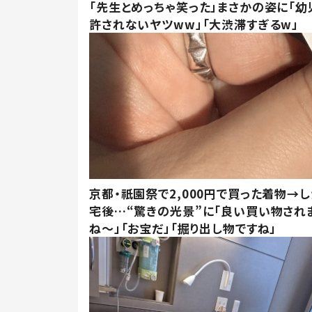
「先生とめっちゃ笑った」まさかの姿に「幼
許されないヤツww」「大渋滞すぎるw」
京都・祇園祭で2,000円で買った着物→
宅後…“驚きの光景”に「良い買い物され
ね～」「お宝だ」「掘り出し物ですね」