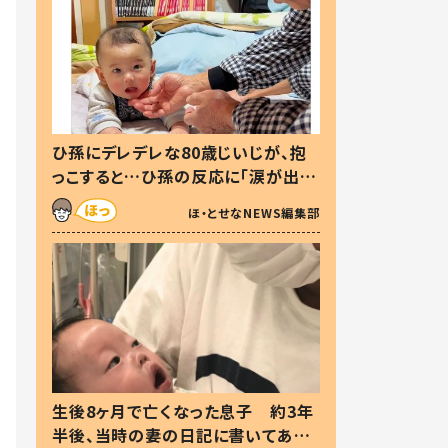
ひ孫にデレデレな80歳じいじが、抱
っこすると…ひ孫の反応に「涙が出ま
した」「可愛くて仕方ない」
ほ・とせなNEWS編集部
生後8ヶ月で亡くなった息子 約3年
半後、当時の妻の日記に書いてあっ