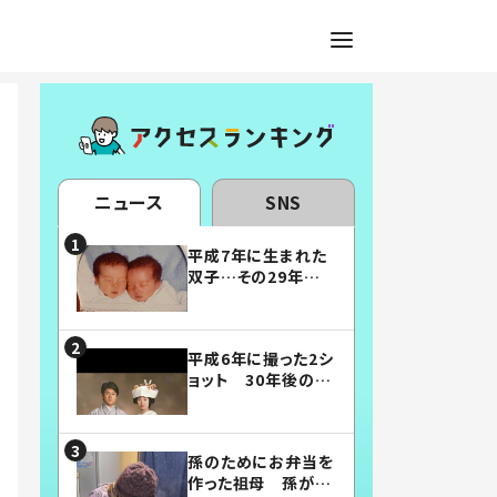
ニュース
SNS
平成7年に生まれた
双子…その29年後
の姿に「漫画みたい」
「素敵すぎる」
平成6年に撮った2シ
ョット 30年後の姿
に…「美男美女」「こ
んな夫婦になりた
い」
孫のためにお弁当を
作った祖母 孫が絶