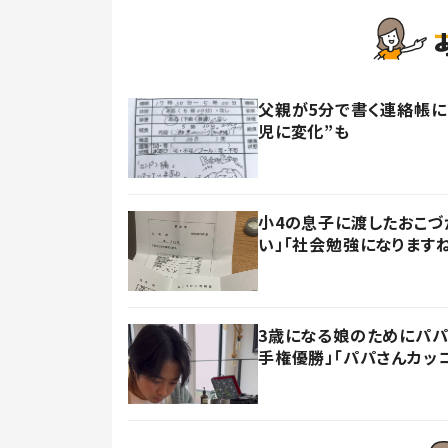
父親が5分で書く連絡帳に
児に変化”も
小4の息子に渡したおこづ
い」「社会勉強になります
3歳になる娘のためにパパ
手権優勝」「パパさんカッ