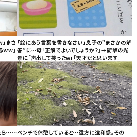
w」まさ
「絵にあう言葉を書きなさい」息子の”まさかの解
るww」
答”に…母「正解でよいでしょうか？」→衝撃の光
景に「声出して笑ったｗ」「天才だと思います」
たら……
ベンチで休憩していると…遠方に違和感。その