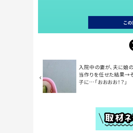
この
入院中の妻が、夫に娘
当作りを任せた結果→
子に…「おおおお！？」