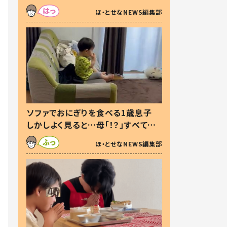
た本音とは
ほ・とせなNEWS編集部
ソファでおにぎりを食べる1歳息子
しかしよく見ると…母「！？」すべてを
察した母の投稿に「可愛いから許
ほ・とせなNEWS編集部
す！」「現行犯〜」