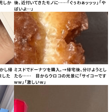
児しか
後、近付いてきたモノに……「ぐぅわぁッッッ」「や
ばいよ…」
しかし帰
ミスドでドーナツを購入。→帰宅後、分けようとし
ました
たら…… 目からウロコの光景に「サイコーです
ww」「激しいw」