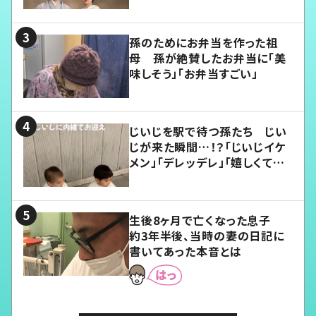
孫のためにお弁当を作った祖
母 孫が絶賛したお弁当に「美
味しそう」「お弁当すごい」
じいじを駅で待つ孫たち じい
じが来た瞬間…！？「じいじイケ
メン」「デレッデレ」「嬉しくて可
愛くてたまらない」「幸せになれ
る」
生後8ヶ月で亡くなった息子
約3年半後、当時の妻の日記に
書いてあった本音とは