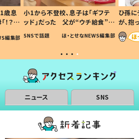
1歳息
小1から不登校、息子は「ギフテ
ひ孫に
「！？」
ッド」だった 父が“ウチ給食”を
が、抱
に「可愛
作り続ける理由とは #令和の親
「涙が
SNSで話題
ほ・とせなNEWS編集部
WS編集部
#令和の子
い」
ニュース
SNS