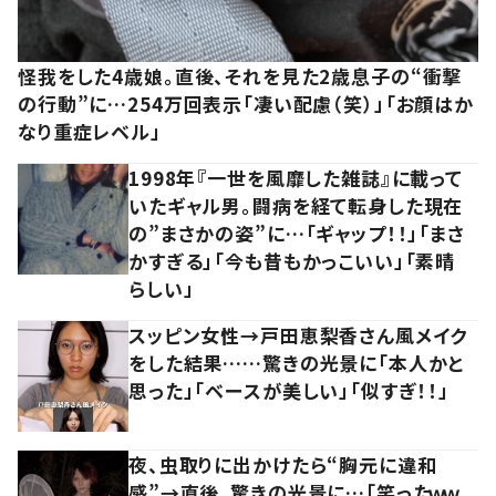
怪我をした4歳娘。直後、それを見た2歳息子の“衝撃
の行動”に…254万回表示「凄い配慮（笑）」「お顔はか
なり重症レベル」
1998年『一世を風靡した雑誌』に載って
いたギャル男。闘病を経て転身した現在
の”まさかの姿”に…「ギャップ！！」「まさ
かすぎる」「今も昔もかっこいい」「素晴
らしい」
スッピン女性→戸田恵梨香さん風メイク
をした結果……驚きの光景に「本人かと
思った」「ベースが美しい」「似すぎ！！」
夜、虫取りに出かけたら“胸元に違和
感”→直後、驚きの光景に…「笑ったｗｗ