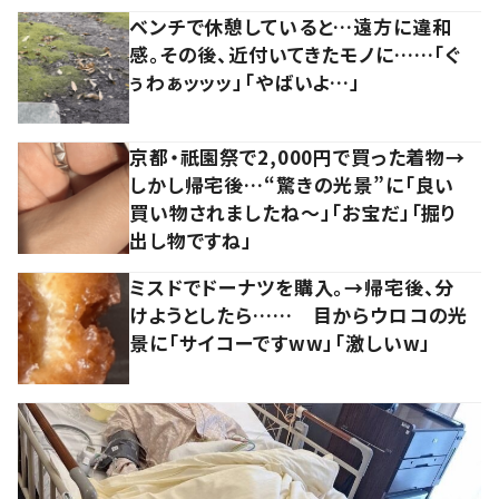
ベンチで休憩していると…遠方に違和
感。その後、近付いてきたモノに……「ぐ
ぅわぁッッッ」「やばいよ…」
京都・祇園祭で2,000円で買った着物→
しかし帰宅後…“驚きの光景”に「良い
買い物されましたね～」「お宝だ」「掘り
出し物ですね」
ミスドでドーナツを購入。→帰宅後、分
けようとしたら…… 目からウロコの光
景に「サイコーですww」「激しいw」