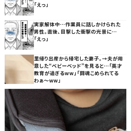
「えっ」
実家解体中…作業員に話しかけられた
男性。直後、目撃した衝撃の光景に…
「えっ」
里帰り出産から帰宅した妻子。→夫が用
意した“ベビーベッド”を見ると…「英才
教育が過ぎるww」「闘魂こめられてる
わぁ～ww」