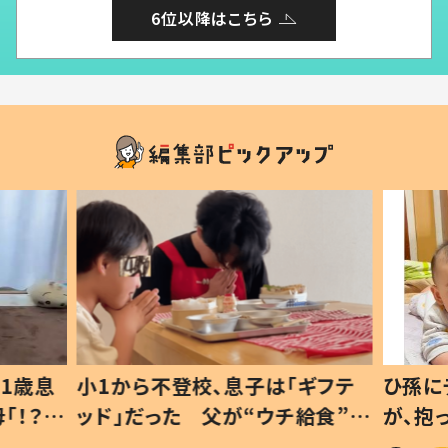
6位以降はこちら
1歳息
小1から不登校、息子は「ギフテ
ひ孫に
「！？」
ッド」だった 父が“ウチ給食”を
が、抱
に「可愛
作り続ける理由とは #令和の親
「涙が