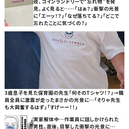
夜、コインランドリーで“忘れ物”を発
見。よく見ると……「はぁ？」衝撃の光景
に「エーッ！？」「なぜ落ちてる？」「どこで
忘れたことに気づくの？」
3歳息子を見た保育園の先生「何そのTシャツ！？」→職
員全員に激震が走ったまさかの光景に…「そりゃ先生
も大興奮するはず」「すげーー！！」
実家解体中…作業員に話しかけられた
男性。直後、目撃した衝撃の光景に…