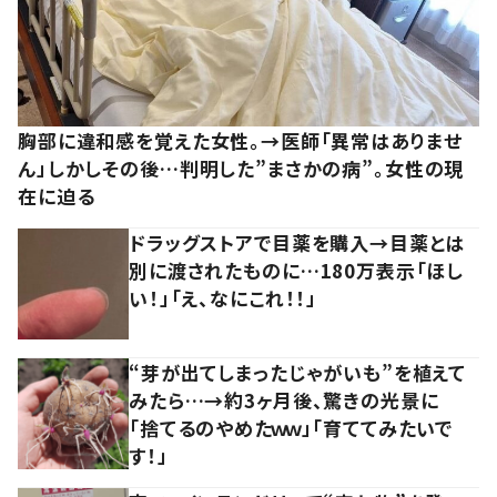
胸部に違和感を覚えた女性。→医師「異常はありませ
ん」しかしその後…判明した”まさかの病”。女性の現
在に迫る
ドラッグストアで目薬を購入→目薬とは
別に渡されたものに…180万表示「ほし
い！」「え、なにこれ！！」
“芽が出てしまったじゃがいも”を植えて
みたら…→約3ヶ月後、驚きの光景に
「捨てるのやめたｗｗ」「育ててみたいで
す！」