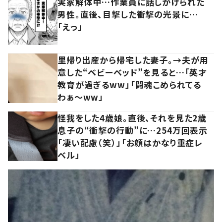
実家解体中…作業員に話しかけられた
男性。直後、目撃した衝撃の光景に…
「えっ」
里帰り出産から帰宅した妻子。→夫が用
意した“ベビーベッド”を見ると…「英才
教育が過ぎるww」「闘魂こめられてる
わぁ～ww」
怪我をした4歳娘。直後、それを見た2歳
息子の“衝撃の行動”に…254万回表示
「凄い配慮（笑）」「お顔はかなり重症レ
ベル」