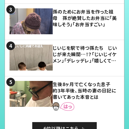
孫のためにお弁当を作った祖
母 孫が絶賛したお弁当に「美
味しそう」「お弁当すごい」
じいじを駅で待つ孫たち じい
じが来た瞬間…！？「じいじイケ
メン」「デレッデレ」「嬉しくて可
愛くてたまらない」「幸せになれ
る」
生後8ヶ月で亡くなった息子
約3年半後、当時の妻の日記に
書いてあった本音とは
6位以降はこちら