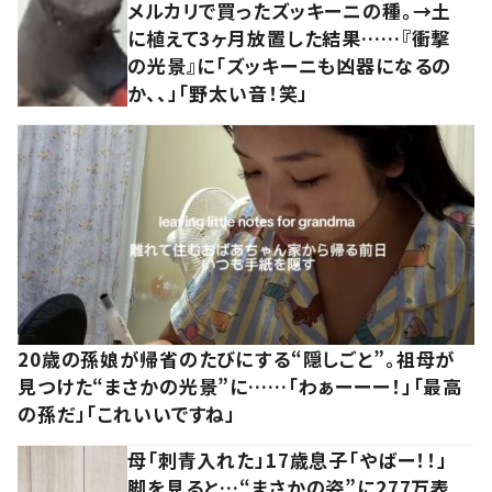
メルカリで買ったズッキーニの種。→土
に植えて3ヶ月放置した結果……『衝撃
の光景』に「ズッキーニも凶器になるの
か、、」「野太い音！笑」
20歳の孫娘が帰省のたびにする“隠しごと”。祖母が
見つけた“まさかの光景”に……「わぁーーー！」「最高
の孫だ」「これいいですね」
母「刺青入れた」17歳息子「やばー！！」
脚を見ると…“まさかの姿”に277万表