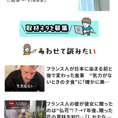
フランス人が日本に染まる前と
後で変わった食事 “気力がな
いときの夕食”に「確かに美味
い」「分かってくれるの嬉しい」
の声
フランス人の彼が彼女に贈った
のは“仏花”！？→7年後、贈った
花の意味を知り…「しかたな