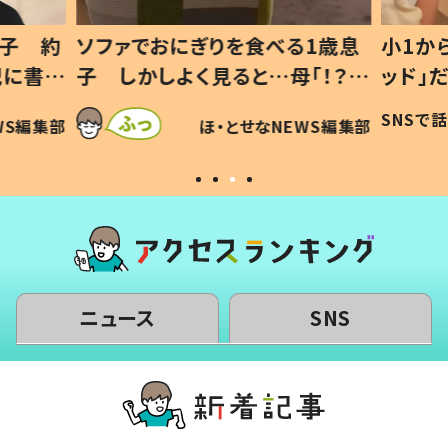
1歳息
小1から不登校、息子は「ギフテ
ひ孫に
「！？」
ッド」だった 父が“ウチ給食”を
が、抱
に「可愛
作り続ける理由とは #令和の親
「涙が
SNSで話題
ほ・とせなNEWS編集部
WS編集部
#令和の子
い」
ニュース
SNS