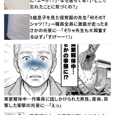
に「エーッ！？」「なぜ落ちてる？」「どこで
忘れたことに気づくの？」
3歳息子を見た保育園の先生「何そのT
シャツ！？」→職員全員に激震が走ったま
さかの光景に…「そりゃ先生も大興奮す
るはず」「すげーー！！」
実家解体中…作業員に話しかけられた男性。直後、目
撃した衝撃の光景に…「えっ」