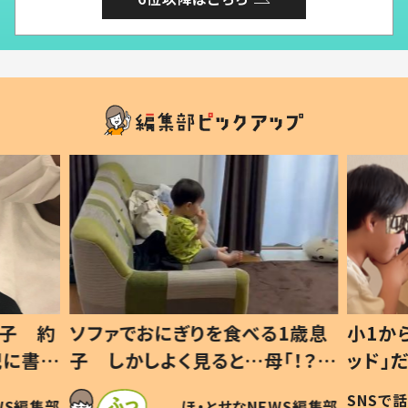
1歳息
小1から不登校、息子は「ギフテ
ひ孫に
「！？」
ッド」だった 父が“ウチ給食”を
が、抱
に「可愛
作り続ける理由とは #令和の親
「涙が
SNSで話題
ほ・とせなNEWS編集部
WS編集部