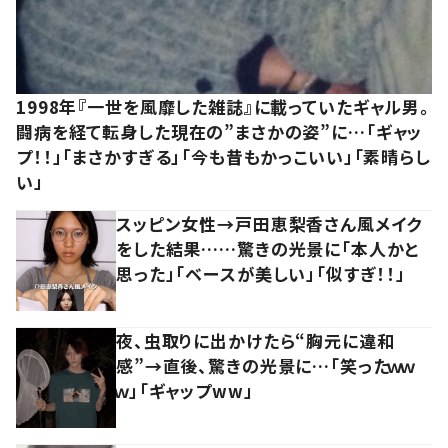
1998年『一世を風靡した雑誌』に載っていたギャル男。
闘病を経て転身した現在の”まさかの姿”に…「ギャッ
プ！！」「まさかすぎる」「今も昔もかっこいい」「素晴らし
い」
スッピン女性→戸田恵梨香さん風メイク
をした結果……驚きの光景に「本人かと
思った」「ベースが美しい」「似すぎ！！」
夜、虫取りに出かけたら“胸元に違和
感”→直後、驚きの光景に…「笑ったｗｗ
ｗ」「ギャップww」