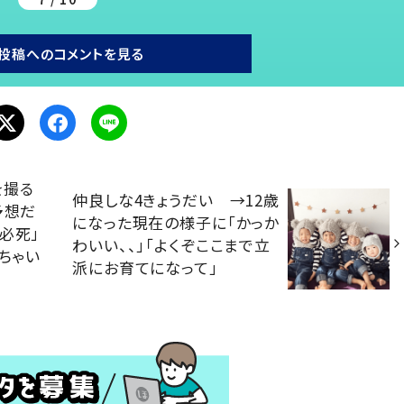
投稿へのコメントを見る
を撮る
仲良しな4きょうだい →12歳
予想だ
になった現在の様子に「かっか
必死」
わいい、、」「よくぞここまで立
ちゃい
派にお育てになって」