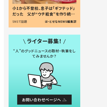
小1から不登校、息子は「ギフテッド」
だった 父が“ウチ給食”を作り続け
る理由とは #令和の親 #令和の子
SNSで話題
ほ・とせなNEWS編集部
ライター募集！
“人”のグッドニュースの取材・執筆をし
てみませんか？
お問い合わせページへ