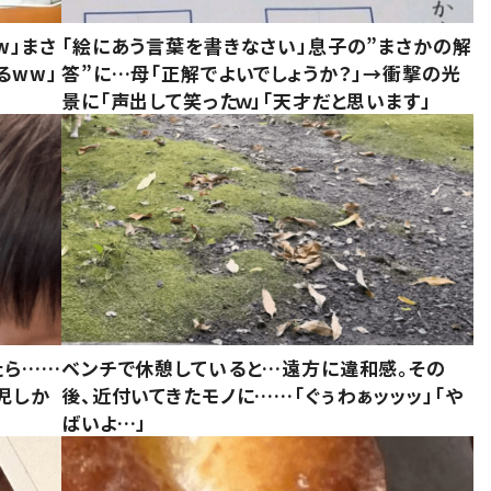
w」まさ
「絵にあう言葉を書きなさい」息子の”まさかの解
るww」
答”に…母「正解でよいでしょうか？」→衝撃の光
景に「声出して笑ったｗ」「天才だと思います」
たら……
ベンチで休憩していると…遠方に違和感。その
児しか
後、近付いてきたモノに……「ぐぅわぁッッッ」「や
ばいよ…」