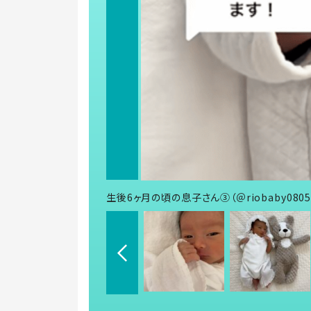
生後6ヶ月の頃の息子さん③（＠riobaby080