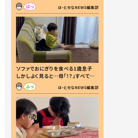
た本音とは
ほ・とせなNEWS編集部
ソファでおにぎりを食べる1歳息子
しかしよく見ると…母「！？」すべてを
察した母の投稿に「可愛いから許
ほ・とせなNEWS編集部
す！」「現行犯〜」