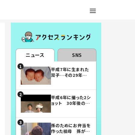
ニュース
SNS
平成7年に生まれた
双子…その29年後
の姿に「漫画みたい」
「素敵すぎる」
平成6年に撮った2シ
ョット 30年後の姿
に…「美男美女」「こ
んな夫婦になりた
い」
孫のためにお弁当を
作った祖母 孫が絶