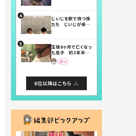
賛したお弁当に「美
味しそう」「お弁当す
ごい」
じいじを駅で待つ孫
たち じいじが来た
瞬間…！？「じいじイ
ケメン」「デレッデレ」
「嬉しくて可愛くてた
生後8ヶ月で亡くなっ
まらない」「幸せにな
た息子 約3年半
れる」
後、当時の妻の日記
に書いてあった本音
とは
6位以降はこちら