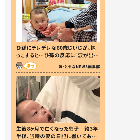
ひ孫にデレデレな80歳じいじが、抱
っこすると…ひ孫の反応に「涙が出ま
した」「可愛くて仕方ない」
ほ・とせなNEWS編集部
生後8ヶ月で亡くなった息子 約3年
半後、当時の妻の日記に書いてあっ