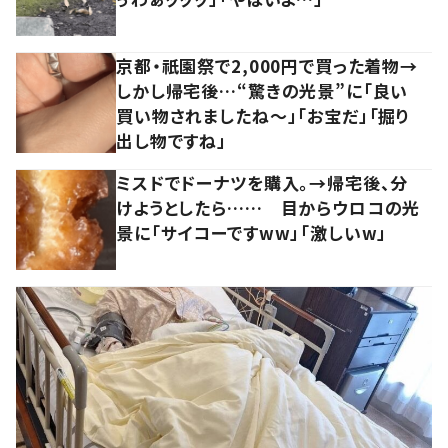
京都・祇園祭で2,000円で買った着物→
しかし帰宅後…“驚きの光景”に「良い
買い物されましたね～」「お宝だ」「掘り
出し物ですね」
ミスドでドーナツを購入。→帰宅後、分
けようとしたら…… 目からウロコの光
景に「サイコーですww」「激しいw」