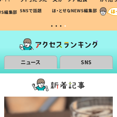
に「可愛
作り続ける理由とは #令和の親
「涙が
SNSで話題
ほ・とせなNEWS編集部
WS編集部
#令和の子
い」
ニュース
SNS