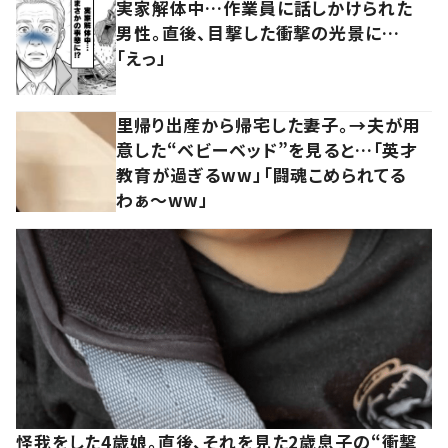
実家解体中…作業員に話しかけられた
男性。直後、目撃した衝撃の光景に…
「えっ」
里帰り出産から帰宅した妻子。→夫が用
意した“ベビーベッド”を見ると…「英才
教育が過ぎるww」「闘魂こめられてる
わぁ～ww」
怪我をした4歳娘。直後、それを見た2歳息子の“衝撃