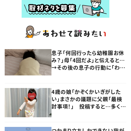
息子「何回行ったら幼稚園お休
み？」母「4回だよ」と伝えると…
→その後の息子の行動に「わか
るよその気持ち」「うちの子も！」
の声
4歳の娘「かぞくかいぎがした
い」まさかの議題に父親「最検
討事項！」 投稿すると…多くの
意見が寄せられる！
つかまり立ちしかできない我が