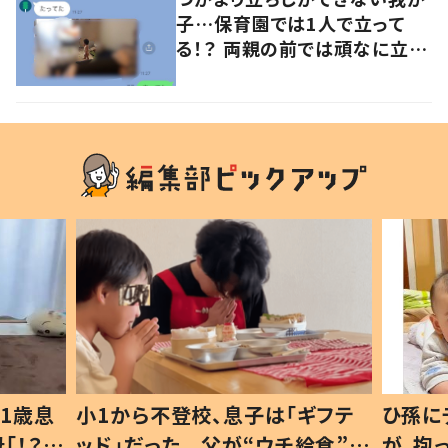
子…保育園では1人で立って
る！？ 両親の前では頑なに立た
ない1歳児が可愛すぎる…！
1歳息
小1から不登校、息子は「ギフテ
ひ孫に
「！？」
ッド」だった 父が“ウチ給食”を
が、抱