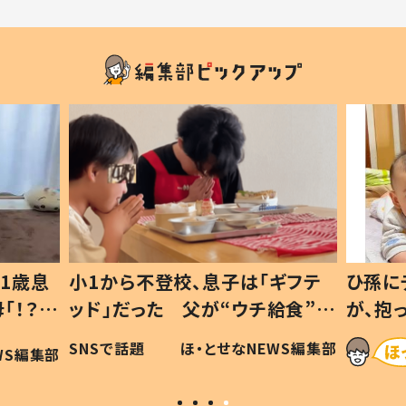
1歳息
小1から不登校、息子は「ギフテ
ひ孫に
「！？」
ッド」だった 父が“ウチ給食”を
が、抱
に「可愛
作り続ける理由とは #令和の親
「涙が
SNSで話題
ほ・とせなNEWS編集部
WS編集部
#令和の子
い」