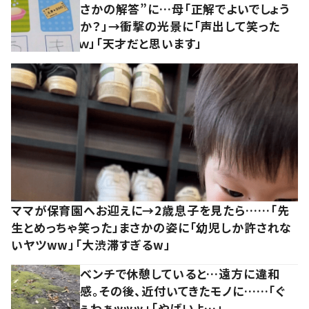
さかの解答”に…母「正解でよいでしょう
か？」→衝撃の光景に「声出して笑った
ｗ」「天才だと思います」
ママが保育園へお迎えに→2歳息子を見たら……「先
生とめっちゃ笑った」まさかの姿に「幼児しか許されな
いヤツww」「大渋滞すぎるw」
ベンチで休憩していると…遠方に違和
感。その後、近付いてきたモノに……「ぐ
ぅわぁッッッ」「やばいよ…」