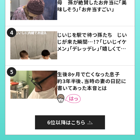
母 孫が絶賛したお弁当に「美
味しそう」「お弁当すごい」
じいじを駅で待つ孫たち じい
じが来た瞬間…！？「じいじイケ
メン」「デレッデレ」「嬉しくて可
愛くてたまらない」「幸せになれ
る」
生後8ヶ月で亡くなった息子
約3年半後、当時の妻の日記に
書いてあった本音とは
6位以降はこちら