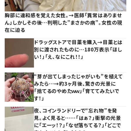
胸部に違和感を覚えた女性。→医師「異常はありませ
ん」しかしその後…判明した”まさかの病”。女性の現
在に迫る
ドラッグストアで目薬を購入→目薬とは
別に渡されたものに…180万表示「ほし
い！」「え、なにこれ！！」
“芽が出てしまったじゃがいも”を植えて
みたら…→約3ヶ月後、驚きの光景に
「捨てるのやめたｗｗ」「育ててみたいで
す！」
夜、コインランドリーで“忘れ物”を発
見。よく見ると……「はぁ？」衝撃の光景
に「エーッ！？」「なぜ落ちてる？」「どこで