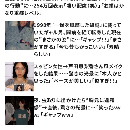
の行動”に…254万回表示「凄い配慮（笑）」「お顔はか
なり重症レベル」
1998年『一世を風靡した雑誌』に載って
いたギャル男。闘病を経て転身した現在
の”まさかの姿”に…「ギャップ！！」「まさ
かすぎる」「今も昔もかっこいい」「素晴
らしい」
スッピン女性→戸田恵梨香さん風メイク
をした結果……驚きの光景に「本人かと
思った」「ベースが美しい」「似すぎ！！」
夜、虫取りに出かけたら“胸元に違和
感”→直後、驚きの光景に…「笑ったｗｗ
ｗ」「ギャップww」