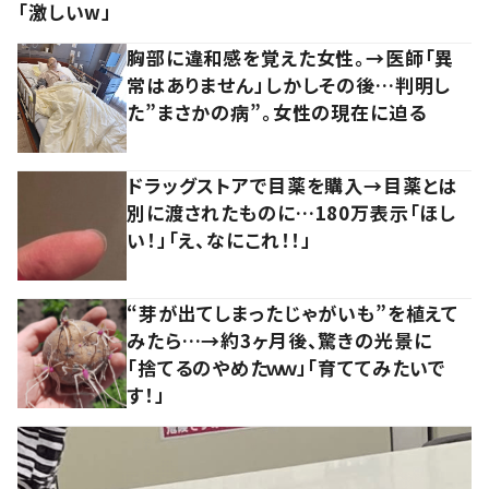
「激しいw」
胸部に違和感を覚えた女性。→医師「異
常はありません」しかしその後…判明し
た”まさかの病”。女性の現在に迫る
ドラッグストアで目薬を購入→目薬とは
別に渡されたものに…180万表示「ほし
い！」「え、なにこれ！！」
“芽が出てしまったじゃがいも”を植えて
みたら…→約3ヶ月後、驚きの光景に
「捨てるのやめたｗｗ」「育ててみたいで
す！」