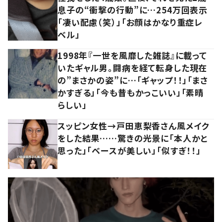
息子の“衝撃の行動”に…254万回表示
「凄い配慮（笑）」「お顔はかなり重症レ
ベル」
1998年『一世を風靡した雑誌』に載って
いたギャル男。闘病を経て転身した現在
の”まさかの姿”に…「ギャップ！！」「まさ
かすぎる」「今も昔もかっこいい」「素晴
らしい」
スッピン女性→戸田恵梨香さん風メイク
をした結果……驚きの光景に「本人かと
思った」「ベースが美しい」「似すぎ！！」