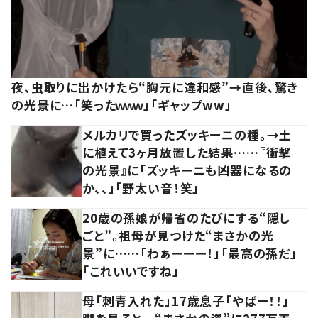
夜、虫取りに出かけたら“胸元に違和感”→直後、驚き
の光景に…「笑ったｗｗｗ」「ギャップww」
メルカリで買ったズッキーニの種。→土
に植えて3ヶ月放置した結果……『衝撃
の光景』に「ズッキーニも凶器になるの
か、、」「野太い音！笑」
20歳の孫娘が帰省のたびにする“隠し
ごと”。祖母が見つけた“まさかの光
景”に……「わぁーーー！」「最高の孫だ」
「これいいですね」
母「刺青入れた」17歳息子「やばー！！」