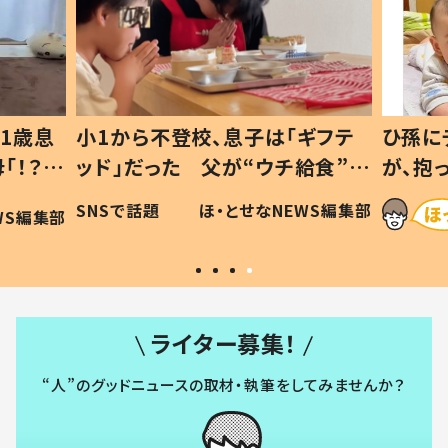
1歳息
小1から不登校、息子は「ギフテ
ひ孫に
「！？」
ッド」だった 父が“ウチ給食”を
が、抱
に「可愛
作り続ける理由とは #令和の親
「涙が
SNSで話題
ほ・とせなNEWS編集部
WS編集部
#令和の子
い」
ライター募集！
“人”のグッドニュースの取材・執筆をしてみませんか？