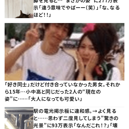
脚を見ると…“まさかの姿”に277万表
示「違う意味でやばーー（笑）」「な、なる
ほど！！」
「好き同士」だけど付き合っていなかった男女。それか
ら15年…小中高と同じだった2人の“現在の
姿”に……「大人になっても可愛い」
駅の電光掲示板に違和感。→よく見る
と……思わず二度見してしまう”驚きの
光景”に93万表示「なんだこれ！？」「壊