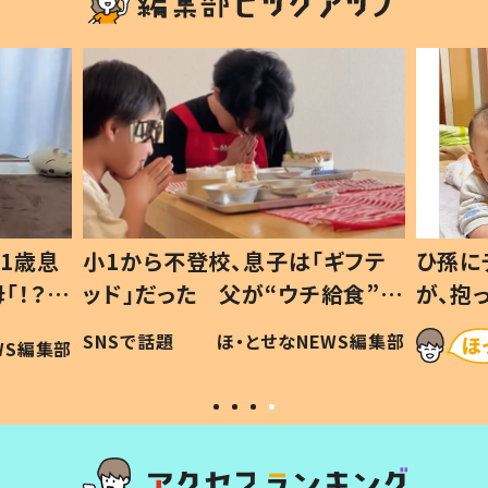
1歳息
小1から不登校、息子は「ギフテ
ひ孫に
「！？」
ッド」だった 父が“ウチ給食”を
が、抱
に「可愛
作り続ける理由とは #令和の親
「涙が
SNSで話題
ほ・とせなNEWS編集部
WS編集部
#令和の子
い」