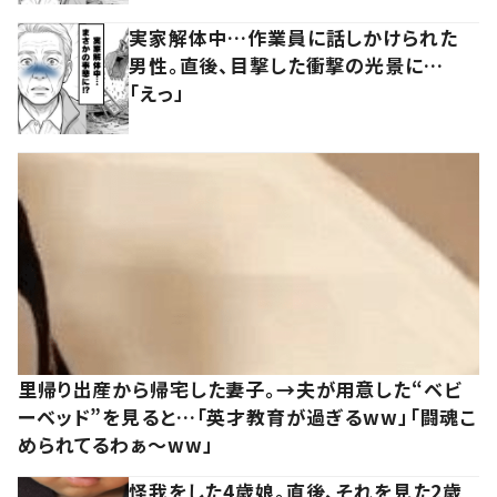
実家解体中…作業員に話しかけられた
男性。直後、目撃した衝撃の光景に…
「えっ」
里帰り出産から帰宅した妻子。→夫が用意した“ベビ
ーベッド”を見ると…「英才教育が過ぎるww」「闘魂こ
められてるわぁ～ww」
怪我をした4歳娘。直後、それを見た2歳