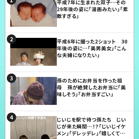
平成7年に生まれた双子…その
29年後の姿に「漫画みたい」「素
敵すぎる」
平成6年に撮った2ショット 30
年後の姿に…「美男美女」「こん
な夫婦になりたい」
孫のためにお弁当を作った祖
母 孫が絶賛したお弁当に「美
味しそう」「お弁当すごい」
じいじを駅で待つ孫たち じい
じが来た瞬間…！？「じいじイケ
メン」「デレッデレ」「嬉しくて可