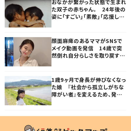
おなかが繋がった状態で生まれ
た双子の赤ちゃん。 24年後の
姿に「すごい」「素敵」「応援して
います」
顔面麻痺のあるママがSNSで
メイク動画を発信 14歳で突
然倒れ自分らしさを取り戻すま
で
1歳9ヶ月で身長が伸びなくなっ
た娘 『社会から孤立しがちな
障がい者』を変えるため、発信
を続ける母と娘に迫る