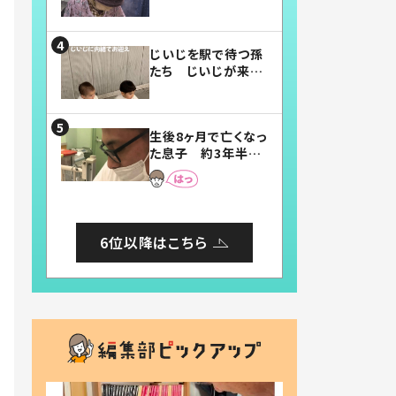
賛したお弁当に「美
味しそう」「お弁当す
ごい」
じいじを駅で待つ孫
たち じいじが来た
瞬間…！？「じいじイ
ケメン」「デレッデレ」
「嬉しくて可愛くてた
生後8ヶ月で亡くなっ
まらない」「幸せにな
た息子 約3年半
れる」
後、当時の妻の日記
に書いてあった本音
とは
6位以降はこちら