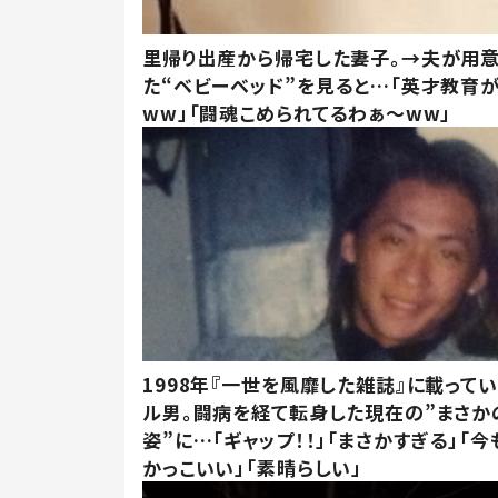
里帰り出産から帰宅した妻子。→夫が用
た“ベビーベッド”を見ると…「英才教育
ww」「闘魂こめられてるわぁ～ww」
1998年『一世を風靡した雑誌』に載って
ル男。闘病を経て転身した現在の”まさか
姿”に…「ギャップ！！」「まさかすぎる」「
かっこいい」「素晴らしい」