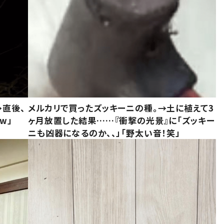
→直後、
メルカリで買ったズッキーニの種。→土に植えて3
w」
ヶ月放置した結果……『衝撃の光景』に「ズッキー
ニも凶器になるのか、、」「野太い音！笑」