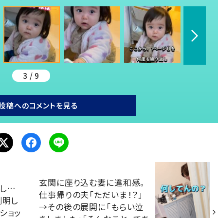
3 / 9
投稿へのコメントを見る
玄関に座り込む妻に違和感。
し…
仕事帰りの夫「ただいま！？」
判明し
→その後の展開に「もらい泣
ショッ