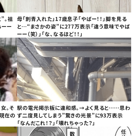
”。祖
母「刺青入れた」17歳息子「やばー！！」脚を見る
ぁーー
と…“まさかの姿”に277万表示「違う意味でやば
ーー（笑）」「な、なるほど！！」
女。そ
駅の電光掲示板に違和感。→よく見ると……思わ
“現在の
ず二度見してしまう”驚きの光景”に93万表示
「なんだこれ！？」「壊れちゃった？」