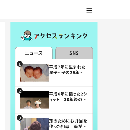
ニュース
SNS
平成7年に生まれた
双子…その29年後
の姿に「漫画みたい」
「素敵すぎる」
平成6年に撮った2シ
ョット 30年後の姿
に…「美男美女」「こ
んな夫婦になりた
い」
孫のためにお弁当を
作った祖母 孫が絶