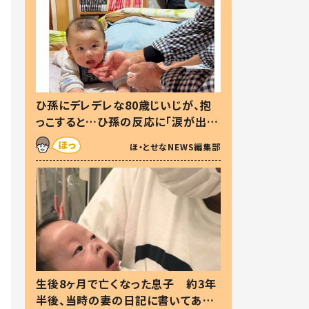
ひ孫にデレデレな80歳じいじが、抱
っこすると…ひ孫の反応に「涙が出ま
した」「可愛くて仕方ない」
ほ・とせなNEWS編集部
生後8ヶ月で亡くなった息子 約3年
半後、当時の妻の日記に書いてあっ