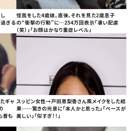
意し
怪我をした4歳娘。直後、それを見た2歳息子
が過ぎる
の“衝撃の行動”に…254万回表示「凄い配慮
（笑）」「お顔はかなり重症レベル」
いたギャ
スッピン女性→戸田恵梨香さん風メイクをした結
の
果……驚きの光景に「本人かと思った」「ベースが
今も昔も
美しい」「似すぎ！！」