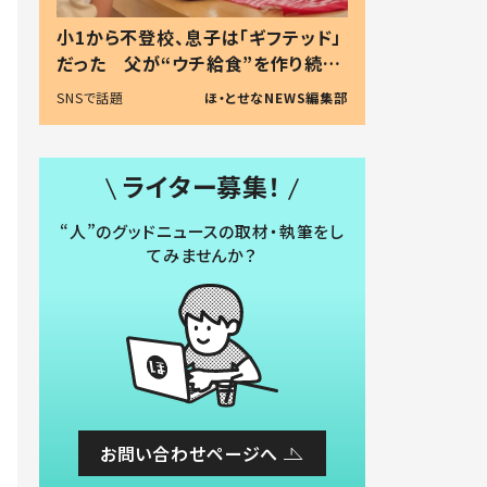
小1から不登校、息子は「ギフテッド」
だった 父が“ウチ給食”を作り続け
る理由とは #令和の親 #令和の子
SNSで話題
ほ・とせなNEWS編集部
ライター募集！
“人”のグッドニュースの取材・執筆をし
てみませんか？
お問い合わせページへ