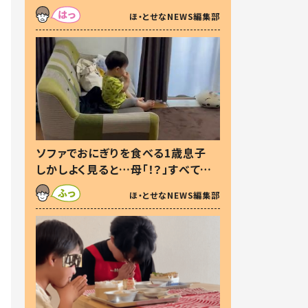
た本音とは
ほ・とせなNEWS編集部
ソファでおにぎりを食べる1歳息子
しかしよく見ると…母「！？」すべてを
察した母の投稿に「可愛いから許
ほ・とせなNEWS編集部
す！」「現行犯〜」