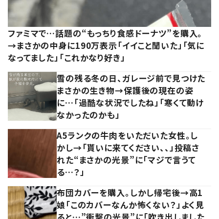
ファミマで…話題の“もっちり食感ドーナツ”を購入。
→まさかの中身に190万表示「イイこと聞いた」「気に
なってました」「これかなり好き」
雪の残る冬の日、ガレージ前で見つけた
まさかの生き物→保護後の現在の姿
に…「過酷な状況でしたね」「寒くて動け
なかったのかも」
A5ランクの牛肉をいただいた女性。し
かし→「貰いに来てください、、」投稿さ
れた“まさかの光景”に「マジで言うて
る…？」
布団カバーを購入。しかし帰宅後→高1
娘「このカバーなんか怖くない？」よく見
ると…”衝撃の光景”に「吹き出しました