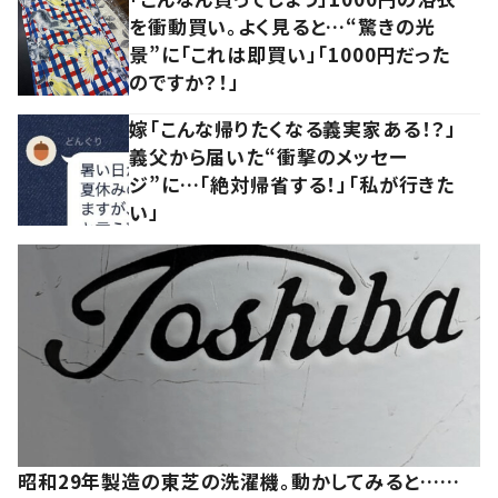
を衝動買い。よく見ると…“驚きの光
景”に「これは即買い」「1000円だった
のですか？！」
嫁「こんな帰りたくなる義実家ある！？」
義父から届いた“衝撃のメッセー
ジ”に…「絶対帰省する！」「私が行きた
い」
昭和29年製造の東芝の洗濯機。動かしてみると……