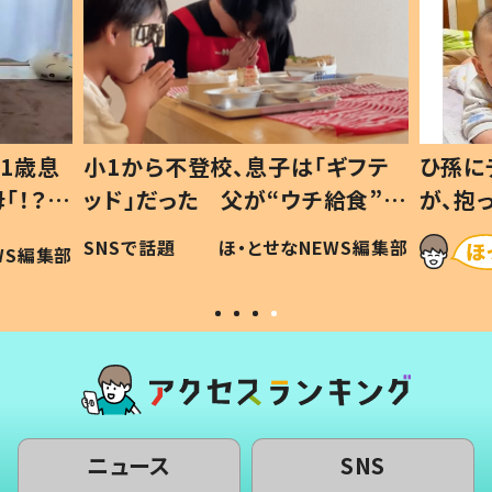
1歳息
小1から不登校、息子は「ギフテ
ひ孫に
「！？」
ッド」だった 父が“ウチ給食”を
が、抱
に「可愛
作り続ける理由とは #令和の親
「涙が
SNSで話題
ほ・とせなNEWS編集部
WS編集部
#令和の子
い」
ニュース
SNS