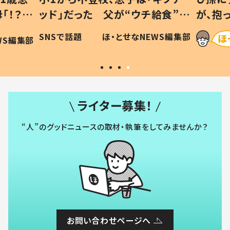
「！？」
ッド」だった 父が“ウチ給食”を
が、抱
に「可愛
作り続ける理由とは #令和の親
「涙が
SNSで話題
ほ・とせなNEWS編集部
WS編集部
#令和の子
い」
ライター募集！
“人”のグッドニュースの取材・執筆をしてみませんか？
お問い合わせページへ