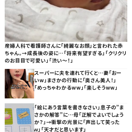
産婦人科で看護師さんに「綺麗なお顔」と言われた赤
ちゃん。→成長後の姿に…「将来有望すぎる」「クリクリ
のお目目で可愛い」「渋い～！」
スーパーに夫を連れて行くと…妻「おー
いw」まさかの行動に「奥さん美人！」
「めっちゃわかるww」「楽しそうww」
「絵にあう言葉を書きなさい」息子の”ま
さかの解答”に…母「正解でよいでしょう
か？」→衝撃の光景に「声出して笑った
ｗ」「天才だと思います」