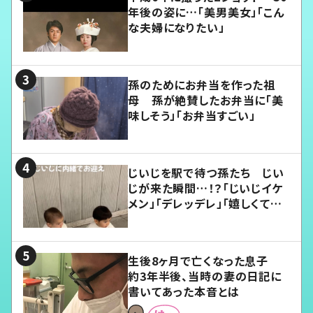
年後の姿に…「美男美女」「こん
な夫婦になりたい」
孫のためにお弁当を作った祖
母 孫が絶賛したお弁当に「美
味しそう」「お弁当すごい」
じいじを駅で待つ孫たち じい
じが来た瞬間…！？「じいじイケ
メン」「デレッデレ」「嬉しくて可
愛くてたまらない」「幸せになれ
る」
生後8ヶ月で亡くなった息子
約3年半後、当時の妻の日記に
書いてあった本音とは