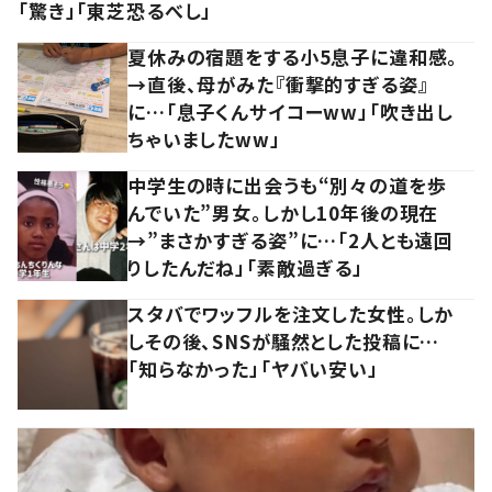
「驚き」「東芝恐るべし」
夏休みの宿題をする小5息子に違和感。
→直後、母がみた『衝撃的すぎる姿』
に…「息子くんサイコーww」「吹き出し
ちゃいましたww」
中学生の時に出会うも“別々の道を歩
んでいた”男女。しかし10年後の現在
→”まさかすぎる姿”に…「2人とも遠回
りしたんだね」「素敵過ぎる」
スタバでワッフルを注文した女性。しか
しその後、SNSが騒然とした投稿に…
「知らなかった」「ヤバい安い」