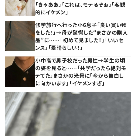
「きゃああ」「これは、モテるぞぉ」「客観
的にイケメン」
修学旅行へ行った小6息子「良い買い物
をした！」→母が驚愕した“まさかの購入
品”に……「初めて見ました！」「いいセ
ンス」「素晴らしい！」
小中高で男子校だった男性→学生の頃
の姿を見ると……「共学だったら絶対モ
テてた」まさかの光景に「今から告白し
に向かいます」「イケメンすぎ」