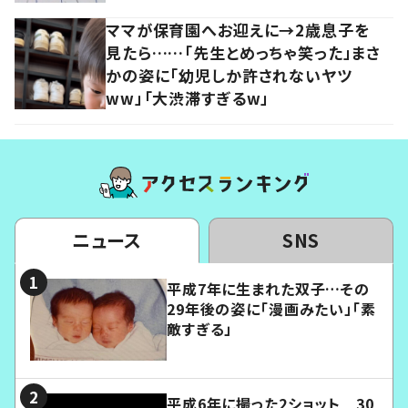
ママが保育園へお迎えに→2歳息子を
見たら……「先生とめっちゃ笑った」まさ
かの姿に「幼児しか許されないヤツ
ww」「大渋滞すぎるw」
ニュース
SNS
平成7年に生まれた双子…その
29年後の姿に「漫画みたい」「素
敵すぎる」
平成6年に撮った2ショット 30