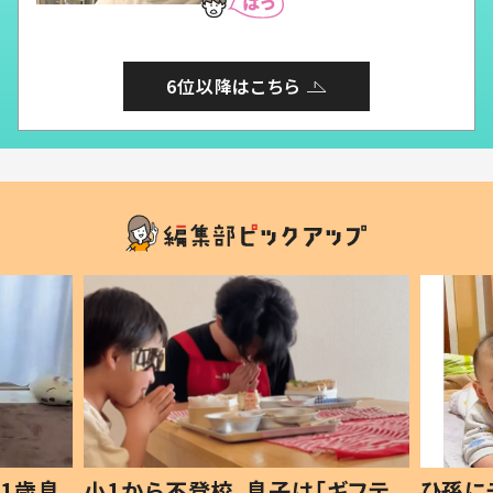
6位以降はこちら
1歳息
小1から不登校、息子は「ギフテ
ひ孫に