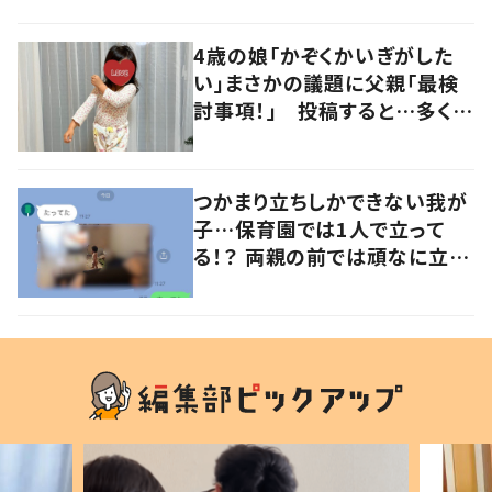
の声
4歳の娘「かぞくかいぎがした
い」まさかの議題に父親「最検
討事項！」 投稿すると…多くの
意見が寄せられる！
つかまり立ちしかできない我が
子…保育園では1人で立って
る！？ 両親の前では頑なに立た
ない1歳児が可愛すぎる…！