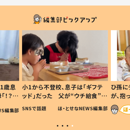
1歳息
小1から不登校、息子は「ギフテ
ひ孫に
「！？」
ッド」だった 父が“ウチ給食”を
が、抱
に「可愛
作り続ける理由とは #令和の親
「涙が
SNSで話題
ほ・とせなNEWS編集部
WS編集部
#令和の子
い」