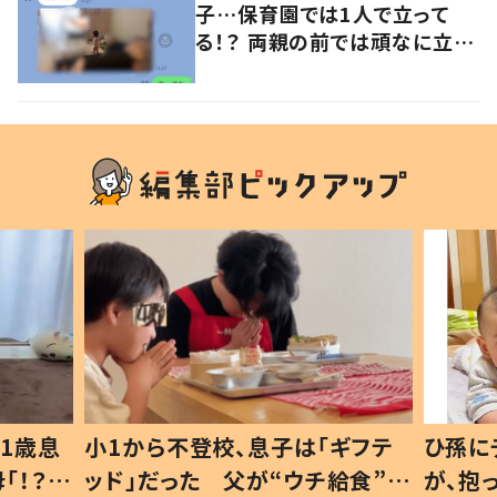
子…保育園では1人で立って
る！？ 両親の前では頑なに立た
ない1歳児が可愛すぎる…！
1歳息
小1から不登校、息子は「ギフテ
ひ孫に
「！？」
ッド」だった 父が“ウチ給食”を
が、抱