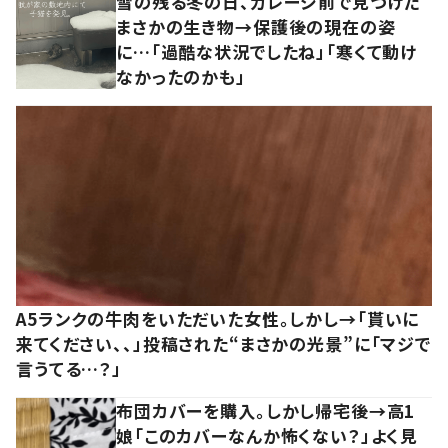
雪の残る冬の日、ガレージ前で見つけた
まさかの生き物→保護後の現在の姿
に…「過酷な状況でしたね」「寒くて動け
なかったのかも」
A5ランクの牛肉をいただいた女性。しかし→「貰いに
来てください、、」投稿された“まさかの光景”に「マジで
言うてる…？」
布団カバーを購入。しかし帰宅後→高1
娘「このカバーなんか怖くない？」よく見