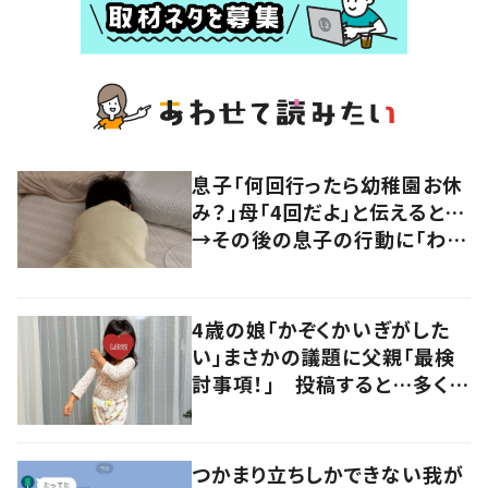
息子「何回行ったら幼稚園お休
み？」母「4回だよ」と伝えると…
→その後の息子の行動に「わか
るよその気持ち」「うちの子も！」
の声
4歳の娘「かぞくかいぎがした
い」まさかの議題に父親「最検
討事項！」 投稿すると…多くの
意見が寄せられる！
つかまり立ちしかできない我が