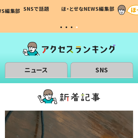
に「可愛
作り続ける理由とは #令和の親
「涙が
SNSで話題
ほ・とせなNEWS編集部
WS編集部
#令和の子
い」
ニュース
SNS