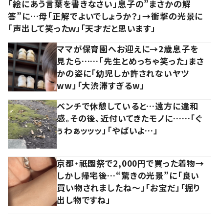
「絵にあう言葉を書きなさい」息子の”まさかの解
答”に…母「正解でよいでしょうか？」→衝撃の光景に
「声出して笑ったｗ」「天才だと思います」
ママが保育園へお迎えに→2歳息子を
見たら……「先生とめっちゃ笑った」まさ
かの姿に「幼児しか許されないヤツ
ww」「大渋滞すぎるw」
ベンチで休憩していると…遠方に違和
感。その後、近付いてきたモノに……「ぐ
ぅわぁッッッ」「やばいよ…」
京都・祇園祭で2,000円で買った着物→
しかし帰宅後…“驚きの光景”に「良い
買い物されましたね～」「お宝だ」「掘り
出し物ですね」