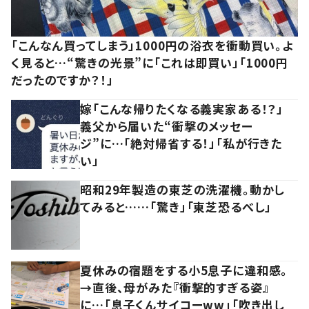
「こんなん買ってしまう」1000円の浴衣を衝動買い。よ
く見ると…“驚きの光景”に「これは即買い」「1000円
だったのですか？！」
嫁「こんな帰りたくなる義実家ある！？」
義父から届いた“衝撃のメッセー
ジ”に…「絶対帰省する！」「私が行きた
い」
昭和29年製造の東芝の洗濯機。動かし
てみると……「驚き」「東芝恐るべし」
夏休みの宿題をする小5息子に違和感。
→直後、母がみた『衝撃的すぎる姿』
に…「息子くんサイコーww」「吹き出し