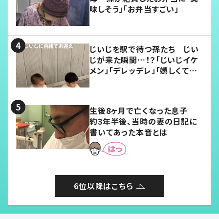
味しそう」「お弁当すごい」
じいじを駅で待つ孫たち じい
じが来た瞬間…！？「じいじイケ
メン」「デレッデレ」「嬉しくて可
愛くてたまらない」「幸せになれ
る」
生後8ヶ月で亡くなった息子
約3年半後、当時の妻の日記に
書いてあった本音とは
6位以降はこちら