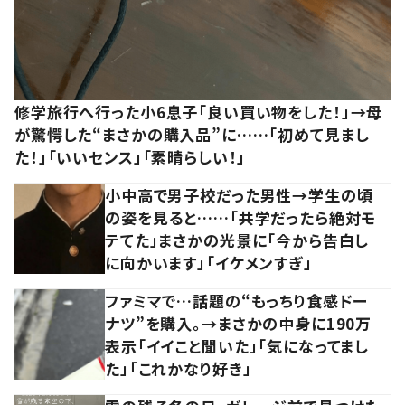
修学旅行へ行った小6息子「良い買い物をした！」→母
が驚愕した“まさかの購入品”に……「初めて見まし
た！」「いいセンス」「素晴らしい！」
小中高で男子校だった男性→学生の頃
の姿を見ると……「共学だったら絶対モ
テてた」まさかの光景に「今から告白し
に向かいます」「イケメンすぎ」
ファミマで…話題の“もっちり食感ドー
ナツ”を購入。→まさかの中身に190万
表示「イイこと聞いた」「気になってまし
た」「これかなり好き」