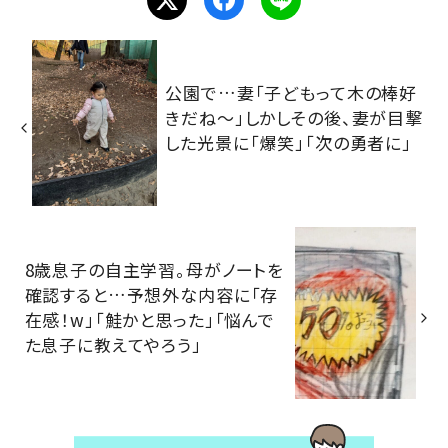
公園で…妻「子どもって木の棒好
きだね～」しかしその後、妻が目撃
した光景に「爆笑」「次の勇者に」
8歳息子の自主学習。母がノートを
確認すると…予想外な内容に「存
在感！w」「鮭かと思った」「悩んで
た息子に教えてやろう」