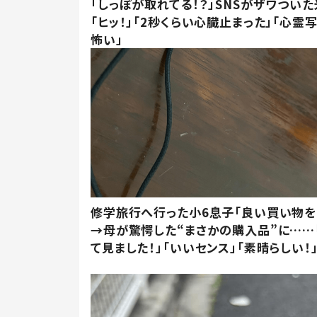
「しっぽが取れてる！？」SNSがザワつい
「ヒッ！」「2秒くらい心臓止まった」「心霊
怖い」
修学旅行へ行った小6息子「良い買い物を
→母が驚愕した“まさかの購入品”に……
て見ました！」「いいセンス」「素晴らしい！