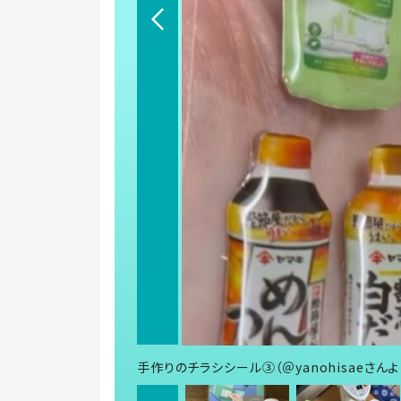
手作りのチラシシール③（＠yanohisaeさん