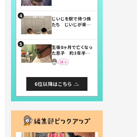
賛したお弁当に「美
味しそう」「お弁当す
ごい」
じいじを駅で待つ孫
たち じいじが来た
瞬間…！？「じいじイ
ケメン」「デレッデレ」
「嬉しくて可愛くてた
生後8ヶ月で亡くなっ
まらない」「幸せにな
た息子 約3年半
れる」
後、当時の妻の日記
に書いてあった本音
とは
6位以降はこちら