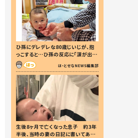
ひ孫にデレデレな80歳じいじが、抱
っこすると…ひ孫の反応に「涙が出ま
した」「可愛くて仕方ない」
ほ・とせなNEWS編集部
生後8ヶ月で亡くなった息子 約3年
半後、当時の妻の日記に書いてあっ