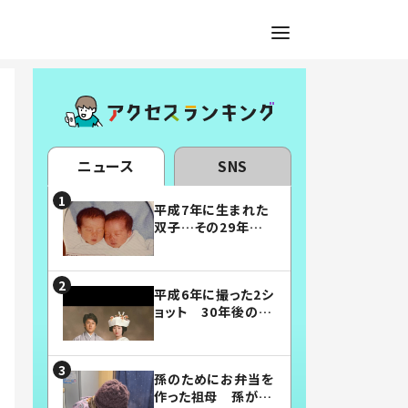
ニュース
SNS
平成7年に生まれた
双子…その29年後
の姿に「漫画みたい」
「素敵すぎる」
平成6年に撮った2シ
ョット 30年後の姿
に…「美男美女」「こ
んな夫婦になりた
い」
孫のためにお弁当を
作った祖母 孫が絶