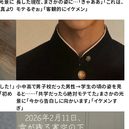
た光景に
長した現在、まさかの姿に…「きゃああ」「これは、
写真より
モテるぞぉ」「客観的にイケメン」
した！」
小中高で男子校だった男性→学生の頃の姿を見
「初め
ると……「共学だったら絶対モテてた」まさかの光
」
景に「今から告白しに向かいます」「イケメンす
ぎ」