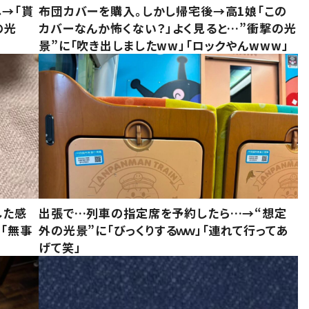
し→「貰
布団カバーを購入。しかし帰宅後→高1娘「この
の光
カバーなんか怖くない？」よく見ると…”衝撃の光
景”に「吹き出しましたww」「ロックやんwww」
した感
出張で…列車の指定席を予約したら…→“想定
に「無事
外の光景”に「びっくりするｗｗ」「連れて行ってあ
げて笑」