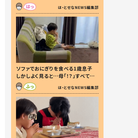
た本音とは
ほ・とせなNEWS編集部
ソファでおにぎりを食べる1歳息子
しかしよく見ると…母「！？」すべてを
察した母の投稿に「可愛いから許
ほ・とせなNEWS編集部
す！」「現行犯〜」