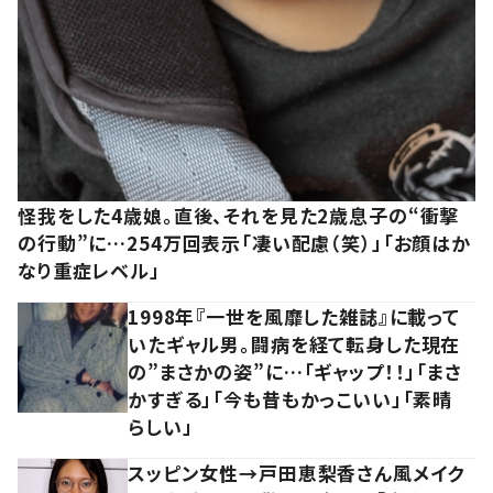
怪我をした4歳娘。直後、それを見た2歳息子の“衝撃
の行動”に…254万回表示「凄い配慮（笑）」「お顔はか
なり重症レベル」
1998年『一世を風靡した雑誌』に載って
いたギャル男。闘病を経て転身した現在
の”まさかの姿”に…「ギャップ！！」「まさ
かすぎる」「今も昔もかっこいい」「素晴
らしい」
スッピン女性→戸田恵梨香さん風メイク