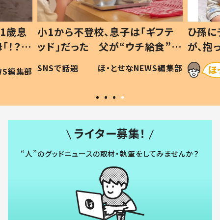
1歳息
小1から不登校、息子は「ギフテ
ひ孫に
「！？」
ッド」だった 父が“ウチ給食”を
が、抱
に「可愛
作り続ける理由とは #令和の親
「涙が
SNSで話題
ほ・とせなNEWS編集部
WS編集部
#令和の子
い」
ライター募集！
“人”のグッドニュースの取材・執筆をしてみませんか？