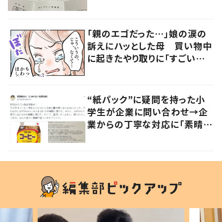
「社会勉強になりますね」の声
「親のエゴだった…」娘の涙の
訴えにハッとした母 買い物中
に起きたやり取りに「すごい分
かる」「改めて気付かされた」
“紙パック”に疑問を持った小
学生が企業に問い合わせ→企
業からの丁寧な対応に「素晴ら
しい」の声