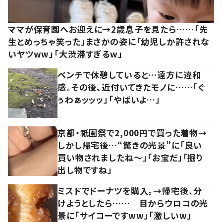
ママが保育園へお迎えに→2歳息子を見たら……「先
生とめっちゃ笑った」まさかの姿に「幼児しか許されな
いヤツww」「大渋滞すぎるw」
ベンチで休憩していると…遠方に違和
感。その後、近付いてきたモノに……「ぐ
ぅわぁッッッ」「やばいよ…」
京都・祇園祭で2,000円で買った着物→
しかし帰宅後…“驚きの光景”に「良い
買い物されましたね～」「お宝だ」「掘り
出し物ですね」
ミスドでドーナツを購入。→帰宅後、分
けようとしたら…… 目からウロコの光
景に「サイコーですww」「激しいw」