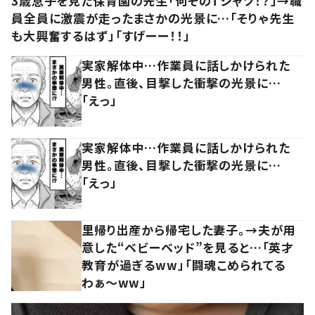
3歳息子を見た保育園の先生「何そのTシャツ！？」→職
員全員に激震が走ったまさかの光景に…「そりゃ先生
も大興奮するはず」「すげーー！！」
実家解体中…作業員に話しかけられた
男性。直後、目撃した衝撃の光景に…
「えっ」
実家解体中…作業員に話しかけられた
男性。直後、目撃した衝撃の光景に…
「えっ」
里帰り出産から帰宅した妻子。→夫が用
意した“ベビーベッド”を見ると…「英才
教育が過ぎるww」「闘魂こめられてる
わぁ～ww」