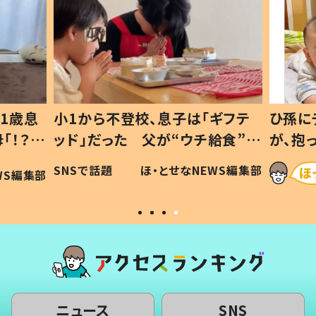
1歳息
小1から不登校、息子は「ギフテ
ひ孫に
「！？」
ッド」だった 父が“ウチ給食”を
が、抱
に「可愛
作り続ける理由とは #令和の親
「涙が
SNSで話題
ほ・とせなNEWS編集部
WS編集部
#令和の子
い」
ニュース
SNS