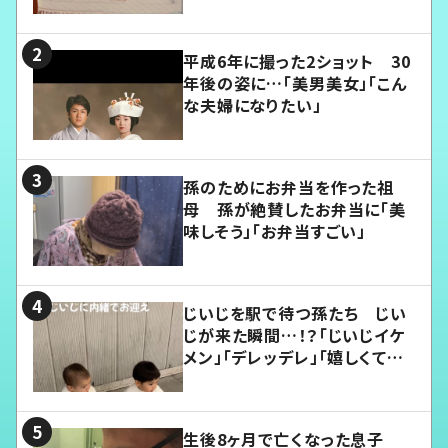
平成6年に撮った2ショット 30
年後の姿に…「美男美女」「こん
な夫婦になりたい」
孫のためにお弁当を作った祖
母 孫が絶賛したお弁当に「美
味しそう」「お弁当すごい」
じいじを駅で待つ孫たち じい
じが来た瞬間…！？「じいじイケ
メン」「デレッデレ」「嬉しくて可
愛くてたまらない」「幸せになれ
る」
生後8ヶ月で亡くなった息子