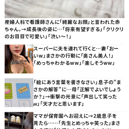
産婦人科で看護師さんに「綺麗なお顔」と言われた赤
ちゃん。→成長後の姿に…「将来有望すぎる」「クリクリ
のお目目で可愛い」「渋い～！」
スーパーに夫を連れて行くと…妻「おー
いw」まさかの行動に「奥さん美人！」
「めっちゃわかるww」「楽しそうww」
「絵にあう言葉を書きなさい」息子の”ま
さかの解答”に…母「正解でよいでしょう
か？」→衝撃の光景に「声出して笑った
ｗ」「天才だと思います」
ママが保育園へお迎えに→2歳息子を
見たら……「先生とめっちゃ笑った」まさ