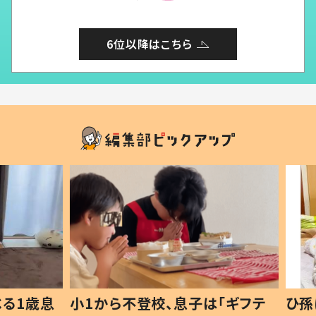
6位以降はこちら
1歳息
小1から不登校、息子は「ギフテ
ひ孫に