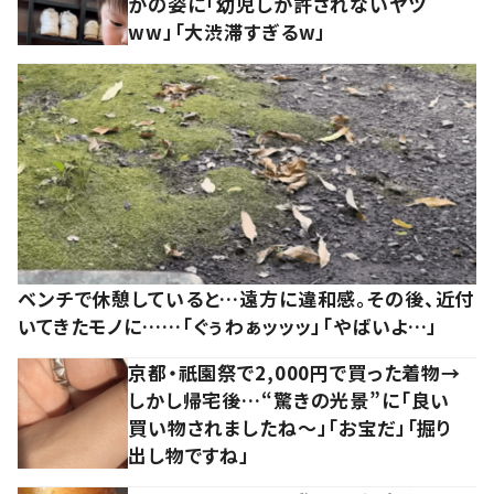
かの姿に「幼児しか許されないヤツ
ww」「大渋滞すぎるw」
ベンチで休憩していると…遠方に違和感。その後、近付
いてきたモノに……「ぐぅわぁッッッ」「やばいよ…」
京都・祇園祭で2,000円で買った着物→
しかし帰宅後…“驚きの光景”に「良い
買い物されましたね～」「お宝だ」「掘り
出し物ですね」