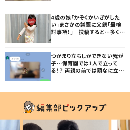
るよその気持ち」「うちの子も！」
の声
4歳の娘「かぞくかいぎがした
い」まさかの議題に父親「最検
討事項！」 投稿すると…多くの
意見が寄せられる！
つかまり立ちしかできない我が
子…保育園では1人で立って
る！？ 両親の前では頑なに立た
ない1歳児が可愛すぎる…！