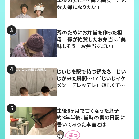
年後の姿に…「美男美女」「こん
な夫婦になりたい」
孫のためにお弁当を作った祖
母 孫が絶賛したお弁当に「美
味しそう」「お弁当すごい」
じいじを駅で待つ孫たち じい
じが来た瞬間…！？「じいじイケ
メン」「デレッデレ」「嬉しくて可
愛くてたまらない」「幸せになれ
る」
生後8ヶ月で亡くなった息子
約3年半後、当時の妻の日記に
書いてあった本音とは