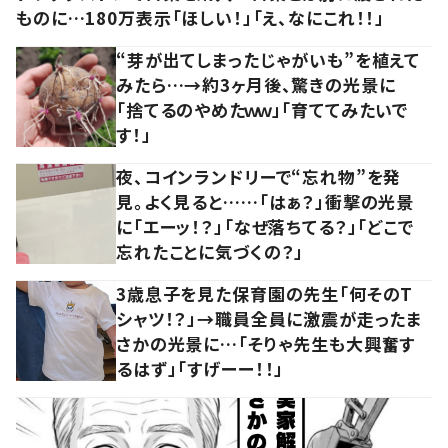
ものに…180万表示「ほしい！」「え、なにこれ！！」
“芽が出てしまったじゃがいも”を植えて
みたら…→約3ヶ月後、驚きの光景に
「捨てるのやめたｗｗ」「育ててみたいで
す！」
夜、コインランドリーで“忘れ物”を発
見。よく見ると……「はぁ？」衝撃の光景
に「エーッ！？」「なぜ落ちてる？」「どこで
忘れたことに気づくの？」
3歳息子を見た保育園の先生「何そのT
シャツ！？」→職員全員に激震が走ったま
さかの光景に…「そりゃ先生も大興奮す
るはず」「すげーー！！」