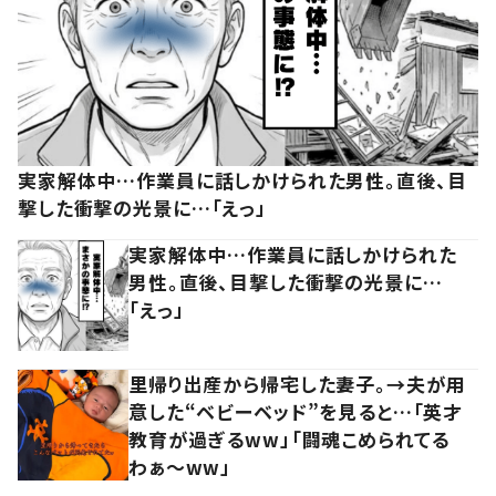
実家解体中…作業員に話しかけられた男性。直後、目
撃した衝撃の光景に…「えっ」
実家解体中…作業員に話しかけられた
男性。直後、目撃した衝撃の光景に…
「えっ」
里帰り出産から帰宅した妻子。→夫が用
意した“ベビーベッド”を見ると…「英才
教育が過ぎるww」「闘魂こめられてる
わぁ～ww」