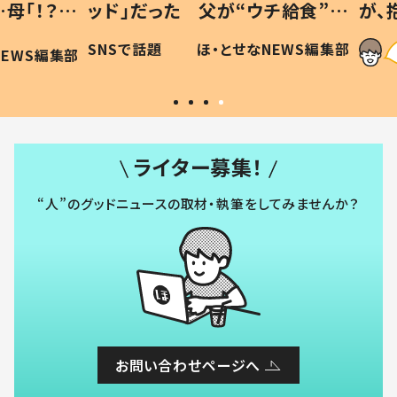
「！？」
ッド」だった 父が“ウチ給食”を
が、抱
に「可愛
作り続ける理由とは #令和の親
「涙が
SNSで話題
ほ・とせなNEWS編集部
WS編集部
#令和の子
い」
ライター募集！
“人”のグッドニュースの取材・執筆をしてみませんか？
お問い合わせページへ