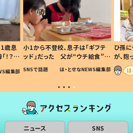
1歳息
小1から不登校、息子は「ギフテ
ひ孫に
「！？」
ッド」だった 父が“ウチ給食”を
が、抱
に「可愛
作り続ける理由とは #令和の親
「涙が
SNSで話題
ほ・とせなNEWS編集部
WS編集部
#令和の子
い」
ニュース
SNS