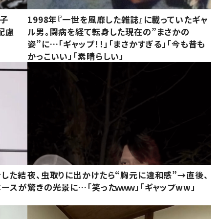
息子
1998年『一世を風靡した雑誌』に載っていたギャ
配慮
ル男。闘病を経て転身した現在の”まさかの
姿”に…「ギャップ！！」「まさかすぎる」「今も昔も
かっこいい」「素晴らしい」
をした結
夜、虫取りに出かけたら“胸元に違和感”→直後、
ベースが
驚きの光景に…「笑ったｗｗｗ」「ギャップww」