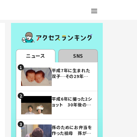
ニュース
SNS
平成7年に生まれた
双子…その29年後
の姿に「漫画みたい」
「素敵すぎる」
平成6年に撮った2シ
ョット 30年後の姿
に…「美男美女」「こ
んな夫婦になりた
い」
孫のためにお弁当を
作った祖母 孫が絶