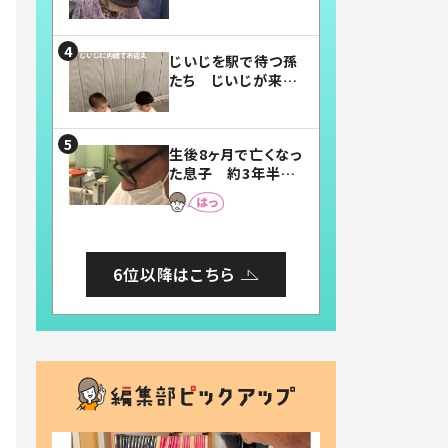
賛したお弁当に「美
味しそう」「お弁当す
ごい」
じいじを駅で待つ孫
たち じいじが来た
瞬間…！？「じいじイ
ケメン」「デレッデレ」
「嬉しくて可愛くてた
生後8ヶ月で亡くなっ
まらない」「幸せにな
た息子 約3年半
れる」
後、当時の妻の日記
に書いてあった本音
とは
6位以降はこちら