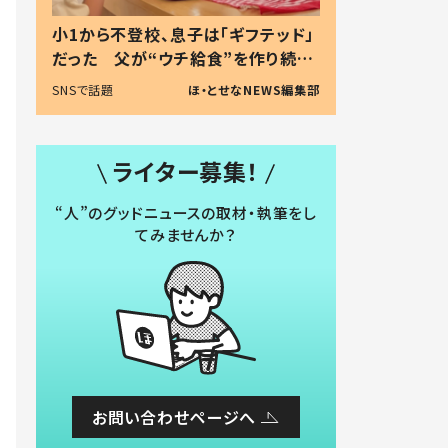
小1から不登校、息子は「ギフテッド」
だった 父が“ウチ給食”を作り続け
る理由とは #令和の親 #令和の子
SNSで話題
ほ・とせなNEWS編集部
ライター募集！
“人”のグッドニュースの取材・執筆をし
てみませんか？
お問い合わせページへ