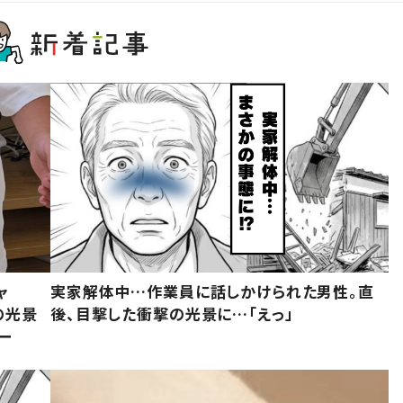
ャ
実家解体中…作業員に話しかけられた男性。直
の光景
後、目撃した衝撃の光景に…「えっ」
ー