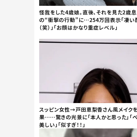
怪我をした4歳娘。直後、それを見た2歳
の“衝撃の行動”に…254万回表示「凄い
（笑）」「お顔はかなり重症レベル」
スッピン女性→戸田恵梨香さん風メイク
果……驚きの光景に「本人かと思った」「
美しい」「似すぎ！！」