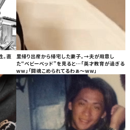
性。直
里帰り出産から帰宅した妻子。→夫が用意し
た“ベビーベッド”を見ると…「英才教育が過ぎる
ww」「闘魂こめられてるわぁ～ww」