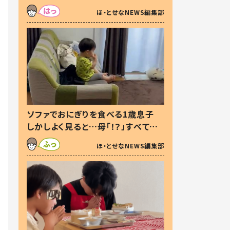
た本音とは
ほ・とせなNEWS編集部
ソファでおにぎりを食べる1歳息子
しかしよく見ると…母「！？」すべてを
察した母の投稿に「可愛いから許
ほ・とせなNEWS編集部
す！」「現行犯〜」