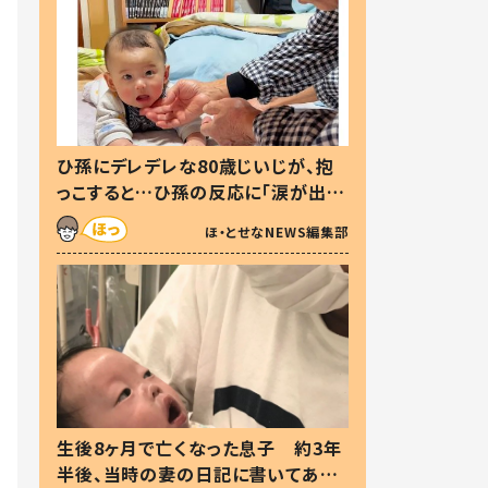
ひ孫にデレデレな80歳じいじが、抱
っこすると…ひ孫の反応に「涙が出ま
した」「可愛くて仕方ない」
ほ・とせなNEWS編集部
生後8ヶ月で亡くなった息子 約3年
半後、当時の妻の日記に書いてあっ