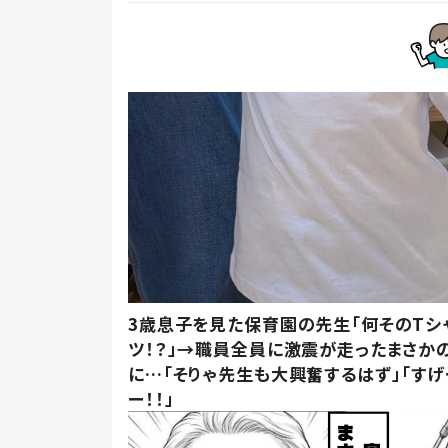
3歳息子を見た保育園の先生「何そのTシ
ツ！？」→職員全員に激震が走ったまさか
に…「そりゃ先生も大興奮するはず」「すげ
ー！！」