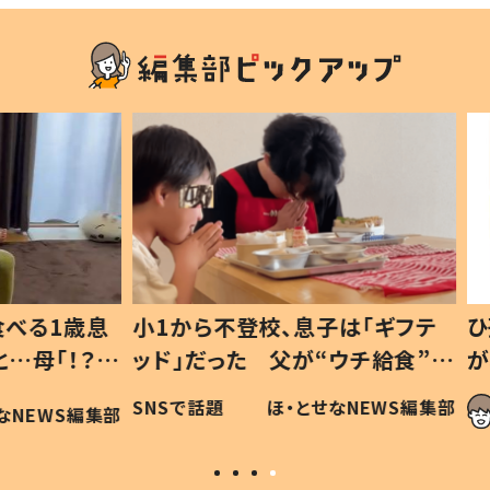
1歳息
小1から不登校、息子は「ギフテ
ひ孫に
「！？」
ッド」だった 父が“ウチ給食”を
が、抱
に「可愛
作り続ける理由とは #令和の親
「涙が
SNSで話題
ほ・とせなNEWS編集部
WS編集部
#令和の子
い」