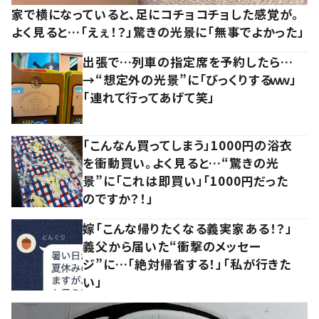
家で横になっていると、足にコチョコチョした感覚が。
よく見ると…「えぇ！？」驚きの光景に「無事でよかった」
出張で…列車の指定席を予約したら…
→“想定外の光景”に「びっくりするｗｗ」
「連れて行ってあげて笑」
「こんなん買ってしまう」1000円の浴衣
を衝動買い。よく見ると…“驚きの光
景”に「これは即買い」「1000円だった
のですか？！」
嫁「こんな帰りたくなる義実家ある！？」
義父から届いた“衝撃のメッセー
ジ”に…「絶対帰省する！」「私が行きた
い」