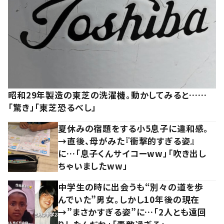
昭和29年製造の東芝の洗濯機。動かしてみると……
「驚き」「東芝恐るべし」
夏休みの宿題をする小5息子に違和感。
→直後、母がみた『衝撃的すぎる姿』
に…「息子くんサイコーww」「吹き出し
ちゃいましたww」
中学生の時に出会うも“別々の道を歩
んでいた”男女。しかし10年後の現在
→”まさかすぎる姿”に…「2人とも遠回