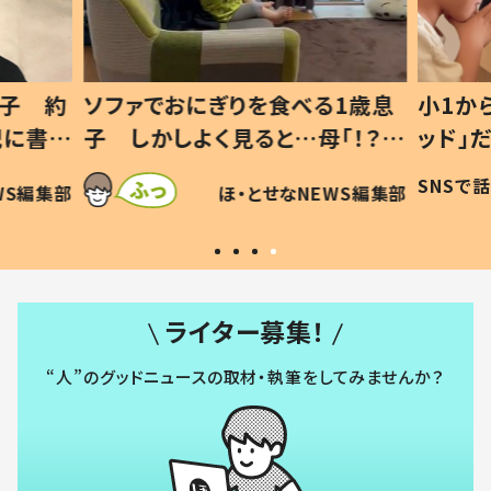
1歳息
小1から不登校、息子は「ギフテ
ひ孫に
「！？」
ッド」だった 父が“ウチ給食”を
が、抱
に「可愛
作り続ける理由とは #令和の親
「涙が
SNSで話題
ほ・とせなNEWS編集部
WS編集部
#令和の子
い」
ライター募集！
“人”のグッドニュースの取材・執筆をしてみませんか？