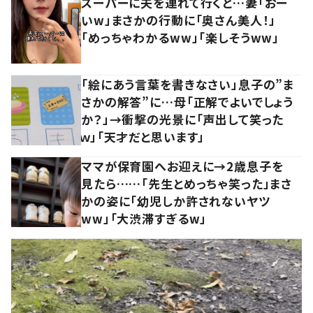
スーパーに夫を連れて行くと…妻「おー
いw」まさかの行動に「奥さん美人！」
「めっちゃわかるww」「楽しそうww」
「絵にあう言葉を書きなさい」息子の”ま
さかの解答”に…母「正解でよいでしょう
か？」→衝撃の光景に「声出して笑った
ｗ」「天才だと思います」
ママが保育園へお迎えに→2歳息子を
見たら……「先生とめっちゃ笑った」まさ
かの姿に「幼児しか許されないヤツ
ww」「大渋滞すぎるw」