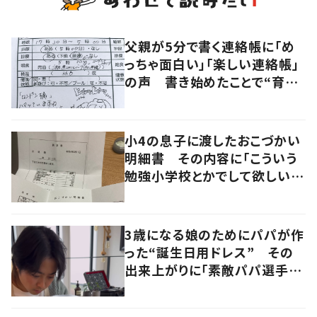
父親が5分で書く連絡帳に「め
っちゃ面白い」「楽しい連絡帳」
の声 書き始めたことで“育児
に変化”も
小4の息子に渡したおこづかい
明細書 その内容に「こういう
勉強小学校とかでして欲しい」
「社会勉強になりますね」の声
3歳になる娘のためにパパが作
った“誕生日用ドレス” その
出来上がりに「素敵パパ選手権
優勝」「パパさんカッコいい」の
声