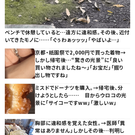
ベンチで休憩していると…遠方に違和感。その後、近付
いてきたモノに……「ぐぅわぁッッッ」「やばいよ…」
京都・祇園祭で2,000円で買った着物→
しかし帰宅後…“驚きの光景”に「良い
買い物されましたね～」「お宝だ」「掘り
出し物ですね」
ミスドでドーナツを購入。→帰宅後、分
けようとしたら…… 目からウロコの光
景に「サイコーですww」「激しいw」
胸部に違和感を覚えた女性。→医師「異
常はありません」しかしその後…判明し