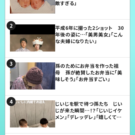
敵すぎる」
平成6年に撮った2ショット 30
年後の姿に…「美男美女」「こん
な夫婦になりたい」
孫のためにお弁当を作った祖
母 孫が絶賛したお弁当に「美
味しそう」「お弁当すごい」
じいじを駅で待つ孫たち じい
じが来た瞬間…！？「じいじイケ
メン」「デレッデレ」「嬉しくて可
愛くてたまらない」「幸せになれ
る」