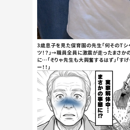
3歳息子を見た保育園の先生「何そのTシ
ツ！？」→職員全員に激震が走ったまさか
に…「そりゃ先生も大興奮するはず」「すげ
ー！！」