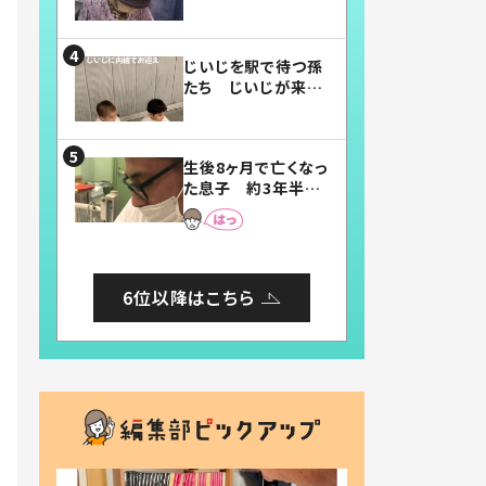
賛したお弁当に「美
味しそう」「お弁当す
ごい」
じいじを駅で待つ孫
たち じいじが来た
瞬間…！？「じいじイ
ケメン」「デレッデレ」
「嬉しくて可愛くてた
生後8ヶ月で亡くなっ
まらない」「幸せにな
た息子 約3年半
れる」
後、当時の妻の日記
に書いてあった本音
とは
6位以降はこちら