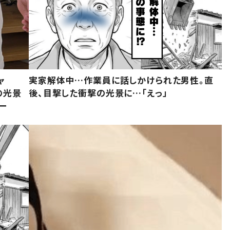
ャ
実家解体中…作業員に話しかけられた男性。直
の光景
後、目撃した衝撃の光景に…「えっ」
ー