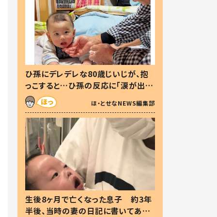
ひ孫にデレデレな80歳じいじが、抱
っこすると…ひ孫の反応に「涙が出ま
した」「可愛くて仕方ない」
ほ・とせなNEWS編集部
生後8ヶ月で亡くなった息子 約3年
半後、当時の妻の日記に書いてあっ