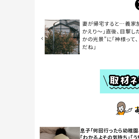
妻が帰宅すると…義家
かえり～」直後、目撃し
かの光景”に「神様って
だね」
息子「何回行ったら幼稚園
「わかるよその気持ち」「う