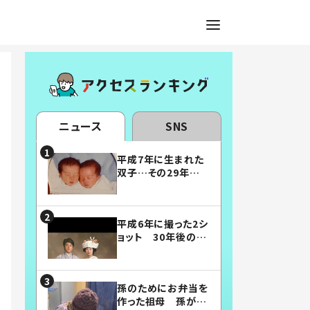
ニュース
SNS
平成7年に生まれた
双子…その29年後
の姿に「漫画みたい」
「素敵すぎる」
平成6年に撮った2シ
ョット 30年後の姿
に…「美男美女」「こ
んな夫婦になりた
い」
孫のためにお弁当を
作った祖母 孫が絶