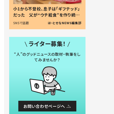
小1から不登校、息子は「ギフテッド」
だった 父が“ウチ給食”を作り続け
る理由とは #令和の親 #令和の子
SNSで話題
ほ・とせなNEWS編集部
ライター募集！
“人”のグッドニュースの取材・執筆をし
てみませんか？
お問い合わせページへ