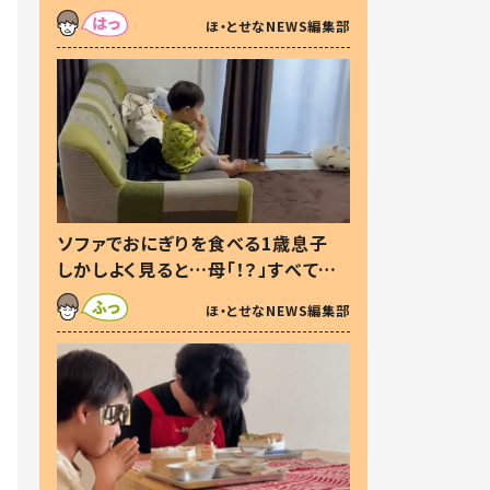
た本音とは
ほ・とせなNEWS編集部
ソファでおにぎりを食べる1歳息子
しかしよく見ると…母「！？」すべてを
察した母の投稿に「可愛いから許
ほ・とせなNEWS編集部
す！」「現行犯〜」