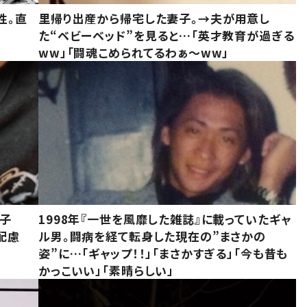
性。直
里帰り出産から帰宅した妻子。→夫が用意し
た“ベビーベッド”を見ると…「英才教育が過ぎる
ww」「闘魂こめられてるわぁ～ww」
息子
1998年『一世を風靡した雑誌』に載っていたギャ
配慮
ル男。闘病を経て転身した現在の”まさかの
姿”に…「ギャップ！！」「まさかすぎる」「今も昔も
かっこいい」「素晴らしい」