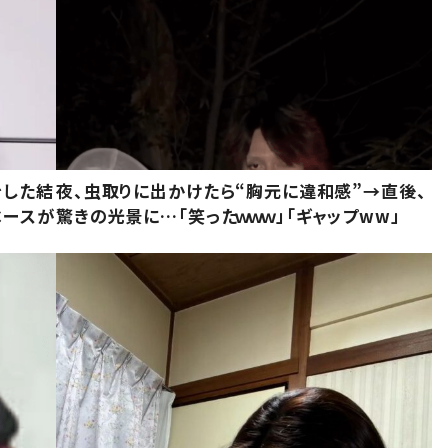
をした結
夜、虫取りに出かけたら“胸元に違和感”→直後、
ベースが
驚きの光景に…「笑ったｗｗｗ」「ギャップww」