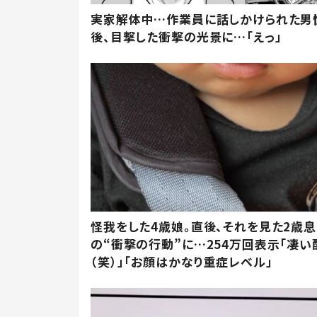
実家解体中…作業員に話しかけられた男
後、目撃した衝撃の光景に…「えっ」
怪我をした4歳娘。直後、それを見た2歳
の“衝撃の行動”に…254万回表示「凄い
（笑）」「お顔はかなり重症レベル」