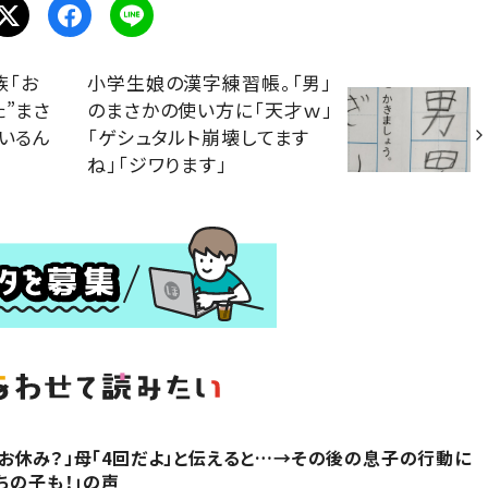
族「お
小学生娘の漢字練習帳。「男」
た”まさ
のまさかの使い方に「天才ｗ」
、いるん
「ゲシュタルト崩壊してます
ね」「ジワります」
お休み？」母「4回だよ」と伝えると…→その後の息子の行動に
ちの子も！」の声