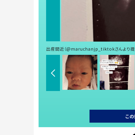
出産間近（@maruchanjp_tiktokさんより
この