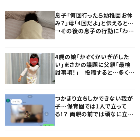
息子「何回行ったら幼稚園お休
み？」母「4回だよ」と伝えると…
→その後の息子の行動に「わか
るよその気持ち」「うちの子も！」
の声
4歳の娘「かぞくかいぎがした
い」まさかの議題に父親「最検
討事項！」 投稿すると…多くの
意見が寄せられる！
つかまり立ちしかできない我が
子…保育園では1人で立って
る！？ 両親の前では頑なに立た
ない1歳児が可愛すぎる…！