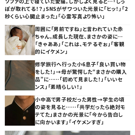
ソファの上で寝ていた愛猫。しかしよく見ると…「しっ
ぽが取れてる！？」SNSがザワついた光景に「ヒッ！」「2
秒くらい心臓止まった」「心霊写真より怖い」
周囲に「男前ですね」と言われていた赤
ちゃん。成長した現在、まさかの姿に…
「きゃああ」「これは、モテるぞぉ」「客観
的にイケメン」
修学旅行へ行った小6息子「良い買い物
をした！」→母が驚愕した“まさかの購入
品”に……「初めて見ました！」「いいセ
ンス」「素晴らしい！」
小中高で男子校だった男性→学生の頃
の姿を見ると……「共学だったら絶対モ
テてた」まさかの光景に「今から告白し
に向かいます」「イケメンすぎ」