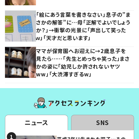
「絵にあう言葉を書きなさい」息子の”ま
さかの解答”に…母「正解でよいでしょう
か？」→衝撃の光景に「声出して笑った
ｗ」「天才だと思います」
ママが保育園へお迎えに→2歳息子を
見たら……「先生とめっちゃ笑った」まさ
かの姿に「幼児しか許されないヤツ
ww」「大渋滞すぎるw」
ニュース
SNS
平成7年に生まれた双子…その