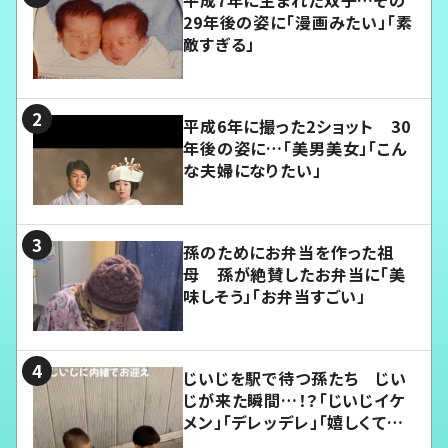
29年後の姿に「漫画みたい」「素
敵すぎる」
平成6年に撮った2ショット 30
年後の姿に…「美男美女」「こん
な夫婦になりたい」
孫のためにお弁当を作った祖
母 孫が絶賛したお弁当に「美
味しそう」「お弁当すごい」
じいじを駅で待つ孫たち じい
じが来た瞬間…！？「じいじイケ
メン」「デレッデレ」「嬉しくて可
愛くてたまらない」「幸せになれ