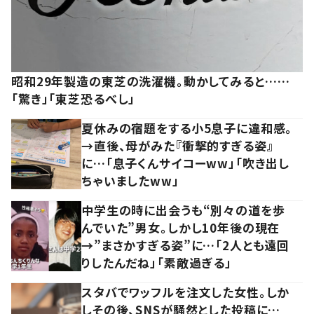
昭和29年製造の東芝の洗濯機。動かしてみると……
「驚き」「東芝恐るべし」
夏休みの宿題をする小5息子に違和感。
→直後、母がみた『衝撃的すぎる姿』
に…「息子くんサイコーww」「吹き出し
ちゃいましたww」
中学生の時に出会うも“別々の道を歩
んでいた”男女。しかし10年後の現在
→”まさかすぎる姿”に…「2人とも遠回
りしたんだね」「素敵過ぎる」
スタバでワッフルを注文した女性。しか
しその後、SNSが騒然とした投稿に…