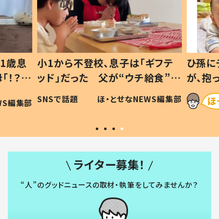
1歳息
小1から不登校、息子は「ギフテ
ひ孫に
「！？」
ッド」だった 父が“ウチ給食”を
が、抱
に「可愛
作り続ける理由とは #令和の親
「涙が
SNSで話題
ほ・とせなNEWS編集部
WS編集部
#令和の子
い」
ライター募集！
“人”のグッドニュースの取材・執筆をしてみませんか？