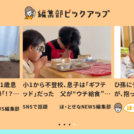
1歳息
小1から不登校、息子は「ギフテ
ひ孫に
「！？」
ッド」だった 父が“ウチ給食”を
が、抱
に「可愛
作り続ける理由とは #令和の親
「涙が
SNSで話題
ほ・とせなNEWS編集部
WS編集部
#令和の子
い」