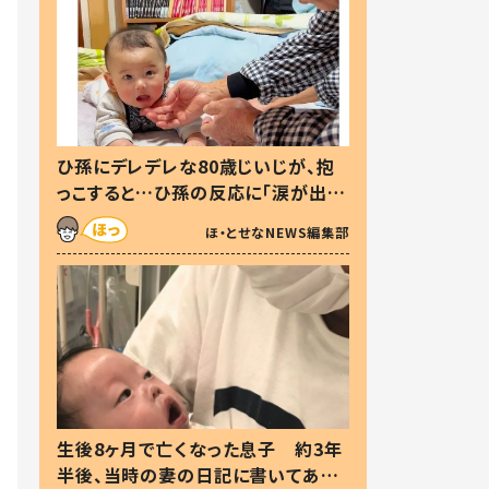
ひ孫にデレデレな80歳じいじが、抱
っこすると…ひ孫の反応に「涙が出ま
した」「可愛くて仕方ない」
ほ・とせなNEWS編集部
生後8ヶ月で亡くなった息子 約3年
半後、当時の妻の日記に書いてあっ