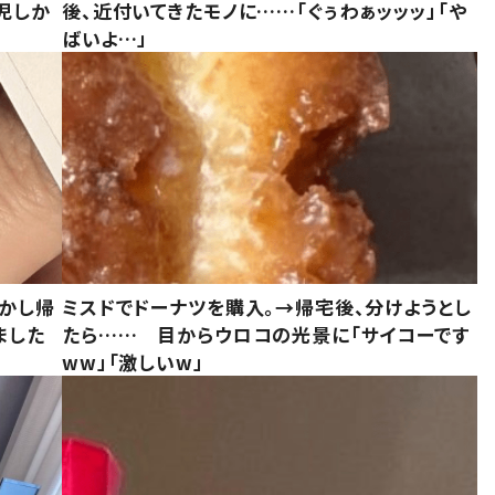
児しか
後、近付いてきたモノに……「ぐぅわぁッッッ」「や
ばいよ…」
しかし帰
ミスドでドーナツを購入。→帰宅後、分けようとし
ました
たら…… 目からウロコの光景に「サイコーです
ww」「激しいw」