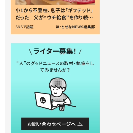
小1から不登校、息子は「ギフテッド」
だった 父が“ウチ給食”を作り続け
る理由とは #令和の親 #令和の子
SNSで話題
ほ・とせなNEWS編集部
ライター募集！
“人”のグッドニュースの取材・執筆をし
てみませんか？
お問い合わせページへ