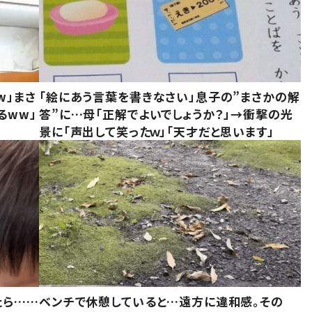
w」まさ
「絵にあう言葉を書きなさい」息子の”まさかの解
るww」
答”に…母「正解でよいでしょうか？」→衝撃の光
景に「声出して笑ったｗ」「天才だと思います」
たら……
ベンチで休憩していると…遠方に違和感。その