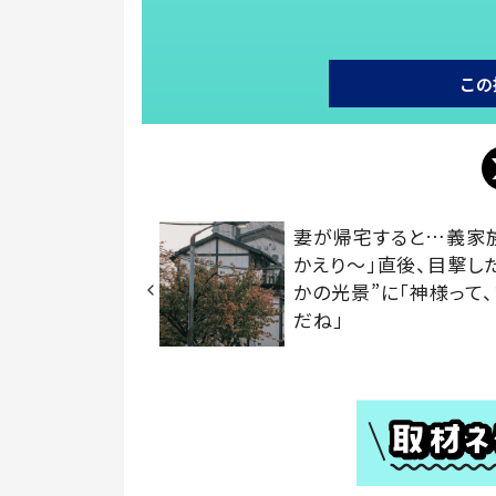
この
妻が帰宅すると…義家
かえり～」直後、目撃し
かの光景”に「神様って
だね」