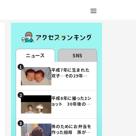
ニュース
SNS
平成7年に生まれた
双子…その29年後
の姿に「漫画みたい」
「素敵すぎる」
平成6年に撮った2シ
ョット 30年後の姿
に…「美男美女」「こ
んな夫婦になりた
い」
孫のためにお弁当を
作った祖母 孫が絶