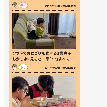
た本音とは
ほ・とせなNEWS編集部
ソファでおにぎりを食べる1歳息子
しかしよく見ると…母「！？」すべてを
察した母の投稿に「可愛いから許
ほ・とせなNEWS編集部
す！」「現行犯〜」