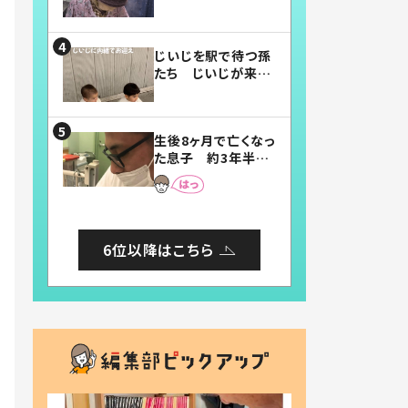
賛したお弁当に「美
味しそう」「お弁当す
ごい」
じいじを駅で待つ孫
たち じいじが来た
瞬間…！？「じいじイ
ケメン」「デレッデレ」
「嬉しくて可愛くてた
生後8ヶ月で亡くなっ
まらない」「幸せにな
た息子 約3年半
れる」
後、当時の妻の日記
に書いてあった本音
とは
6位以降はこちら