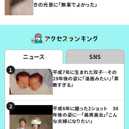
きの光景に「無事でよかった」
ニュース
SNS
平成7年に生まれた双子…その
29年後の姿に「漫画みたい」「素
敵すぎる」
平成6年に撮った2ショット 30
年後の姿に…「美男美女」「こん
な夫婦になりたい」