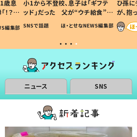
1歳息
小1から不登校、息子は「ギフテ
ひ孫に
「！？」
ッド」だった 父が“ウチ給食”を
が、抱
に「可愛
作り続ける理由とは #令和の親
「涙が
SNSで話題
ほ・とせなNEWS編集部
WS編集部
#令和の子
い」
ニュース
SNS