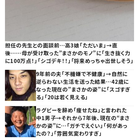
担任の先生との面談前…高3娘「ただいま」→直
後……母が受け取った”まさかのモノ”に「生き抜く力
に100万点！」「シゴデキ！！」「将来めっちゃ出世しそう」
9年前の夫「不機嫌で不健康」→自然に
逆らわない生活を送った結果…42歳に
なった現在の”まさかの姿”に「スゴすぎ
る」「20は若く見える」
ラグビーを辞め「痩せたね」と言われた
中1男子→それから7年後、現在の“まさ
かの姿”に…「ガチでえぐい」「何があっ
たの？」「雰囲気変わりすぎ」