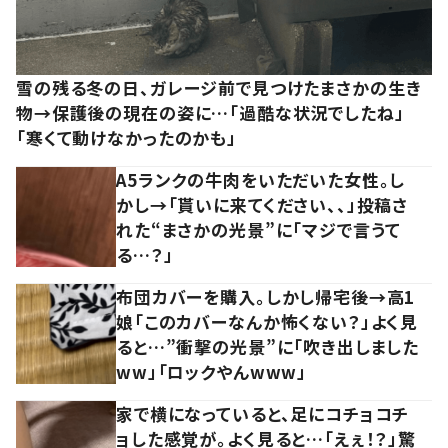
雪の残る冬の日、ガレージ前で見つけたまさかの生き
物→保護後の現在の姿に…「過酷な状況でしたね」
「寒くて動けなかったのかも」
A5ランクの牛肉をいただいた女性。し
かし→「貰いに来てください、、」投稿さ
れた“まさかの光景”に「マジで言うて
る…？」
布団カバーを購入。しかし帰宅後→高1
娘「このカバーなんか怖くない？」よく見
ると…”衝撃の光景”に「吹き出しました
ww」「ロックやんwww」
家で横になっていると、足にコチョコチ
ョした感覚が。よく見ると…「えぇ！？」驚