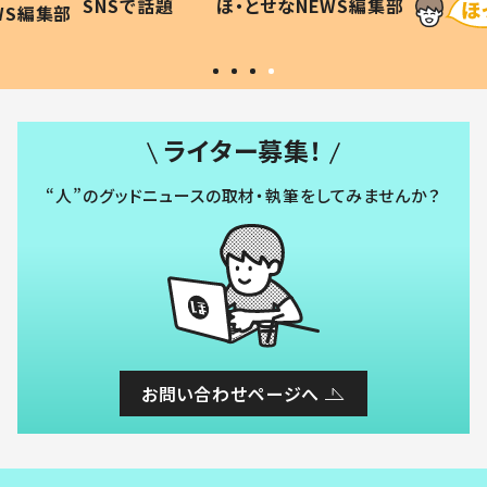
SNSで話題
ほ・とせなNEWS編集部
WS編集部
#令和の子
い」
ライター募集！
“人”のグッドニュースの取材・執筆をしてみませんか？
お問い合わせページへ