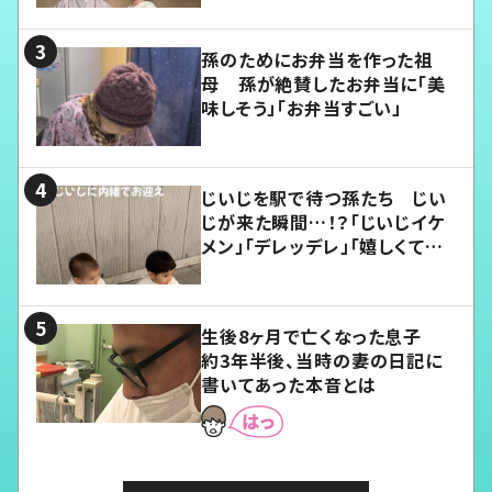
孫のためにお弁当を作った祖
母 孫が絶賛したお弁当に「美
味しそう」「お弁当すごい」
じいじを駅で待つ孫たち じい
じが来た瞬間…！？「じいじイケ
メン」「デレッデレ」「嬉しくて可
愛くてたまらない」「幸せになれ
る」
生後8ヶ月で亡くなった息子
約3年半後、当時の妻の日記に
書いてあった本音とは