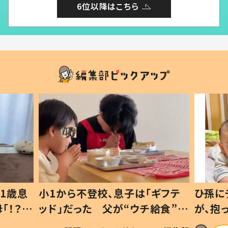
6位以降はこちら
1歳息
小1から不登校、息子は「ギフテ
ひ孫に
「！？」
ッド」だった 父が“ウチ給食”を
が、抱
に「可愛
作り続ける理由とは #令和の親
「涙が