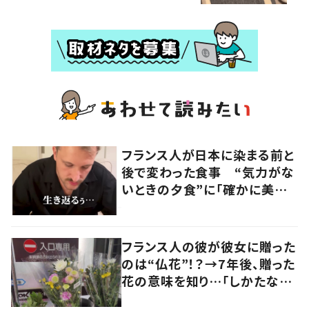
フランス人が日本に染まる前と
後で変わった食事 “気力がな
いときの夕食”に「確かに美味
い」「分かってくれるの嬉しい」
の声
フランス人の彼が彼女に贈った
のは“仏花”！？→7年後、贈った
花の意味を知り…「しかたな
い」「気持ちが大事」