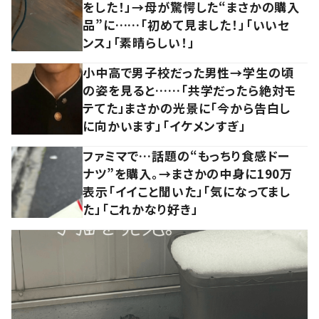
をした！」→母が驚愕した“まさかの購入
品”に……「初めて見ました！」「いいセ
ンス」「素晴らしい！」
小中高で男子校だった男性→学生の頃
の姿を見ると……「共学だったら絶対モ
テてた」まさかの光景に「今から告白し
に向かいます」「イケメンすぎ」
ファミマで…話題の“もっちり食感ドー
ナツ”を購入。→まさかの中身に190万
表示「イイこと聞いた」「気になってまし
た」「これかなり好き」