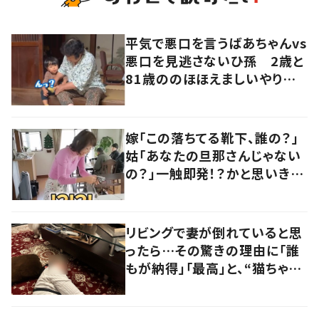
平気で悪口を言うばあちゃんvs
悪口を見逃さないひ孫 2歳と
81歳ののほほえましいやり取り
に「口悪いけど可愛い」の声
嫁「この落ちてる靴下、誰の？」
姑「あなたの旦那さんじゃない
の？」一触即発！？かと思いき
や…持ち主が判明し「声だして
大爆笑しちゃった」
リビングで妻が倒れていると思
ったら…その驚きの理由に「誰
もが納得」「最高」と、“猫ちゃん
好きユーザー”からの共感集ま
る！