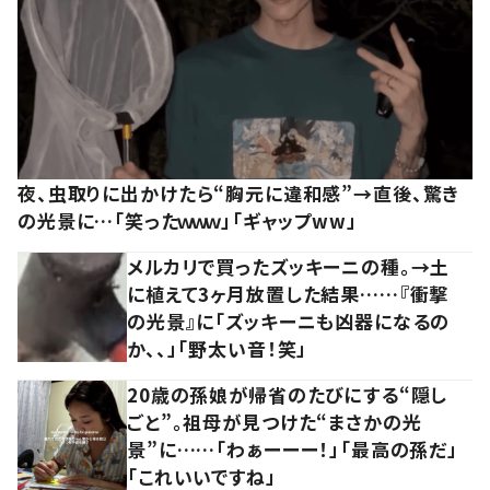
夜、虫取りに出かけたら“胸元に違和感”→直後、驚き
の光景に…「笑ったｗｗｗ」「ギャップww」
メルカリで買ったズッキーニの種。→土
に植えて3ヶ月放置した結果……『衝撃
の光景』に「ズッキーニも凶器になるの
か、、」「野太い音！笑」
20歳の孫娘が帰省のたびにする“隠し
ごと”。祖母が見つけた“まさかの光
景”に……「わぁーーー！」「最高の孫だ」
「これいいですね」