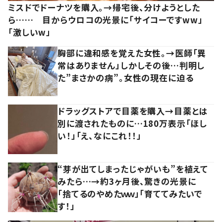
ミスドでドーナツを購入。→帰宅後、分けようとした
ら…… 目からウロコの光景に「サイコーですww」
「激しいw」
胸部に違和感を覚えた女性。→医師「異
常はありません」しかしその後…判明し
た”まさかの病”。女性の現在に迫る
ドラッグストアで目薬を購入→目薬とは
別に渡されたものに…180万表示「ほし
い！」「え、なにこれ！！」
“芽が出てしまったじゃがいも”を植えて
みたら…→約3ヶ月後、驚きの光景に
「捨てるのやめたｗｗ」「育ててみたいで
す！」