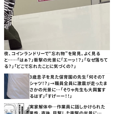
夜、コインランドリーで“忘れ物”を発見。よく見る
と……「はぁ？」衝撃の光景に「エーッ！？」「なぜ落ちて
る？」「どこで忘れたことに気づくの？」
3歳息子を見た保育園の先生「何そのT
シャツ！？」→職員全員に激震が走ったま
さかの光景に…「そりゃ先生も大興奮す
るはず」「すげーー！！」
実家解体中…作業員に話しかけられた
男性。直後、目撃した衝撃の光景に…