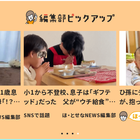
1歳息
小1から不登校、息子は「ギフテ
ひ孫に
「！？」
ッド」だった 父が“ウチ給食”を
が、抱
に「可愛
作り続ける理由とは #令和の親
「涙が
SNSで話題
ほ・とせなNEWS編集部
WS編集部
#令和の子
い」