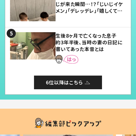
じが来た瞬間…！？「じいじイケ
メン」「デレッデレ」「嬉しくて可
愛くてたまらない」「幸せになれ
る」
生後8ヶ月で亡くなった息子
約3年半後、当時の妻の日記に
書いてあった本音とは
6位以降はこちら