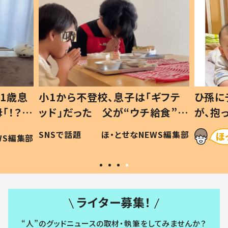
1歳息
小1から不登校、息子は「ギフテ
ひ孫に
「！？」
ッド」だった 父が“ウチ給食”を
が、抱
に「可愛
作り続ける理由とは #令和の親
「涙が
SNSで話題
ほ・とせなNEWS編集部
WS編集部
#令和の子
い」
ライター募集！
“人”のグッドニュースの取材・執筆をしてみませんか？