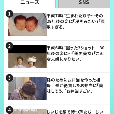
ニュース
SNS
平成7年に生まれた双子…その
29年後の姿に「漫画みたい」「素
敵すぎる」
平成6年に撮った2ショット 30
年後の姿に…「美男美女」「こん
な夫婦になりたい」
孫のためにお弁当を作った祖
母 孫が絶賛したお弁当に「美
味しそう」「お弁当すごい」
じいじを駅で待つ孫たち じい