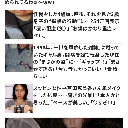
められてるわぁ～ww」
怪我をした4歳娘。直後、それを見た2歳
息子の“衝撃の行動”に…254万回表示
「凄い配慮（笑）」「お顔はかなり重症レ
ベル」
1998年『一世を風靡した雑誌』に載って
いたギャル男。闘病を経て転身した現在
の”まさかの姿”に…「ギャップ！！」「まさ
かすぎる」「今も昔もかっこいい」「素晴
らしい」
スッピン女性→戸田恵梨香さん風メイク
をした結果……驚きの光景に「本人かと
思った」「ベースが美しい」「似すぎ！！」